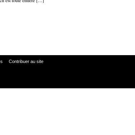
tch est toute entière […]
es
Contribuer au site