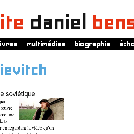
ite
daniel
ben
livres
multimédias
biographie
éch
ievitch
re soviétique.
par
l’œuvre
omme une
de la
r en regardant la vidéo qu’on