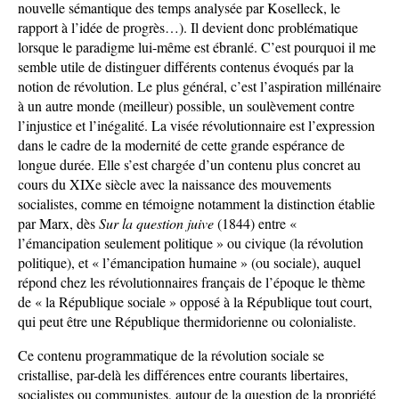
nouvelle sémantique des temps analysée par Koselleck, le
rapport à l’idée de progrès…). Il devient donc problématique
lorsque le paradigme lui-même est ébranlé. C’est pourquoi il me
semble utile de distinguer différents contenus évoqués par la
notion de révolution. Le plus général, c’est l’aspiration millénaire
à un autre monde (meilleur) possible, un soulèvement contre
l’injustice et l’inégalité. La visée révolutionnaire est l’expression
dans le cadre de la modernité de cette grande espérance de
longue durée. Elle s’est chargée d’un contenu plus concret au
cours du XIXe siècle avec la naissance des mouvements
socialistes, comme en témoigne notamment la distinction établie
par Marx, dès
Sur la question juive
(1844) entre «
l’émancipation seulement politique » ou civique (la révolution
politique), et « l’émancipation humaine » (ou sociale), auquel
répond chez les révolutionnaires français de l’époque le thème
de « la République sociale » opposé à la République tout court,
qui peut être une République thermidorienne ou colonialiste.
Ce contenu programmatique de la révolution sociale se
cristallise, par-delà les différences entre courants libertaires,
socialistes ou communistes, autour de la question de la propriété