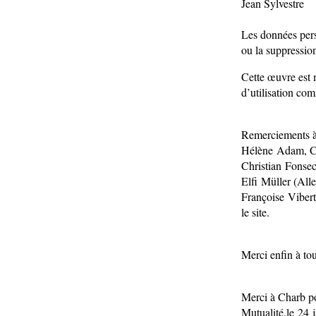
Jean Sylvestre
Les données pers
ou la suppressi
Cette œuvre est 
d’utilisation co
Remerciements à
Hélène Adam, Ch
Christian Fonsec
Elfi Müller (All
Françoise Vibert,
le site.
Merci enfin à to
Merci à Charb po
Mutualité,le 24 