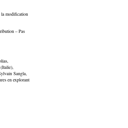
 la modification
ribution – Pas
lias,
Italie),
Sylvain Sangla,
ures en explorant