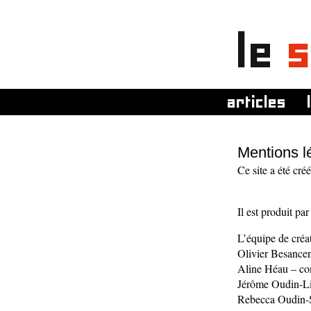
le
s
articles
Mentions l
Ce site a été cré
Il est produit pa
L’équipe de créa
Olivier Besance
Aline Héau – co
Jérôme Oudin-Li
Rebecca Oudin-