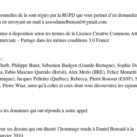
onnelles de la sont régies par la RGPD qui vous permet d’en demander
on en envoyant un mail à assosdanielbensaid@gmail.com.
mise à disposition selon les termes de la Licence Creative Commons Att
mmerciale – Partage dans les mêmes conditions 3.0 France
 :
arb, Philippe Binet, Sébastien Budgen (Grande-Bretagne), Sophie Do
a, Fabio Mascaro Querido (Brésil), Alex Merlo (IIRE), Felice Mometti (
emagne), Jacques Pelletier (Québec), Rebecca, Pierre Rousset (ESSF), 
 Pierre Wiaz, ainsi qu’à celles et ceux dont vous découvrirez les signat
us les donateurs qui ont répondu à notre appel.
ur ses dessins qui ont illustré l’hommage rendu à Daniel Bensaïd à la
janvier 2010.