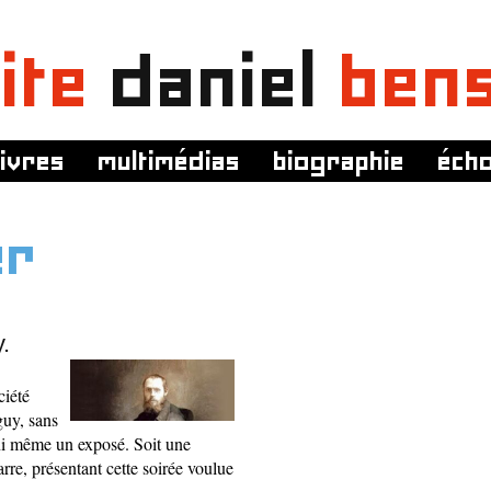
ite
daniel
ben
livres
multimédias
biographie
éch
er
.
ciété
guy, sans
 ni même un exposé. Soit une
rre, présentant cette soirée voulue