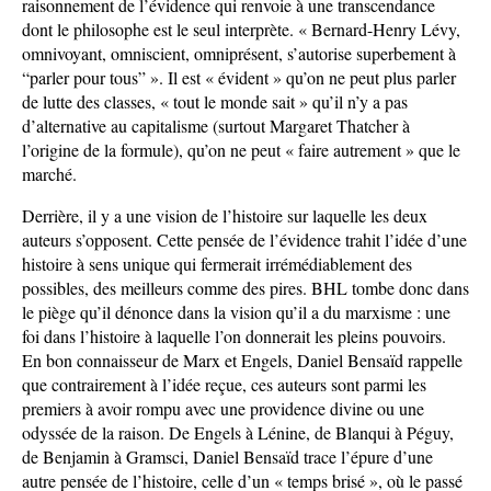
raisonnement de l’évidence qui renvoie à une transcendance
dont le philosophe est le seul interprète. « Bernard-Henry Lévy,
omnivoyant, omniscient, omniprésent, s’autorise superbement à
“parler pour tous” ». Il est « évident » qu’on ne peut plus parler
de lutte des classes, « tout le monde sait » qu’il n’y a pas
d’alternative au capitalisme (surtout Margaret Thatcher à
l’origine de la formule), qu’on ne peut « faire autrement » que le
marché.
Derrière, il y a une vision de l’histoire sur laquelle les deux
auteurs s’opposent. Cette pensée de l’évidence trahit l’idée d’une
histoire à sens unique qui fermerait irrémédiablement des
possibles, des meilleurs comme des pires. BHL tombe donc dans
le piège qu’il dénonce dans la vision qu’il a du marxisme : une
foi dans l’histoire à laquelle l’on donnerait les pleins pouvoirs.
En bon connaisseur de Marx et Engels, Daniel Bensaïd rappelle
que contrairement à l’idée reçue, ces auteurs sont parmi les
premiers à avoir rompu avec une providence divine ou une
odyssée de la raison. De Engels à Lénine, de Blanqui à Péguy,
de Benjamin à Gramsci, Daniel Bensaïd trace l’épure d’une
autre pensée de l’histoire, celle d’un « temps brisé », où le passé