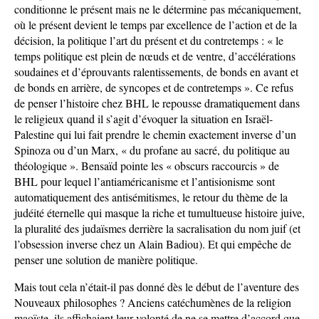
conditionne le présent mais ne le détermine pas mécaniquement,
où le présent devient le temps par excellence de l’action et de la
décision, la politique l’art du présent et du contretemps : « le
temps politique est plein de nœuds et de ventre, d’accélérations
soudaines et d’éprouvants ralentissements, de bonds en avant et
de bonds en arrière, de syncopes et de contretemps ». Ce refus
de penser l’histoire chez BHL le repousse dramatiquement dans
le religieux quand il s’agit d’évoquer la situation en Israël-
Palestine qui lui fait prendre le chemin exactement inverse d’un
Spinoza ou d’un Marx, « du profane au sacré, du politique au
théologique ». Bensaïd pointe les « obscurs raccourcis » de
BHL pour lequel l’antiaméricanisme et l’antisionisme sont
automatiquement des antisémitismes, le retour du thème de la
judéité éternelle qui masque la riche et tumultueuse histoire juive,
la pluralité des judaïsmes derrière la sacralisation du nom juif (et
l’obsession inverse chez un Alain Badiou). Et qui empêche de
penser une solution de manière politique.
Mais tout cela n’était-il pas donné dès le début de l’aventure des
Nouveaux philosophes ? Anciens catéchumènes de la religion
maoïste, ils affichaient leur volonté de ne se mettre d’accord que