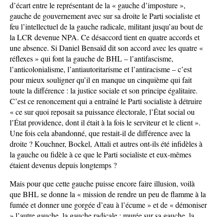
d’écart entre le représentant de la « gauche d’imposture »,
gauche de gouvernement avec sur sa droite le Parti socialiste et
feu l’intellectuel de la gauche radicale, militant jusqu’au bout de
la LCR devenue NPA. Ce désaccord tient en quatre accords et
une absence. Si Daniel Bensaïd dit son accord avec les quatre «
réflexes » qui font la gauche de BHL – l’antifascisme,
l’anticolonialisme, l’antiautoritarisme et l’antiracisme – c’est
pour mieux souligner qu’il en manque un cinquième qui fait
toute la différence : la justice sociale et son principe égalitaire.
C’est ce renoncement qui a entraîné le Parti socialiste à détruire
« ce sur quoi reposait sa puissance électorale, l’État social ou
l’État providence, dont il était à la fois le serviteur et le client ».
Une fois cela abandonné, que restait-il de différence avec la
droite ? Kouchner, Bockel, Attali et autres ont-ils été infidèles à
la gauche ou fidèle à ce que le Parti socialiste et eux-mêmes
étaient devenus depuis longtemps ?
Mais pour que cette gauche puisse encore faire illusion, voilà
que BHL se donne la « mission de rendre un peu de flamme à la
fumée et donner une gorgée d’eau à l’écume » et de « démoniser
» l’autre gauche, la gauche radicale : murée sur sa gauche, la