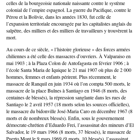
celles de la bourgeoisie nationale naissante contre le système
colonial de l’empire espagnol. La guerre du Pacifique, contre le
Pérou et la Bolivie, dans les années 1830, fut celle de
l’expansion territoriale encouragée par les capitalistes anglais du
salpêtre, des milliers et des milliers de travailleurs y trouvèrent la
mort.
Au cours de ce siècle, « l’histoire glorieuse » des forces armées
chiliennes a été celle des massacres d’ouvriers. À Valparaiso en
mai 1903 ; à la Plaza Colon de Antofagasta en février 1906 ; à
l’école Santa Maria de Iquique le 21 mai 1907 où plus de 2 000
hommes, femmes et enfants périrent. Plus récemment, le
massacre de Ranquil en juin 1934 où l’on compta 500 morts, le
massacre de la place Bulnes à Santiago en 1946 (8 morts, des
centaines de blessés), la répression sanglante dans les rues de
Santiago le 2 avril 1957 (18 morts selon les sources officielles),
le massacre du bidonville José-Maria Caro en décembre 1967 (8
morts et de nombreux blessés). Enfin, sous le gouvernement
démocrate-chrétien d’Eduardo Frei, l’assassinat des mineurs d’El
Salvador, le 19 mars 1966 (8 morts, 37 blessés), le massacre de
Puerto Mont le 9 mars 1969 (9 morts, 10 blessés), l’assassinat