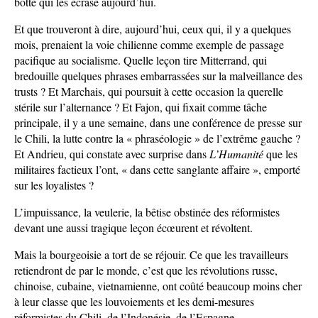
botte qui les écrase aujourd’hui.
Et que trouveront à dire, aujourd’hui, ceux qui, il y a quelques
mois, prenaient la voie chilienne comme exemple de passage
pacifique au socialisme. Quelle leçon tire Mitterrand, qui
bredouille quelques phrases embarrassées sur la malveillance des
trusts ? Et Marchais, qui poursuit à cette occasion la querelle
stérile sur l’alternance ? Et Fajon, qui fixait comme tâche
principale, il y a une semaine, dans une conférence de presse sur
le Chili, la lutte contre la « phraséologie » de l’extrême gauche ?
Et Andrieu, qui constate avec surprise dans
L’Humanité
que les
militaires factieux l’ont, « dans cette sanglante affaire », emporté
sur les loyalistes ?
L’impuissance, la veulerie, la bêtise obstinée des réformistes
devant une aussi tragique leçon écœurent et révoltent.
Mais la bourgeoisie a tort de se réjouir. Ce que les travailleurs
retiendront de par le monde, c’est que les révolutions russe,
chinoise, cubaine, vietnamienne, ont coûté beaucoup moins cher
à leur classe que les louvoiements et les demi-mesures
réformistes du Chili, de l’Indonésie, de l’Espagne.