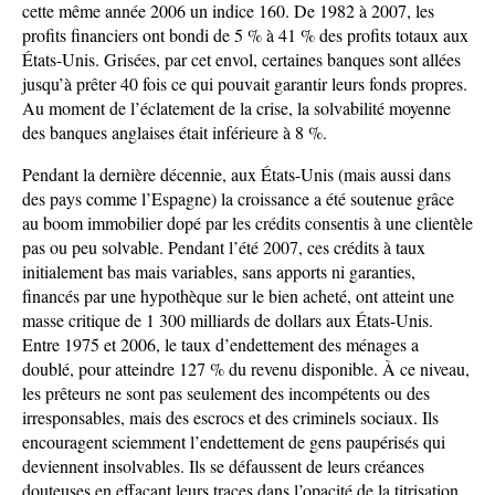
cette même année 2006 un indice 160. De 1982 à 2007, les
profits financiers ont bondi de 5 % à 41 % des profits totaux aux
États-Unis. Grisées, par cet envol, certaines banques sont allées
jusqu’à prêter 40 fois ce qui pouvait garantir leurs fonds propres.
Au moment de l’éclatement de la crise, la solvabilité moyenne
des banques anglaises était inférieure à 8 %.
Pendant la dernière décennie, aux États-Unis (mais aussi dans
des pays comme l’Espagne) la croissance a été soutenue grâce
au boom immobilier dopé par les crédits consentis à une clientèle
pas ou peu solvable. Pendant l’été 2007, ces crédits à taux
initialement bas mais variables, sans apports ni garanties,
financés par une hypothèque sur le bien acheté, ont atteint une
masse critique de 1 300 milliards de dollars aux États-Unis.
Entre 1975 et 2006, le taux d’endettement des ménages a
doublé, pour atteindre 127 % du revenu disponible. À ce niveau,
les prêteurs ne sont pas seulement des incompétents ou des
irresponsables, mais des escrocs et des criminels sociaux. Ils
encouragent sciemment l’endettement de gens paupérisés qui
deviennent insolvables. Ils se défaussent de leurs créances
douteuses en effaçant leurs traces dans l’opacité de la titrisation.