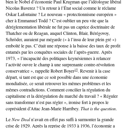
bien le Nobel d’économie Paul Krugman que l’idéologue libéral
Nicolas Baverez ? Un retour à l’État social comme le réclame
Oskar Lafontaine ? Le nouveau « protectionnisme européen »
cher à Emmanuel Todd ? C’est oublier un peu vite que la
déréglementation libérale ne fut pas un caprice doctrinaire de
Thatcher ou de Reagan, auquel Clinton, Blair, Bérégovoy,
Schröder, auraient par mégarde (« à l’insu de leur plein gré »)
emboîté le pas. C’était une réponse à la baisse des taux de profit
entamés par les conquêtes sociales de l’après-guerre. Après
1973, « l’incapacité des politiques keynésiennes à relancer
l’activité ouvre le champ à une surprenante contre-révolution
15
conservatrice », rappelle Robert Boyer
. Revenir à la case
départ, si tant est que ce soit possible dans une économie
mondialisée, ce serait retrouver les mêmes problèmes et les
mêmes contradictions. Comment concilier la régulation du
capitalisme et la dérégulation du marché du travail ? « Réguler
sans transformer n’est pas régler », ironise fort à propos le
coprésident d’Attac Jean-Marie Harribey.
That is the question
.
Le
New Deal
n’avait en effet pas suffi à surmonter la grande
crise de 1929. Après la reprise de 1933 à 1936, l’économie a