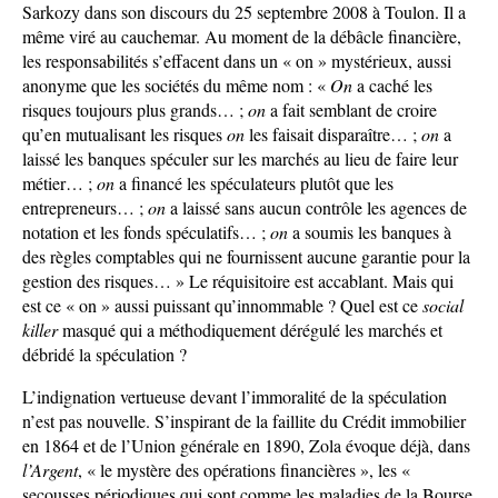
Sarkozy dans son discours du 25 septembre 2008 à Toulon. Il a
même viré au cauchemar. Au moment de la débâcle financière,
les responsabilités s’effacent dans un « on » mystérieux, aussi
anonyme que les sociétés du même nom : «
On
a caché les
risques toujours plus grands… ;
on
a fait semblant de croire
qu’en mutualisant les risques
on
les faisait disparaître… ;
on
a
laissé les banques spéculer sur les marchés au lieu de faire leur
métier… ;
on
a financé les spéculateurs plutôt que les
entrepreneurs… ;
on
a laissé sans aucun contrôle les agences de
notation et les fonds spéculatifs… ;
on
a soumis les banques à
des règles comptables qui ne fournissent aucune garantie pour la
gestion des risques… » Le réquisitoire est accablant. Mais qui
est ce « on » aussi puissant qu’innommable ? Quel est ce
social
killer
masqué qui a méthodiquement dérégulé les marchés et
débridé la spéculation ?
L’indignation vertueuse devant l’immoralité de la spéculation
n’est pas nouvelle. S’inspirant de la faillite du Crédit immobilier
en 1864 et de l’Union générale en 1890, Zola évoque déjà, dans
l’Argent
, « le mystère des opérations financières », les «
secousses périodiques qui sont comme les maladies de la Bourse