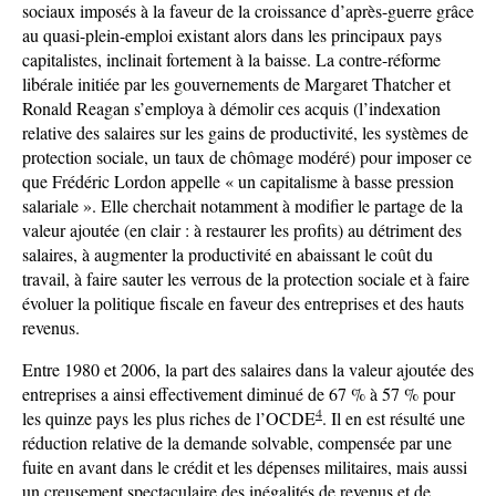
sociaux imposés à la faveur de la croissance d’après-guerre grâce
au quasi-plein-emploi existant alors dans les principaux pays
capitalistes, inclinait fortement à la baisse. La contre-réforme
libérale initiée par les gouvernements de Margaret Thatcher et
Ronald Reagan s’employa à démolir ces acquis (l’indexation
relative des salaires sur les gains de productivité, les systèmes de
protection sociale, un taux de chômage modéré) pour imposer ce
que Frédéric Lordon appelle « un capitalisme à basse pression
salariale ». Elle cherchait notamment à modifier le partage de la
valeur ajoutée (en clair : à restaurer les profits) au détriment des
salaires, à augmenter la productivité en abaissant le coût du
travail, à faire sauter les verrous de la protection sociale et à faire
évoluer la politique fiscale en faveur des entreprises et des hauts
revenus.
Entre 1980 et 2006, la part des salaires dans la valeur ajoutée des
entreprises a ainsi effectivement diminué de 67 % à 57 % pour
4
les quinze pays les plus riches de l’OCDE
. Il en est résulté une
réduction relative de la demande solvable, compensée par une
fuite en avant dans le crédit et les dépenses militaires, mais aussi
un creusement spectaculaire des inégalités de revenus et de