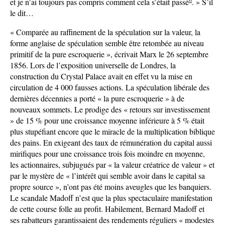
et je n’ai toujours pas compris comment cela s’était passé
. » S’il
le dit…
« Comparée au raffinement de la spéculation sur la valeur, la
forme anglaise de spéculation semble être retombée au niveau
primitif de la pure escroquerie », écrivait Marx le 26 septembre
1856. Lors de l’exposition universelle de Londres, la
construction du Crystal Palace avait en effet vu la mise en
circulation de 4 000 fausses actions. La spéculation libérale des
dernières décennies a porté « la pure escroquerie » à de
nouveaux sommets. Le prodige des « retours sur investissement
» de 15 % pour une croissance moyenne inférieure à 5 % était
plus stupéfiant encore que le miracle de la multiplication biblique
des pains. En exigeant des taux de rémunération du capital aussi
mirifiques pour une croissance trois fois moindre en moyenne,
les actionnaires, subjugués par « la valeur créatrice de valeur » et
par le mystère de « l’intérêt qui semble avoir dans le capital sa
propre source », n’ont pas été moins aveugles que les banquiers.
Le scandale Madoff n’est que la plus spectaculaire manifestation
de cette course folle au profit. Habilement, Bernard Madoff et
ses rabatteurs garantissaient des rendements réguliers « modestes