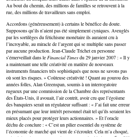
Au bout du chemin, des millions de familles se retrouvent à la
rue, des millions de travailleurs sans emploi.
Accordons (généreusement) à certains le bénéfice du doute.
Supposons qu’ils n’aient pas été simplement cyniques. Aveuglés
par les sortilèges du fétichisme monétaire ils auraient cru à
l’incroyable, au miracle de l’argent qui se multiplie sans passer
par aucune production. Jean-Claude Trichet en personne
s’émerveillait dans le
Financial Times
du 29 janvier 2007 : « Il y
a maintenant une telle créativité en matière de nouveaux
instruments financiers très sophistiqués que nous ne savons pas
où sont les risques. » Coûteuse créativité ! Quant au gourou des
années folles, Alan Greenspan, soumis à un interrogatoire
rugueux par une commission de la Chambre des représentants
des États-Unis, il avouait, l’air contrit, avoir cru que l’égoïsme
des banquiers serait un régulateur suffisant : « J’ai fait une erreur
en présumant que leur intérêt personnel était tel qu’ils seraient les
mieux placés pour protéger leurs actionnaires. » Et l’oracle
déchu de conclure : « C’est un pilier essentiel du système de
l’économie de marché qui vient de s’écrouler. Cela m’a choqué,
6