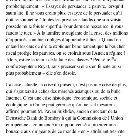
prophétiquement : « Essayez de persuader le pauvre, lorsqu’il
saura lire, il ne vous croira plus, essayez de le persuader qu’il
doit se soumettre à toutes les privations tandis que son voisin
possède mille fois le superflu. Pour dernière ressource, il vous
faudra le tuer. » À la lumière aveuglante de la crise, des millions
d’opprimés sont bien obligés d’apprendre à lire. « Quand on
entend les élus de droite expliquer benoîtement que le bouclier
fiscal protège les pauvres, on se croirait sous l’Ancien régime !
10
Alors, est-ce le retour de la lutte des classes ? Peut-être
»,
confie Ségolène Royal, sans préciser si elle s’en félicite ou si –
plus probablement – elle s’en désole.
La crise actuelle, la crise du présent, n’est pas une crise de plus,
qui s’ajouterait à celles des marchés asiatiques ou de la bulle
Internet. C’est une crise historique, économique, sociale et
écologique. « On ne peut gérer ce qu’on ne sait mesurer »,
affirme pourtant M. Pavan Sukhdev, ancien directeur de la
Deustsche Bank de Bombay à qui la Commission de l’Union
européenne a commandé un rapport censé « procurer une
boussole aux dirigeants de ce monde » en « attribuant très vite