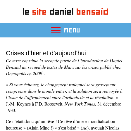
le
site
daniel
bensaïd
MENU
Crises d’hier et d’aujourd’hui
Ce texte constitue la seconde partie de l’introduction de Daniel
Bensaïd au recueil de textes de Marx sur les crises publié chez
1
Demopolis en 2009
.
«
Si vous échouez, le changement rationnel sera gravement
compromis dans le monde entier, et la solution sera renvoyée à
l’issue de l’affrontement entre l’orthodoxie et la révolution
. »
J.-M. Keynes à F.D. Roosevelt,
New York Times
, 31 décembre
1933.
Ce n’était donc qu’un rêve ! Ce rêve d’une « mondialisation
heureuse » (Alain Minc !) « s’est brisé » (
sic
), avouait Nicolas