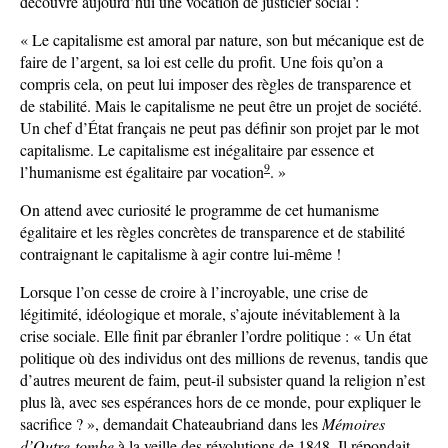
découvre aujourd’hui une vocation de justicier social :
« Le capitalisme est amoral par nature, son but mécanique est de
faire de l’argent, sa loi est celle du profit. Une fois qu’on a
compris cela, on peut lui imposer des règles de transparence et
de stabilité. Mais le capitalisme ne peut être un projet de société.
Un chef d’État français ne peut pas définir son projet par le mot
capitalisme. Le capitalisme est inégalitaire par essence et
9
l’humanisme est égalitaire par vocation
. »
On attend avec curiosité le programme de cet humanisme
égalitaire et les règles concrètes de transparence et de stabilité
contraignant le capitalisme à agir contre lui-même !
Lorsque l’on cesse de croire à l’incroyable, une crise de
légitimité, idéologique et morale, s’ajoute inévitablement à la
crise sociale. Elle finit par ébranler l’ordre politique : « Un état
politique où des individus ont des millions de revenus, tandis que
d’autres meurent de faim, peut-il subsister quand la religion n’est
plus là, avec ses espérances hors de ce monde, pour expliquer le
sacrifice ? », demandait Chateaubriand dans les
Mémoires
d’Outre-tombe
à la veille des révolutions de 1848. Il répondait