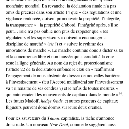
monétaire mondial. En revanche, la déclaration finale n’a pas
omis de préciser dans son article 14 que « des régulations et une
vigilance renforcée, doivent promouvoir la propriété, l’intégrité,
la transparence » : la propriété d’abord, l’intégrité après, s’il se
peut… Elle n’a pas oublié non plus de rappeler que « les
régulateurs et les superviseurs » doivent « encourager la
discipline de marché » (
sic
!) et « suivre le rythme des
innovations de marché ». Le marché continue donc à dicter sa loi
et la concurrence libre et non faussée qui a conduit à la crise
reste la ligne générale. Au nom du rejet du protectionnisme
l’article 22 de la déclaration enfonce le clou en « réaffirmant
l’engagement de nous abstenir de dresser de nouvelles barrières
à l’investissement » (feu l’Accord multilatéral sur l’investissement
va-t-il renaître de ses cendres ?) et le refus de toutes mesures «
14
qui entraveraient les mouvements de capitaux dans le monde »
.
Les futurs Madoff,
hedge fonds
, et autres passeurs de capitaux
fugueurs peuvent donc dormis sur leurs deux oreilles.
Pour les sauveteurs du
Titanic
capitaliste, la tâche s’annonce
donc rude. Un nouveau
New Deal
, comme le suggèrent aussi