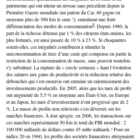
patrimoine qui ont atteint un niveau sans précédent depuis la
Première Guerre mondiale (un patron du Cac 40 gagne en
moyenne plus de 300 fois le smic !), entraînant une forte
5
différenciation des modes de consommation
. Depuis 1980, la
part de la richesse détenue par 1 % des citoyens états-uniens, les
plus fortunés, est ainsi passée de 10 % à 23 %. Si choquantes
soient-elles, ces inégalités contribuent à stimuler la
surconsommation de luxe d’une caste qui compense en partie la
restriction de la consommation de masse, sans pouvoir toutefois
s’y substituer. La rupture du « cercle vertueux » liant l’évolution
des salaires aux gains de productivité et la réduction relative des
débouchés qui s’est ensuivie ont entraîné un ralentissement des
investissements productifs. En 2005, alors que les taux de profit
ont augmenté de 5,5 % en moyenne aux États-Unis, en Europe
et au Japon, les taux d’investissement n’ont progressé que de 2
%. La masse de profits non réinvestis s’est déversée sur les
marchés financiers. À leur apogée, en 2006, les transactions sur
ces marchés représentaient 50 fois le total du PIB mondial : 2
100 000 milliards de dollars contre 45 mille milliards ! Pour un
indice 20 en 1960, les profits des sociétés financières atteignaient