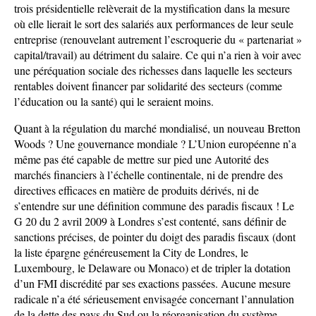
trois présidentielle relèverait de la mystification dans la mesure
où elle lierait le sort des salariés aux performances de leur seule
entreprise (renouvelant autrement l’escroquerie du « partenariat »
capital/travail) au détriment du salaire. Ce qui n’a rien à voir avec
une péréquation sociale des richesses dans laquelle les secteurs
rentables doivent financer par solidarité des secteurs (comme
l’éducation ou la santé) qui le seraient moins.
Quant à la régulation du marché mondialisé, un nouveau Bretton
Woods ? Une gouvernance mondiale ? L’Union européenne n’a
même pas été capable de mettre sur pied une Autorité des
marchés financiers à l’échelle continentale, ni de prendre des
directives efficaces en matière de produits dérivés, ni de
s’entendre sur une définition commune des paradis fiscaux ! Le
G 20 du 2 avril 2009 à Londres s’est contenté, sans définir de
sanctions précises, de pointer du doigt des paradis fiscaux (dont
la liste épargne généreusement la City de Londres, le
Luxembourg, le Delaware ou Monaco) et de tripler la dotation
d’un FMI discrédité par ses exactions passées. Aucune mesure
radicale n’a été sérieusement envisagée concernant l’annulation
de la dette des pays du Sud ou la réorganisation du système