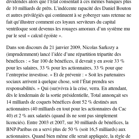
dividendes alors que l’État consentait à ces mêmes banques plus
de 10 milliards de prêts. L’indécente rapacité des Daniel Bouton
et autres privilégiés qui continuent à se goberger sans retenue ne
fait qu’illustrer comment ces loyaux serviteurs du capital
ventriloque sont devenus les rouages amoraux d’un système mu
par le seul « calcul égoïste ».
Dans son discours du 21 janvier 2009, Nicolas Sarkozy a
(imprudemment) lancé l’idée d’une répartition tripartite des
bénéfices : « Sur 100 de bénéfices, il devrait y en avoir 33 %
pour les salaires, 33 % pour les actionnaires, 33 % pour que
l’entreprise investisse. » Et de prévenir : « Soit les partenaires
sociaux arrivent à quelque chose, soit l’État prendra ses
responsabilités. » Qui (sur)vivra à la crise, verra. En attendant,
dès le lendemain de la sortie présidentielle, Total annonçait ses
14 milliards de coquets bénéfices dont 52 % destinés aux
actionnaires (40 milliards en tout pour les actionnaires du Cac
40) et 2 % aux salariés (quand ils ne sont pas simplement
licenciés). Entre 2003 et 2007, sur 30 milliards de bénéfices, la
BNP-Paribas en a servi plus de 50 % (soit 16,5 milliards) aux
actionnaires. Quand bien même elle serait appliquée, la règle de