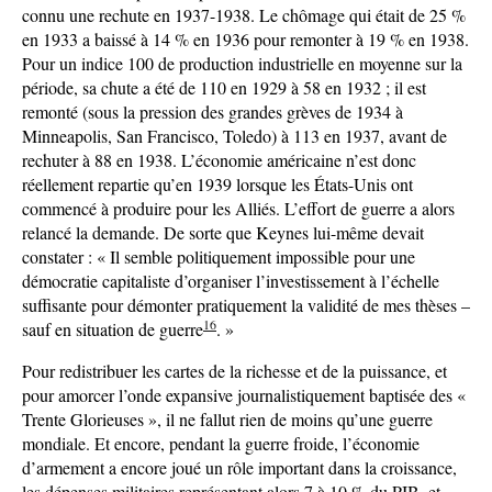
connu une rechute en 1937-1938. Le chômage qui était de 25 %
en 1933 a baissé à 14 % en 1936 pour remonter à 19 % en 1938.
Pour un indice 100 de production industrielle en moyenne sur la
période, sa chute a été de 110 en 1929 à 58 en 1932 ; il est
remonté (sous la pression des grandes grèves de 1934 à
Minneapolis, San Francisco, Toledo) à 113 en 1937, avant de
rechuter à 88 en 1938. L’économie américaine n’est donc
réellement repartie qu’en 1939 lorsque les États-Unis ont
commencé à produire pour les Alliés. L’effort de guerre a alors
relancé la demande. De sorte que Keynes lui-même devait
constater : « Il semble politiquement impossible pour une
démocratie capitaliste d’organiser l’investissement à l’échelle
suffisante pour démonter pratiquement la validité de mes thèses –
16
sauf en situation de guerre
. »
Pour redistribuer les cartes de la richesse et de la puissance, et
pour amorcer l’onde expansive journalistiquement baptisée des «
Trente Glorieuses », il ne fallut rien de moins qu’une guerre
mondiale. Et encore, pendant la guerre froide, l’économie
d’armement a encore joué un rôle important dans la croissance,
les dépenses militaires représentant alors 7 à 10 % du PIB, et