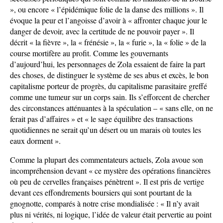
», ou encore « l’épidémique folie de la danse des millions ». Il
évoque la peur et l’angoisse d’avoir à « affronter chaque jour le
danger de devoir, avec la certitude de ne pouvoir payer ». Il
décrit « la fièvre », la « frénésie », la « furie », la « folie » de la
course mortifère au profit. Comme les gouvernants
d’aujourd’hui, les personnages de Zola essaient de faire la part
des choses, de distinguer le système de ses abus et excès, le bon
capitalisme porteur de progrès, du capitalisme parasitaire greffé
comme une tumeur sur un corps sain. Ils s’efforcent de chercher
des circonstances atténuantes à la spéculation – « sans elle, on ne
ferait pas d’affaires » et « le sage équilibre des transactions
quotidiennes ne serait qu’un désert ou un marais où toutes les
eaux dorment ».
Comme la plupart des commentateurs actuels, Zola avoue son
incompréhension devant « ce mystère des opérations financières
où peu de cervelles françaises pénètrent ». Il est pris de vertige
devant ces effondrements boursiers qui sont pourtant de la
gnognotte, comparés à notre crise mondialisée : « Il n’y avait
plus ni vérités, ni logique, l’idée de valeur était pervertie au point