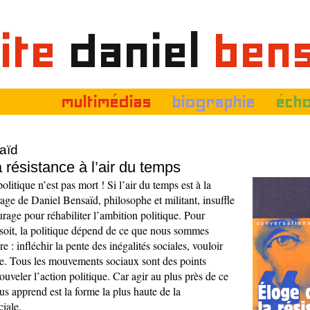
ite
daniel
ben
livres
multimédias
biographie
éch
aïd
 résistance à l’air du temps
litique n’est pas mort ! Si l’air du temps est à la
vrage de Daniel Bensaïd, philosophe et militant, insuffle
urage pour réhabiliter l’ambition politique. Pour
soit, la politique dépend de ce que nous sommes
e : infléchir la pente des inégalités sociales, vouloir
. Tous les mouvements sociaux sont des points
uveler l’action politique. Car agir au plus près de ce
s apprend est la forme la plus haute de la
ciale.