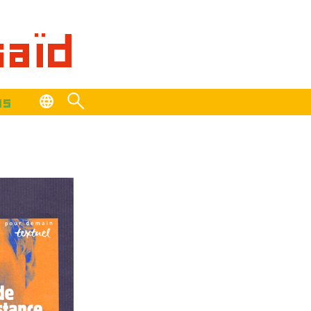
saïd
os