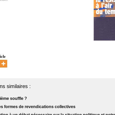
icle
ns similaires :
ième souffle ?
s formes de revendications collectives
tion à un débat nécessaire sur la situation politique et notre