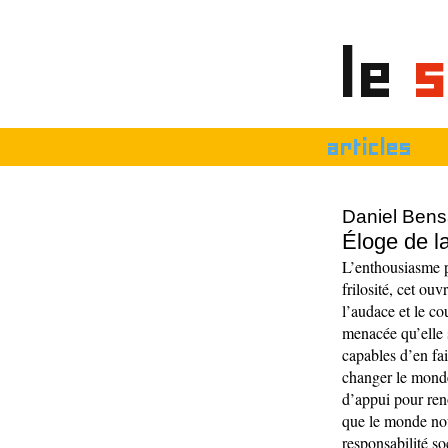
le
s
articles
Daniel Bens
Éloge de la
L’enthousiasme po
frilosité, cet ou
l’audace et le co
menacée qu’elle 
capables d’en fair
changer le monde
d’appui pour reno
que le monde nou
responsabilité so