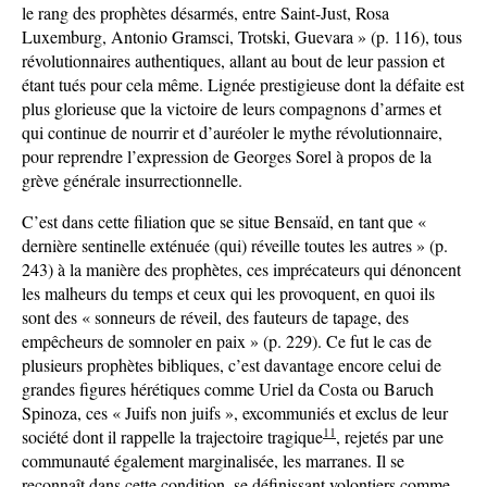
le rang des prophètes désarmés, entre Saint-Just, Rosa
Luxemburg, Antonio Gramsci, Trotski, Guevara » (p. 116), tous
révolutionnaires authentiques, allant au bout de leur passion et
étant tués pour cela même. Lignée prestigieuse dont la défaite est
plus glorieuse que la victoire de leurs compagnons d’armes et
qui continue de nourrir et d’auréoler le mythe révolutionnaire,
pour reprendre l’expression de Georges Sorel à propos de la
grève générale insurrectionnelle.
C’est dans cette filiation que se situe Bensaïd, en tant que «
dernière sentinelle exténuée (qui) réveille toutes les autres » (p.
243) à la manière des prophètes, ces imprécateurs qui dénoncent
les malheurs du temps et ceux qui les provoquent, en quoi ils
sont des « sonneurs de réveil, des fauteurs de tapage, des
empêcheurs de somnoler en paix » (p. 229). Ce fut le cas de
plusieurs prophètes bibliques, c’est davantage encore celui de
grandes figures hérétiques comme Uriel da Costa ou Baruch
Spinoza, ces « Juifs non juifs », excommuniés et exclus de leur
11
société dont il rappelle la trajectoire tragique
, rejetés par une
communauté également marginalisée, les marranes. Il se
reconnaît dans cette condition, se définissant volontiers comme