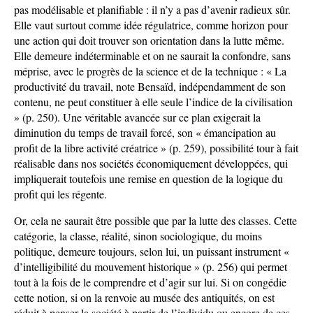
pas modélisable et planifiable : il n’y a pas d’avenir radieux sûr.
Elle vaut surtout comme idée régulatrice, comme horizon pour
une action qui doit trouver son orientation dans la lutte même.
Elle demeure indéterminable et on ne saurait la confondre, sans
méprise, avec le progrès de la science et de la technique : « La
productivité du travail, note Bensaïd, indépendamment de son
contenu, ne peut constituer à elle seule l’indice de la civilisation
» (p. 250). Une véritable avancée sur ce plan exigerait la
diminution du temps de travail forcé, son « émancipation au
profit de la libre activité créatrice » (p. 259), possibilité tour à fait
réalisable dans nos sociétés économiquement développées, qui
impliquerait toutefois une remise en question de la logique du
profit qui les régente.
Or, cela ne saurait être possible que par la lutte des classes. Cette
catégorie, la classe, réalité, sinon sociologique, du moins
politique, demeure toujours, selon lui, un puissant instrument «
d’intelligibilité du mouvement historique » (p. 256) qui permet
tout à la fois de le comprendre et d’agir sur lui. Si on congédie
cette notion, si on la renvoie au musée des antiquités, on est
réduit à penser la société à partir de l’individu ou encore de ces