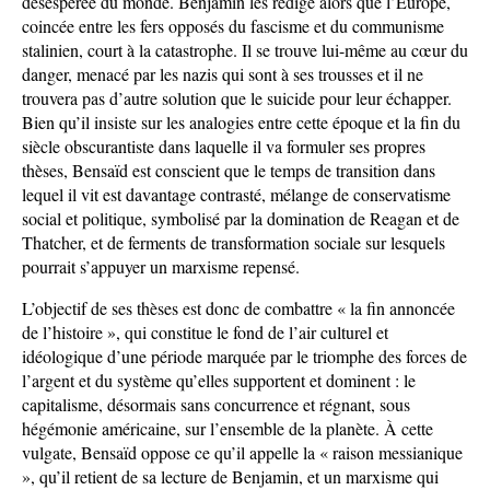
désespérée du monde. Benjamin les rédige alors que l’Europe,
coincée entre les fers opposés du fascisme et du communisme
stalinien, court à la catastrophe. Il se trouve lui-même au cœur du
danger, menacé par les nazis qui sont à ses trousses et il ne
trouvera pas d’autre solution que le suicide pour leur échapper.
Bien qu’il insiste sur les analogies entre cette époque et la fin du
siècle obscurantiste dans laquelle il va formuler ses propres
thèses, Bensaïd est conscient que le temps de transition dans
lequel il vit est davantage contrasté, mélange de conservatisme
social et politique, symbolisé par la domination de Reagan et de
Thatcher, et de ferments de transformation sociale sur lesquels
pourrait s’appuyer un marxisme repensé.
L’objectif de ses thèses est donc de combattre « la fin annoncée
de l’histoire », qui constitue le fond de l’air culturel et
idéologique d’une période marquée par le triomphe des forces de
l’argent et du système qu’elles supportent et dominent : le
capitalisme, désormais sans concurrence et régnant, sous
hégémonie américaine, sur l’ensemble de la planète. À cette
vulgate, Bensaïd oppose ce qu’il appelle la « raison messianique
», qu’il retient de sa lecture de Benjamin, et un marxisme qui