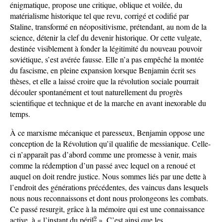
énigmatique, propose une critique, oblique et voilée, du
matérialisme historique tel que revu, corrigé et codifié par
Staline, transformé en néopositivisme, prétendant, au nom de la
science, détenir la clef du devenir historique. Or cette vulgate,
destinée visiblement à fonder la légitimité du nouveau pouvoir
soviétique, s’est avérée fausse. Elle n’a pas empêché la montée
du fascisme, en pleine expansion lorsque Benjamin écrit ses
thèses, et elle a laissé croire que la révolution sociale pourrait
découler spontanément et tout naturellement du progrès
scientifique et technique et de la marche en avant inexorable du
temps.
À ce marxisme mécanique et paresseux, Benjamin oppose une
conception de la Révolution qu’il qualifie de messianique. Celle-
ci n’apparaît pas d’abord comme une promesse à venir, mais
comme la rédemption d’un passé avec lequel on a renoué et
auquel on doit rendre justice. Nous sommes liés par une dette à
l’endroit des générations précédentes, des vaincus dans lesquels
nous nous reconnaissons et dont nous prolongeons les combats.
Ce passé resurgit, grâce à la mémoire qui est une connaissance
9
active, à « l’instant du péril
». C’est ainsi que les