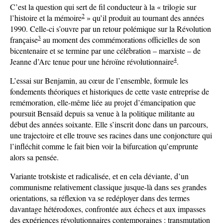
C’est la question qui sert de fil conducteur à la « trilogie sur
2
l’histoire et la mémoire
» qu’il produit au tournant des années
1990. Celle-ci s’ouvre par un retour polémique sur la Révolution
3
française
au moment des commémorations officielles de son
bicentenaire et se termine par une célébration – marxiste – de
4
Jeanne d’Arc tenue pour une héroïne révolutionnaire
.
L’essai sur Benjamin, au cœur de l’ensemble, formule les
fondements théoriques et historiques de cette vaste entreprise de
remémoration, elle-même liée au projet d’émancipation que
poursuit Bensaïd depuis sa venue à la politique militante au
début des années soixante. Elle s’inscrit donc dans un parcours,
une trajectoire et elle trouve ses racines dans une conjoncture qui
l’infléchit comme le fait bien voir la bifurcation qu’emprunte
alors sa pensée.
Variante trotskiste et radicalisée, et en cela déviante, d’un
communisme relativement classique jusque-là dans ses grandes
orientations, sa réflexion va se redéployer dans des termes
davantage hétérodoxes, confrontée aux échecs et aux impasses
des expériences révolutionnaires contemporaines : transmutation