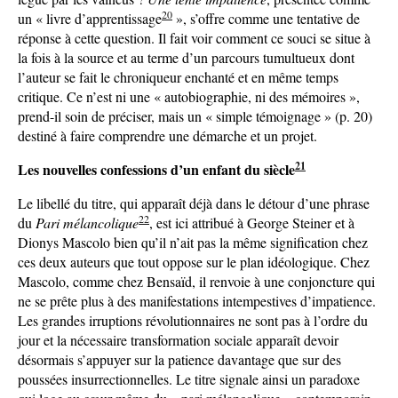
20
un « livre d’apprentissage
», s’offre comme une tentative de
réponse à cette question. Il fait voir comment ce souci se situe à
la fois à la source et au terme d’un parcours tumultueux dont
l’auteur se fait le chroniqueur enchanté et en même temps
critique. Ce n’est ni une « autobiographie, ni des mémoires »,
prend-il soin de préciser, mais un « simple témoignage » (p. 20)
destiné à faire comprendre une démarche et un projet.
21
Les nouvelles confessions d’un enfant du siècle
Le libellé du titre, qui apparaît déjà dans le détour d’une phrase
22
du
Pari mélancolique
, est ici attribué à George Steiner et à
Dionys Mascolo bien qu’il n’ait pas la même signification chez
ces deux auteurs que tout oppose sur le plan idéologique. Chez
Mascolo, comme chez Bensaïd, il renvoie à une conjoncture qui
ne se prête plus à des manifestations intempestives d’impatience.
Les grandes irruptions révolutionnaires ne sont pas à l’ordre du
jour et la nécessaire transformation sociale apparaît devoir
désormais s’appuyer sur la patience davantage que sur des
poussées insurrectionnelles. Le titre signale ainsi un paradoxe