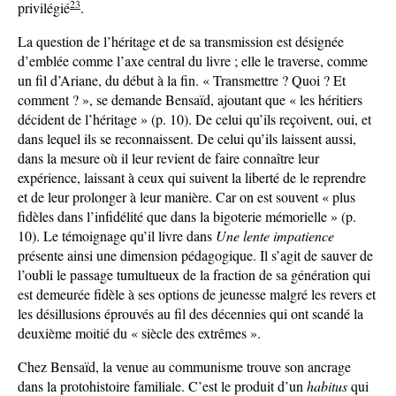
23
privilégié
.
La question de l’héritage et de sa transmission est désignée
d’emblée comme l’axe central du livre ; elle le traverse, comme
un fil d’Ariane, du début à la fin. « Transmettre ? Quoi ? Et
comment ? », se demande Bensaïd, ajoutant que « les héritiers
décident de l’héritage » (p. 10). De celui qu’ils reçoivent, oui, et
dans lequel ils se reconnaissent. De celui qu’ils laissent aussi,
dans la mesure où il leur revient de faire connaître leur
expérience, laissant à ceux qui suivent la liberté de le reprendre
et de leur prolonger à leur manière. Car on est souvent « plus
fidèles dans l’infidélité que dans la bigoterie mémorielle » (p.
10). Le témoignage qu’il livre dans
Une lente
impatience
présente ainsi une dimension pédagogique. Il s’agit de sauver de
l’oubli le passage tumultueux de la fraction de sa génération qui
est demeurée fidèle à ses options de jeunesse malgré les revers et
les désillusions éprouvés au fil des décennies qui ont scandé la
deuxième moitié du « siècle des extrêmes ».
Chez Bensaïd, la venue au communisme trouve son ancrage
dans la protohistoire familiale. C’est le produit d’un
habitus
qui