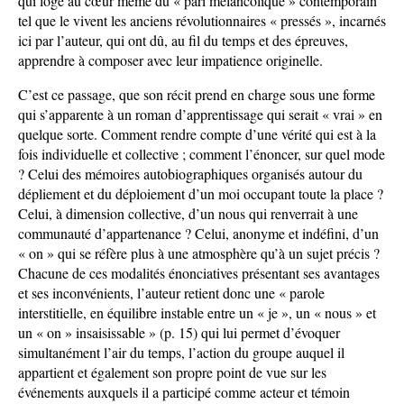
qui loge au cœur même du « pari mélancolique » contemporain
tel que le vivent les anciens révolutionnaires « pressés », incarnés
ici par l’auteur, qui ont dû, au fil du temps et des épreuves,
apprendre à composer avec leur impatience originelle.
C’est ce passage, que son récit prend en charge sous une forme
qui s’apparente à un roman d’apprentissage qui serait « vrai » en
quelque sorte. Comment rendre compte d’une vérité qui est à la
fois individuelle et collective ; comment l’énoncer, sur quel mode
? Celui des mémoires autobiographiques organisés autour du
dépliement et du déploiement d’un moi occupant toute la place ?
Celui, à dimension collective, d’un nous qui renverrait à une
communauté d’appartenance ? Celui, anonyme et indéfini, d’un
« on » qui se réfère plus à une atmosphère qu’à un sujet précis ?
Chacune de ces modalités énonciatives présentant ses avantages
et ses inconvénients, l’auteur retient donc une « parole
interstitielle, en équilibre instable entre un « je », un « nous » et
un « on » insaisissable » (p. 15) qui lui permet d’évoquer
simultanément l’air du temps, l’action du groupe auquel il
appartient et également son propre point de vue sur les
événements auxquels il a participé comme acteur et témoin