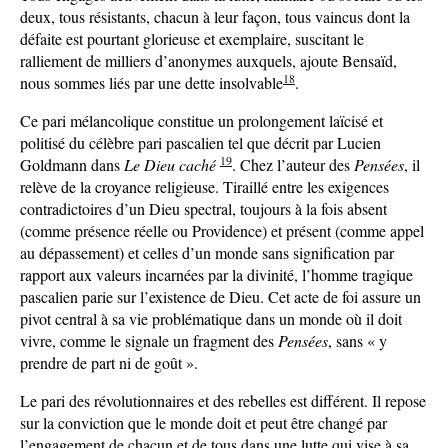
deux, tous résistants, chacun à leur façon, tous vaincus dont la
défaite est pourtant glorieuse et exemplaire, suscitant le
ralliement de milliers d’anonymes auxquels, ajoute Bensaïd,
18
nous sommes liés par une dette insolvable
.
Ce pari mélancolique constitue un prolongement laïcisé et
politisé du célèbre pari pascalien tel que décrit par Lucien
19
Goldmann dans
Le Dieu caché
. Chez l’auteur des
Pensées
, il
relève de la croyance religieuse. Tiraillé entre les exigences
contradictoires d’un Dieu spectral, toujours à la fois absent
(comme présence réelle ou Providence) et présent (comme appel
au dépassement) et celles d’un monde sans signification par
rapport aux valeurs incarnées par la divinité, l’homme tragique
pascalien parie sur l’existence de Dieu. Cet acte de foi assure un
pivot central à sa vie problématique dans un monde où il doit
vivre, comme le signale un fragment des
Pensées
, sans « y
prendre de part ni de goût ».
Le pari des révolutionnaires et des rebelles est différent. Il repose
sur la conviction que le monde doit et peut être changé par
l’engagement de chacun et de tous dans une lutte qui vise à sa