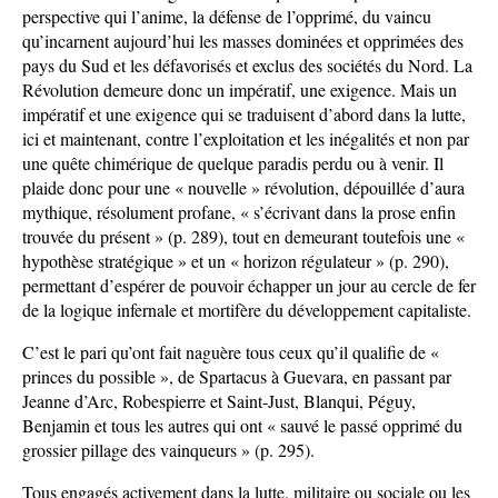
perspective qui l’anime, la défense de l’opprimé, du vaincu
qu’incarnent aujourd’hui les masses dominées et opprimées des
pays du Sud et les défavorisés et exclus des sociétés du Nord. La
Révolution demeure donc un impératif, une exigence. Mais un
impératif et une exigence qui se traduisent d’abord dans la lutte,
ici et maintenant, contre l’exploitation et les inégalités et non par
une quête chimérique de quelque paradis perdu ou à venir. Il
plaide donc pour une « nouvelle » révolution, dépouillée d’aura
mythique, résolument profane, « s’écrivant dans la prose enfin
trouvée du présent » (p. 289), tout en demeurant toutefois une «
hypothèse stratégique » et un « horizon régulateur » (p. 290),
permettant d’espérer de pouvoir échapper un jour au cercle de fer
de la logique infernale et mortifère du développement capitaliste.
C’est le pari qu’ont fait naguère tous ceux qu’il qualifie de «
princes du possible », de Spartacus à Guevara, en passant par
Jeanne d’Arc, Robespierre et Saint-Just, Blanqui, Péguy,
Benjamin et tous les autres qui ont « sauvé le passé opprimé du
grossier pillage des vainqueurs » (p. 295).
Tous engagés activement dans la lutte, militaire ou sociale ou les