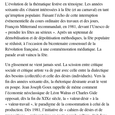
L’évolution de la thématique festive en témoigne. Les années
soixante-dix s’étaient intéressées à la fête (et au carnaval) en tant
qu’irruption populaire. Faisant l’écho de cette interruption
événementielle du cours ordinaire des travaux et des jours,
François Mitterrand recommandait, en 1981, devant l’Unesco de
« prendre les fêtes au sérieux ». Après un septennat de
démobilisation et de dépolitisation méthodiques, la fête populaire
se réduisit, à l’occasion du bicentenaire consensuel de la
Révolution française, à une commémoration médiatique. La
parade avait vaincu la fête.
Un glissement ne vient jamais seul. La scission entre critique
sociale et critique artiste va de pair avec celle entre la dialectique
des besoins (collectifs) et celle des désirs (individuels). Vers la
fin des années soixante-dix, la rhétorique désirante avait le vent
en poupe. Jean Joseph Goux rappelle de même comment
l’économie néoclassique de Léon Walras et Charles Gide
opposait, dès la fin du XIXe siècle, la « valeur-désir » à la
« valeur-travail », le paradigme de la consommation à celui de la
production. Dès 1981, l’initiative de « cahiers de désirs et de