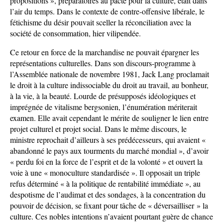
propositions », préparatoires au pacte pour la culture, était dans
l’air du temps. Dans le contexte de contre-offensive libérale, le
fétichisme du désir pouvait sceller la réconciliation avec la
société de consommation, hier vilipendée.
Ce retour en force de la marchandise ne pouvait épargner les
représentations culturelles. Dans son discours-programme à
l’Assemblée nationale de novembre 1981, Jack Lang proclamait
le droit à la culture indissociable du droit au travail, au bonheur,
à la vie, à la beauté. Lourde de présupposés idéologiques et
imprégnée de vitalisme bergsonien, l’énumération mériterait
examen. Elle avait cependant le mérite de souligner le lien entre
projet culturel et projet social. Dans le même discours, le
ministre reprochait d’ailleurs à ses prédécesseurs, qui avaient «
abandonné le pays aux tourments du marché mondial », d’avoir
« perdu foi en la force de l’esprit et de la volonté » et ouvert la
voie à une « monoculture standardisée ». Il opposait un triple
refus déterminé « à la politique de rentabilité immédiate », au
despotisme de l’audimat et des sondages, à la concentration du
pouvoir de décision, se fixant pour tâche de « déversailliser » la
culture. Ces nobles intentions n’avaient pourtant guère de chance