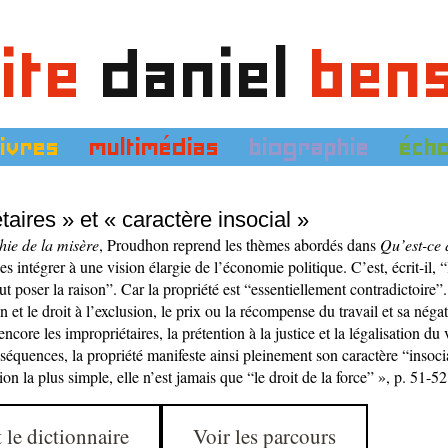
ite
daniel
ben
livres
multimédias
biographie
éch
taires » et « caractère insocial »
hie de la misère
, Proudhon reprend les thèmes abordés dans
Qu’est-ce 
les intégrer à une vision élargie de l’économie politique. C’est, écrit-il, 
 poser la raison”. Car la propriété est “essentiellement contradictoire”.
n et le droit à l’exclusion, le prix ou la récompense du travail et sa nég
encore les impropriétaires, la prétention à la justice et la légalisation d
séquences, la propriété manifeste ainsi pleinement son caractère “insocia
on la plus simple, elle n’est jamais que “le droit de la force” », p. 51-52
 le dictionnaire
Voir les parcours