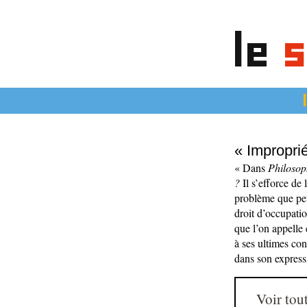
le
s
articles
« Improprié
« Dans
Philosop
?
Il s’efforce de 
problème que peut
droit d’occupatio
que l’on appelle 
à ses ultimes con
dans son expressi
Voir tout