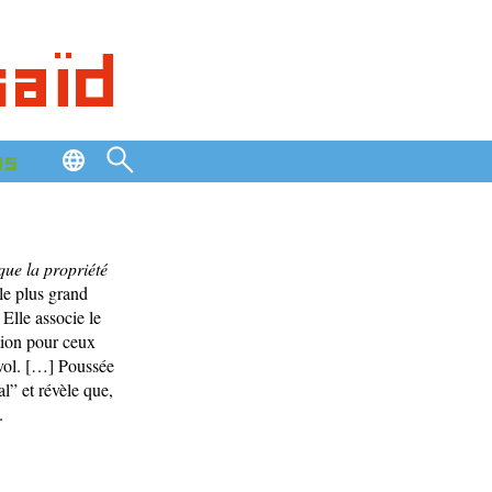
saïd
os
que la propriété
“le plus grand
 Elle associe le
ation pour ceux
u vol. […] Poussée
l” et révèle que,
.