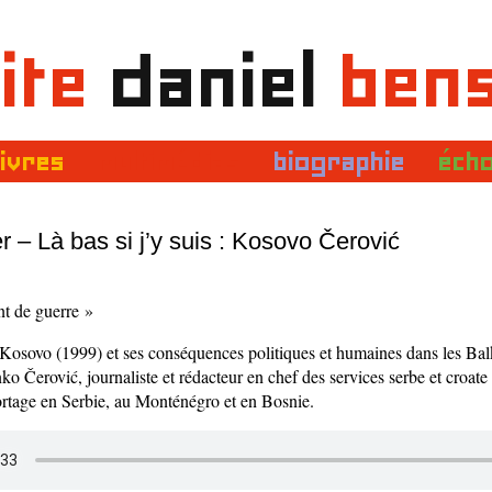
ite
daniel
ben
livres
multimédias
biographie
éch
r – Là bas si j’y suis : Kosovo Čerović
t de guerre »
 Kosovo (1999) et ses conséquences politiques et humaines dans les Bal
nko Čerović, journaliste et rédacteur en chef des services serbe et croate
ortage en Serbie, au Monténégro et en Bosnie.