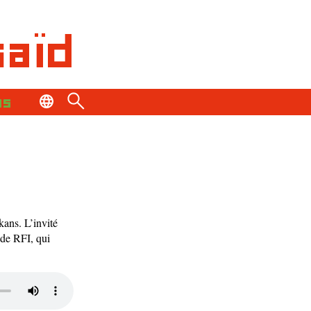
saïd
os
kans. L’invité
 de RFI, qui