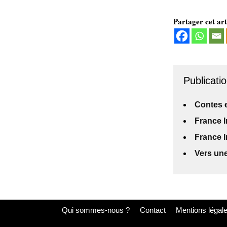
Partager cet art
Publicatio
Contes e
France I
France I
Vers une
Qui sommes-nous ?
Contact
Mentions légal