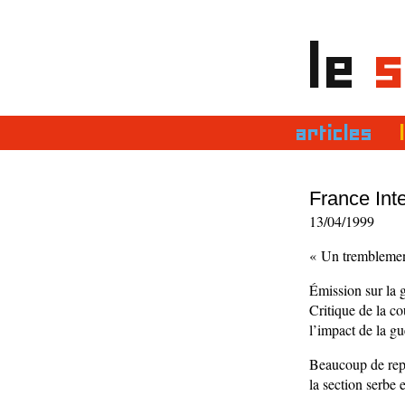
le
s
articles
France Inte
13/04/1999
« Un tremblemen
Émission sur la 
Critique de la c
l’impact de la gu
Beaucoup de repo
la section serbe