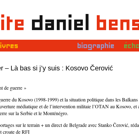
ite
daniel
ben
livres
multimédias
biographie
éch
r – Là bas si j’y suis : Kosovo Čerović
t de guerre »
guerre du Kosovo (1998-1999) et la situation politique dans les Balkans 
ouverture médiatique et de l’intervention militaie l’OTAN au Kosovo, et
erre sur la Serbie et le Monténégro.
rtages sur le terrain + un direct de Belgrade avec Stanko Čerović, réda
 et croate de RFI