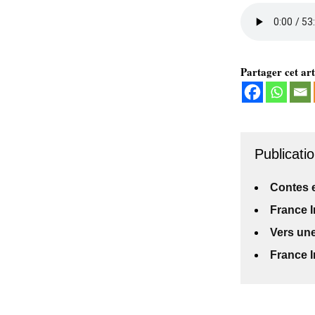
Partager cet art
Publicatio
Contes e
France I
Vers une
France I