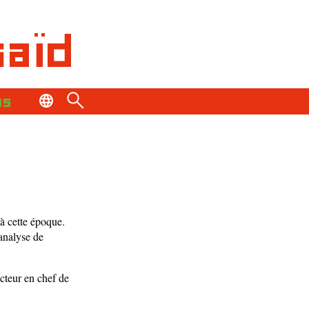
saïd
os
à cette époque.
 analyse de
cteur en chef de