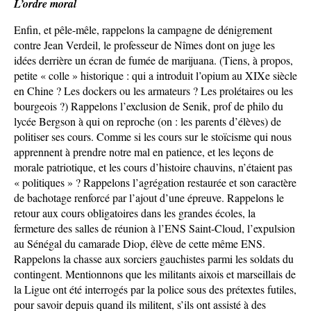
L’ordre moral
Enfin, et pêle-mêle, rappelons la campagne de dénigrement
contre Jean Verdeil, le professeur de Nîmes dont on juge les
idées derrière un écran de fumée de marijuana. (Tiens, à propos,
petite « colle » historique : qui a introduit l’opium au XIXe siècle
en Chine ? Les dockers ou les armateurs ? Les prolétaires ou les
bourgeois ?) Rappelons l’exclusion de Senik, prof de philo du
lycée Bergson à qui on reproche (on : les parents d’élèves) de
politiser ses cours. Comme si les cours sur le stoïcisme qui nous
apprennent à prendre notre mal en patience, et les leçons de
morale patriotique, et les cours d’histoire chauvins, n’étaient pas
« politiques » ? Rappelons l’agrégation restaurée et son caractère
de bachotage renforcé par l’ajout d’une épreuve. Rappelons le
retour aux cours obligatoires dans les grandes écoles, la
fermeture des salles de réunion à l’ENS Saint-Cloud, l’expulsion
au Sénégal du camarade Diop, élève de cette même ENS.
Rappelons la chasse aux sorciers gauchistes parmi les soldats du
contingent. Mentionnons que les militants aixois et marseillais de
la Ligue ont été interrogés par la police sous des prétextes futiles,
pour savoir depuis quand ils militent, s’ils ont assisté à des