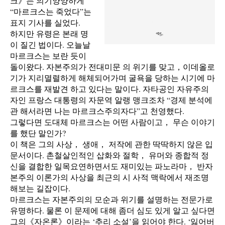
크》는 의기양양하게
“마르크스는 죽었다”는
표지 기사를 실었다.
하지만 유령은 본래 명
이 질긴 법이다. 오늘날
마르크스는 보란 듯이
돌이왔다. 자본주의가 전대미문 의 위기를 맞고，이데올로
기가 지리멸렬하게 해체되어가며 굴욕을 당하는 시기에 마
르크스를 재발견 하고 있다는 말이다. 자타공인 자유주의
자인 프랑스 대통령의 자문역 알랭 맹크조차 “경제 분석에
관 해서라면 나는 마르크스주의자다”고 천영했다.
그렇다면 도대체 마르크스는 어떤 사람이고， 무슨 이야기
를 했단 말인가?
이 책은 그의 사상， 생애， 저작에 관한 딱딱하지 않은 입
문서이다. 촌철살인적인 삽화와 절학， 유머와 종합적 정
신을 결합한 일목요연하면서도 재미있는 파노라마， 반자
본주의 이론가의 사상을 최근의 시 사적 맥락에서 재조명
해보는 길잡이다.
마르크스는 자본주의의 모순과 위기를 설명하는 전문가로
유명하다. 물론 이 문제에 대해 좀더 심도 있게 알고 싶다면
그의《자온론》이라는 ‘추리 소설’을 읽어야 한다. ‘잃어버