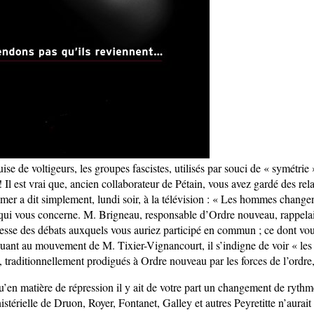
uise de voltigeurs, les groupes fascistes, utilisés par souci de « symétrie 
! Il est vrai que, ancien collaborateur de Pétain, vous avez gardé des rel
er a dit simplement, lundi soir, à la télévision : « Les hommes chang
 qui vous concerne. M. Brigneau, responsable d’Ordre nouveau, rappelai
esse des débats auxquels vous auriez participé en commun ; ce dont vo
ant au mouvement de M. Tixier-Vignancourt, il s’indigne de voir « le
», traditionnellement prodigués à Ordre nouveau par les forces de l’ordre,
u’en matière de répression il y ait de votre part un changement de rythm
stérielle de Druon, Royer, Fontanet, Galley et autres Peyretitte n’aurai