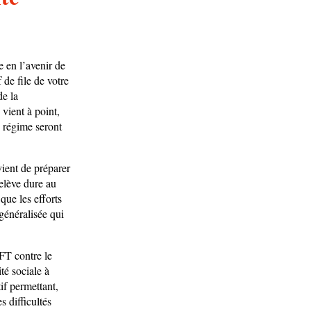
 en l’avenir de
de file de votre
de la
vient à point,
 régime seront
vient de préparer
relève dure au
que les efforts
généralisée qui
CFT contre le
té sociale à
tif permettant,
 difficultés