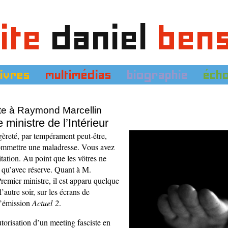
ite
daniel
ben
livres
multimédias
biographie
éch
rte à Raymond Marcellin
 ministre de l’Intérieur
gèreté, par tempérament peut-être,
ommettre une maladresse. Vous avez
tation. Au point que les vôtres ne
 qu’avec réserve. Quant à M.
remier ministre, il est apparu quelque
’autre soir, sur les écrans de
 l’émission
Actuel
2
.
autorisation d’un meeting fasciste en