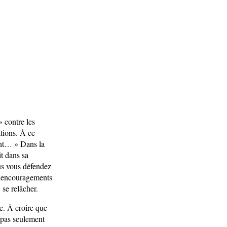
» contre les
ations. À ce
ent… » Dans la
t dans sa
us vous défendez
s encouragements
 se relâcher.
e. À croire que
t pas seulement