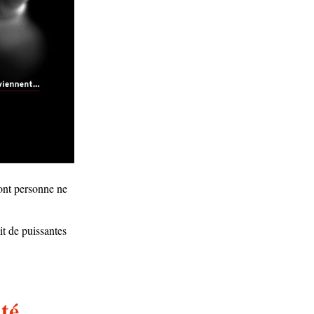
dont personne ne
it de puissantes
té