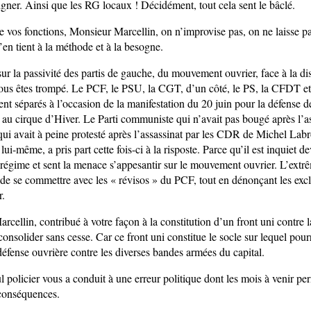
gner. Ainsi que les RG locaux ! Décidément, tout cela sent le bâclé.
vos fonctions, Monsieur Marcellin, on n’improvise pas, on ne laisse pa
’en tient à la méthode et à la besogne.
r la passivité des partis de gauche, du mouvement ouvrier, face à la dis
ous êtes trompé. Le PCF, le PSU, la CGT, d’un côté, le PS, la CFDT et
aient séparés à l’occasion de la manifestation du 20 juin pour la défense de
s au cirque d’Hiver. Le Parti communiste qui n’avait pas bougé après l’a
qui avait à peine protesté après l’assassinat par les CDR de Michel Lab
-même, a pris part cette fois-ci à la risposte. Parce qu’il est inquiet de
régime et sent la menace s’appesantir sur le mouvement ouvrier. L’extr
 de se commettre avec les « révisos » du PCF, tout en dénonçant les excl
r.
cellin, contribué à votre façon à la constitution d’un front uni contre l
 consolider sans cesse. Car ce front uni constitue le socle sur lequel pourr
défense ouvrière contre les diverses bandes armées du capital.
l policier vous a conduit à une erreur politique dont les mois à venir pe
conséquences.