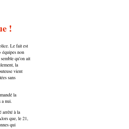
ue !
ice. Le fait est
« équipes non
 semble qu’on ait
ulement, la
douteuse vient
tées sans
demandé la
 a nui.
 arrêté à la
Alors que, le 21,
onnes qui