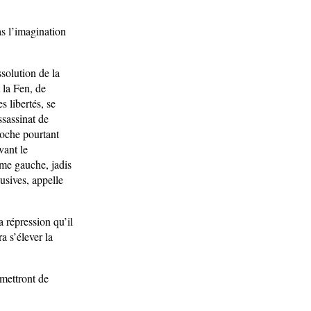
s l’imagination
solution de la
 la Fen, de
s libertés, se
ssassinat de
roche pourtant
vant le
ême gauche, jadis
usives, appelle
a répression qu’il
a s’élever la
rmettront de