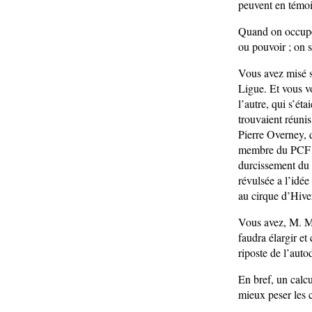
peuvent en témoi
Quand on occupe 
ou pouvoir ; on s
Vous avez misé su
Ligue. Et vous v
l’autre, qui s’ét
trouvaient réuni
Pierre Overney, 
membre du PCF lui
durcissement du 
révulsée a l’idée
au cirque d’Hive
Vous avez, M. Mar
faudra élargir et
riposte de l’auto
En bref, un calcu
mieux peser les 