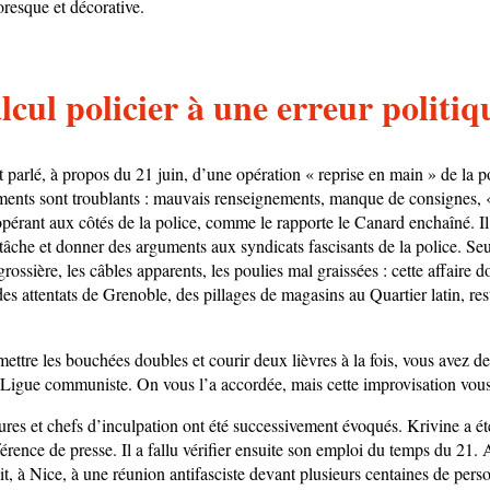
oresque et décorative.
cul policier à une erreur politiq
parlé, à propos du 21 juin, d’une opération « reprise en main » de la pol
ments sont troublants : mauvais renseignements, manque de consignes, 
érant aux côtés de la police, comme le rapporte le Canard enchaîné. Il
a tâche et donner des arguments aux syndicats fascisants de la police. Se
grossière, les câbles apparents, les poulies mal graissées : cette affaire 
 des attentats de Grenoble, des pillages de magasins au Quartier latin, res
mettre les bouchées doubles et courir deux lièvres à la fois, vous avez 
a Ligue communiste. On vous l’a accordée, mais cette improvisation vous
res et chefs d’inculpation ont été successivement évoqués. Krivine a été
érence de presse. Il a fallu vérifier ensuite son emploi du temps du 21. 
it, à Nice, à une réunion antifasciste devant plusieurs centaines de pers