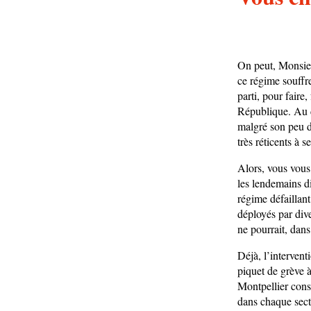
On peut, Monsieu
ce régime souffr
parti, pour faire
République. Au d
malgré son peu d
très réticents à s
Alors, vous vous 
les lendemains di
régime défaillant
déployés par dive
ne pourrait, dans
Déjà, l’intervent
piquet de grève 
Montpellier const
dans chaque secte