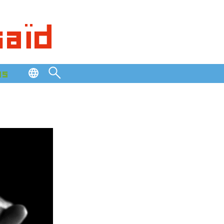
saïd
os