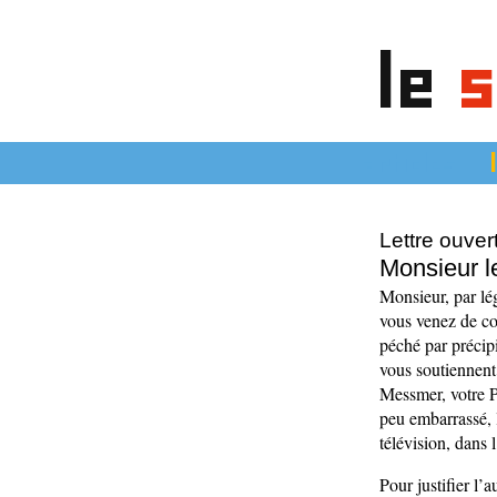
le
s
articles
Lettre ouve
Monsieur le
Monsieur, par lé
vous venez de c
péché par précipi
vous soutiennent
Messmer, votre P
peu embarrassé, l
télévision, dans
Pour justifier l’