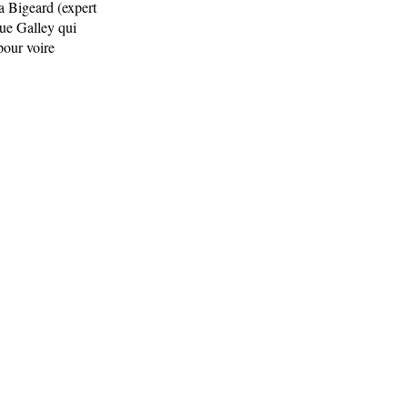
ra Bigeard (expert
gue Galley qui
pour voire