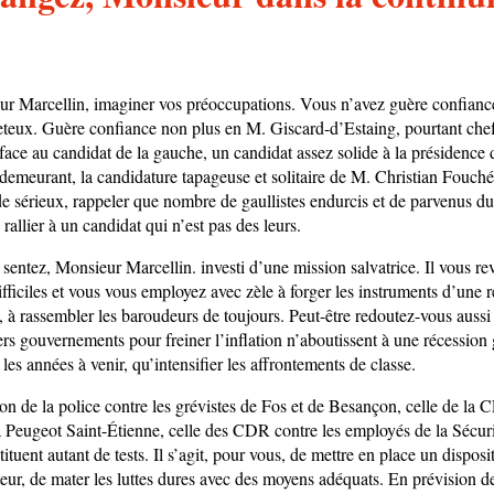
r Marcellin, imaginer vos préoccupations. Vous n’avez guère confiance
eteux. Guère confiance non plus en M. Giscard-d’Estaing, pourtant chef 
, face au candidat de la gauche, un candidat assez solide à la présidence 
emeurant, la candidature tapageuse et solitaire de M. Christian Fouché 
e sérieux, rappeler que nombre de gaullistes endurcis et de parvenus du
e rallier à un candidat qui n’est pas des leurs.
sentez, Monsieur Marcellin. investi d’une mission salvatrice. Il vous re
fficiles et vous vous employez avec zèle à forger les instruments d’une 
, à rassembler les baroudeurs de toujours. Peut-être redoutez-vous aussi 
rs gouvernements pour freiner l’inflation n’aboutissent à une récession 
 les années à venir, qu’intensifier les affrontements de classe.
ion de la police contre les grévistes de Fos et de Besançon, celle de la 
à Peugeot Saint-Étienne, celle des CDR contre les employés de la Sécuri
ituent autant de tests. Il s’agit, pour vous, de mettre en place un disposi
ur, de mater les luttes dures avec des moyens adéquats. En prévision des