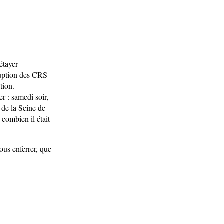
étayer
rruption des CRS
tion.
r : samedi soir,
 de la Seine de
 combien il était
ous enferrer, que