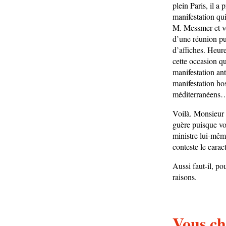
plein Paris, il a 
manifestation qui
M. Messmer et vo
d’une réunion pu
d’affiches. Heu
cette occasion q
manifestation ant
manifestation hos
méditerranéens… »
Voilà. Monsieur 
guère puisque vo
ministre lui-même
conteste le caract
Aussi faut-il, p
raisons.
Vous ch