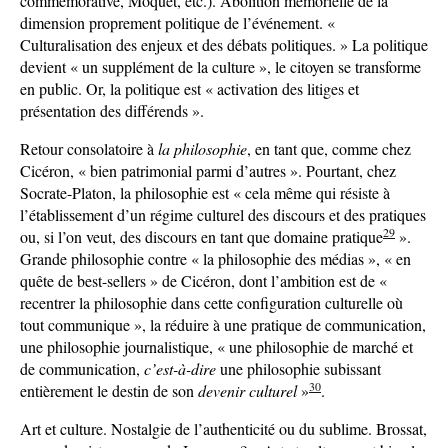
commémorative, Moquet, etc.). Abolition mémorielle de la
dimension proprement politique de l’événement. «
Culturalisation des enjeux et des débats politiques. » La politique
devient « un supplément de la culture », le citoyen se transforme
en public. Or, la politique est « activation des litiges et
présentation des différends ».
Retour consolatoire à
la philosophie
, en tant que, comme chez
Cicéron, « bien patrimonial parmi d’autres ». Pourtant, chez
Socrate-Platon, la philosophie est « cela même qui résiste à
l’établissement d’un régime culturel des discours et des pratiques
29
ou, si l’on veut, des discours en tant que domaine pratique
».
Grande philosophie contre « la philosophie des médias », « en
quête de best-sellers » de Cicéron, dont l’ambition est de «
recentrer la philosophie dans cette configuration culturelle où
tout communique », la réduire à une pratique de communication,
une philosophie journalistique, « une philosophie de marché et
de communication,
c’est-à-dire
une philosophie subissant
30
entièrement le destin de son
devenir culturel
»
.
Art et culture. Nostalgie de l’authenticité ou du sublime. Brossat,