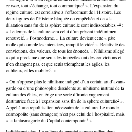
3
se vaut
, tout s’échange, tout communique
». L’expansion du
régime culturel est corrélative à l’effacement de l’Histoire. Les
deux figures de l’Histoire bloquée ou empêchée et de « la
4
dilatation sans fin de la sphère culturelle sont indissociables »
:
« Le temps de la culture sera celui d’un présent indéfiniment
renouvelé. » Postmoderne… La culture devient cette « pâte
5
molle qui comble les interstices, remplit le vide
». Relativité des
convictions, des valeurs, de tous les énoncés. « Nihilisme allégé
» qui « proclame que seuls les imbéciles ont des convictions et
n’en changent pas, et que seuls triomphent les agiles, les
6
oublieux, et les mobiles
. »
« On n’oppose plus le nihilisme indigné d’un certain art d’avant-
garde ou d’une philosophie dissidente au nihilisme institué de la
culture des élites, on érige une sorte d’ironie vaguement
7
destitutrice face à l’expansion sans fin de la sphère culturelle
».
Appel à une repolitisation nécessaire de la culture. Le monde
cosmopolite (sans étrangers) n’est pas celui de l’hospitalité, mais
8
« la fantasmagorie du Capital contemporain
».
Indifférenciation. La culture de marché comme milieu dans