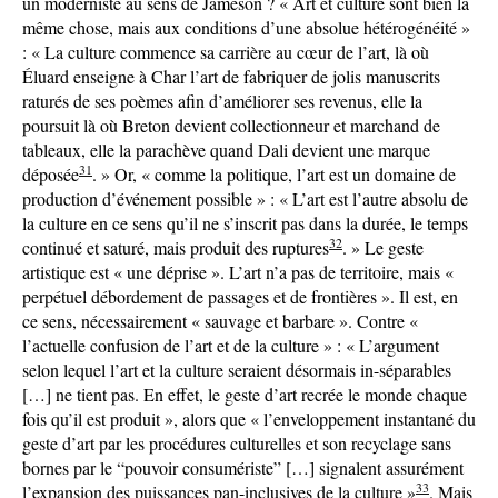
un moderniste au sens de Jameson ? « Art et culture sont bien la
même chose, mais aux conditions d’une absolue hétérogénéité »
: « La culture commence sa carrière au cœur de l’art, là où
Éluard enseigne à Char l’art de fabriquer de jolis manuscrits
raturés de ses poèmes afin d’améliorer ses revenus, elle la
poursuit là où Breton devient collectionneur et marchand de
tableaux, elle la parachève quand Dali devient une marque
31
déposée
. » Or, « comme la politique, l’art est un domaine de
production d’événement possible » : « L’art est l’autre absolu de
la culture en ce sens qu’il ne s’inscrit pas dans la durée, le temps
32
continué et saturé, mais produit des ruptures
. » Le geste
artistique est « une déprise ». L’art n’a pas de territoire, mais «
perpétuel débordement de passages et de frontières ». Il est, en
ce sens, nécessairement « sauvage et barbare ». Contre «
l’actuelle confusion de l’art et de la culture » : « L’argument
selon lequel l’art et la culture seraient désormais in-séparables
[…] ne tient pas. En effet, le geste d’art recrée le monde chaque
fois qu’il est produit », alors que « l’enveloppement instantané du
geste d’art par les procédures culturelles et son recyclage sans
bornes par le “pouvoir consumériste” […] signalent assurément
33
l’expansion des puissances pan-inclusives de la culture »
. Mais