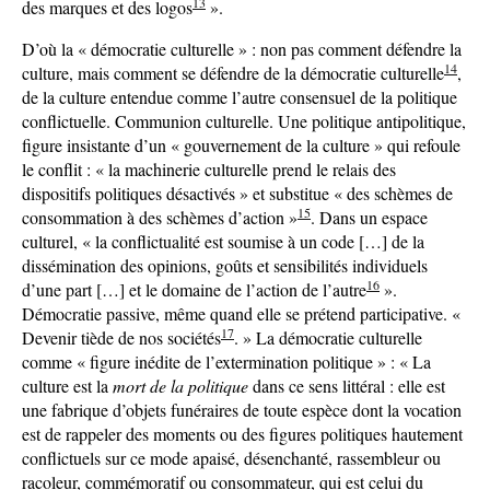
13
des marques et des logos
».
D’où la « démocratie culturelle » : non pas comment défendre la
14
culture, mais comment se défendre de la démocratie culturelle
,
de la culture entendue comme l’autre consensuel de la politique
conflictuelle. Communion culturelle. Une politique antipolitique,
figure insistante d’un « gouvernement de la culture » qui refoule
le conflit : « la machinerie culturelle prend le relais des
dispositifs politiques désactivés » et substitue « des schèmes de
15
consommation à des schèmes d’action »
. Dans un espace
culturel, « la conflictualité est soumise à un code […] de la
dissémination des opinions, goûts et sensibilités individuels
16
d’une part […] et le domaine de l’action de l’autre
».
Démocratie passive, même quand elle se prétend participative. «
17
Devenir tiède de nos sociétés
. » La démocratie culturelle
comme « figure inédite de l’extermination politique » : « La
culture est la
mort de la politique
dans ce sens littéral : elle est
une fabrique d’objets funéraires de toute espèce dont la vocation
est de rappeler des moments ou des figures politiques hautement
conflictuels sur ce mode apaisé, désenchanté, rassembleur ou
racoleur, commémoratif ou consommateur, qui est celui du