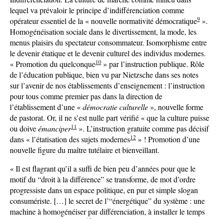
lequel va prévaloir le principe d’indifférenciation comme
9
opérateur essentiel de la « nouvelle normativité démocratique
».
Homogénéisation sociale dans le divertissement, la mode, les
menus plaisirs du spectateur consommateur. Isomorphisme entre
le devenir étatique et le devenir culturel des individus modernes.
10
« Promotion du quelconque
» par l’instruction publique. Rôle
de l’éducation publique, bien vu par Nietzsche dans ses notes
sur l’avenir de nos établissements d’enseignement : l’instruction
pour tous comme premier pas dans la direction de
l’établissement d’une «
démocratie culturelle
», nouvelle forme
de pastorat. Or, il ne s’est nulle part vérifié « que la culture puisse
11
ou doive
émanciper
». L’instruction gratuite comme pas décisif
12
dans « l’étatisation des sujets modernes
» ! Promotion d’une
nouvelle figure du maître tutélaire et bienveillant.
« Il est flagrant qu’il a suffi de bien peu d’années pour que le
motif du “droit à la différence” se transforme, de mot d’ordre
progressiste dans un espace politique, en pur et simple slogan
consumériste. […] le secret de l’“énergétique” du système : une
machine à homogénéiser par différenciation, à installer le temps