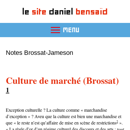
le
site
daniel
bensaïd
MENU
Notes Brossat-Jameson
Culture de marché (Brossat)
1
Exception culturelle ? La culture comme « marchandise
d’exception » ? Aveu que la culture est bien une marchandise et
2
que « le reste n’est qu’affaire de mise en scène de restrictions
».
« La règle d’or d’un régime culturel des discours et des arts :
tout