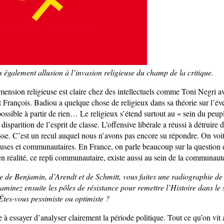
s également allusion à l’invasion religieuse du champ de la critique.
mension religieuse est claire chez des intellectuels comme Toni Negri a
nt François. Badiou a quelque chose de religieux dans sa théorie sur l’é
possible à partir de rien… Le religieux s’étend surtout au « sein du pe
a disparition de l’esprit de classe. L’offensive libérale a réussi à détruir
asse. C’est un recul auquel nous n’avons pas encore su répondre. On voit
gieuses et communautaires. En France, on parle beaucoup sur la question 
n réalité, ce repli communautaire, existe aussi au sein de la communauté
e de Benjamin, d’Arendt et de Schmitt, vous faites une radiographie de
aminez ensuite les pôles de résistance pour remettre l’Histoire dans le 
Êtes-vous pessimiste ou optimiste ?
 à essayer d’analyser clairement la période politique. Tout ce qu’on vit 