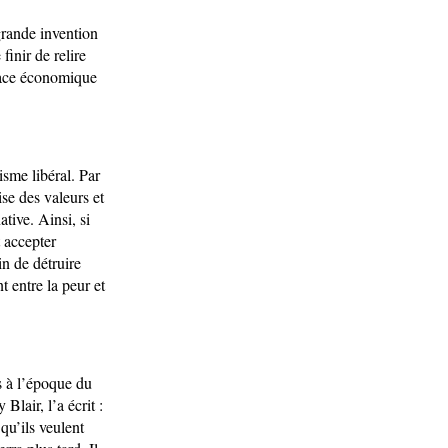
 grande invention
inir de relire
space économique
isme libéral. Par
ise des valeurs et
tive. Ainsi, si
t accepter
in de détruire
t entre la peur et
s à l’époque du
Blair, l’a écrit :
 qu’ils veulent