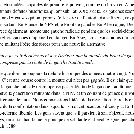
s reformulées, capables de prendre le pouvoir, comme on l’a vu en Amér
t aux défaites historiques qu’ont subi, au XXe siècle, les gauches sclér
une des causes qui ont permis l’offensive de l’autoritarisme libéral, ce q
important. En France, le NPA et le Front de gauche. En Allemagne, Di
rèce également, monte une gauche radicale pendant que les social-démoc
 et les gauches d’appareil en danger. En Asie, nous avons moins d’info
 militant libère des forces pour une nouvelle alternative.
on a pu voir dernièrement aux élections que la montée du Front de ga
compense pas la chute de la gauche traditionnelle.
e que domine toujours la défaite historique des années quatre-vingt. 
. C’est une course contre la montre qui n’est pas gagnée. Il est clair q
 la gauche radicale ne compense pas le déclin de la gauche traditionnell
ouvelle génération militante dans le NPA et un courant de jeunes qui voi
férente de nous. Nous connaissions l’idéal de la révolution. Eux, ils on
cte de la confrontation dans laquelle ils mettent beaucoup d’énergie. En
e-réforme libérale. Les gens savent que, s’il parvient à son objectif, nou
s, on aura abandonné le principe de solidarité et d’égalité. Quelque ch
uis 1789.