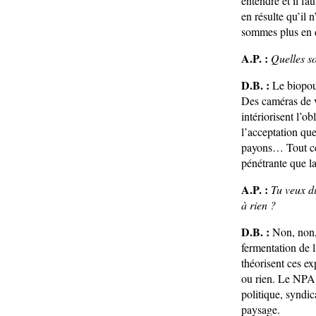
entendre et il fa
en résulte qu’il 
sommes plus en 
A.P. :
Quelles so
D.B. :
Le biopouv
Des caméras de vi
intériorisent l’o
l’acceptation qu
payons… Tout cel
pénétrante que la
A.P. :
Tu veux di
à rien ?
D.B. :
Non, non, 
fermentation de l
théorisent ces ex
ou rien. Le NPA n
politique, syndi
paysage.