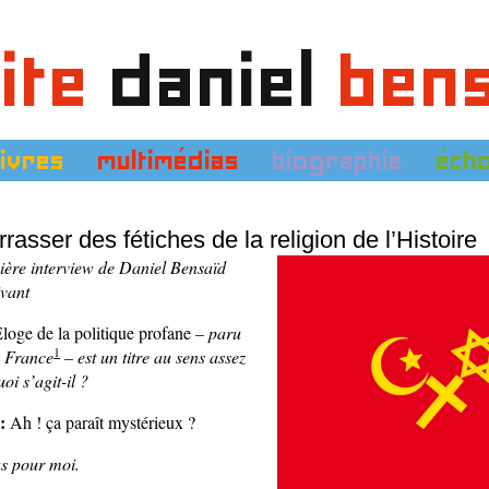
ite
daniel
ben
livres
multimédias
biographie
éch
asser des fétiches de la religion de l’Histoire
nière interview de Daniel Bensaïd
ivant
loge de la politique profane
– paru
1
n France
– est un titre au sens assez
oi s’agit-il ?
:
Ah ! ça paraît mystérieux ?
as pour moi.