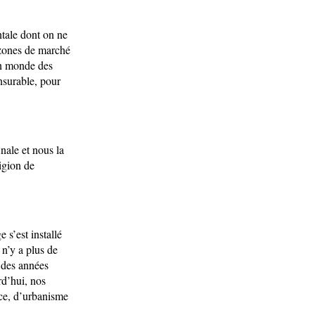
tale dont on ne
s zones de marché
 un monde des
nsurable, pour
inale et nous la
igion de
 s’est installé
 n’y a plus de
e des années
rd’hui, nos
nce, d’urbanisme