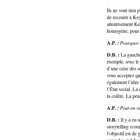
Ils ne vont rien 
de recourir à Key
attentivement Key
homogène, pour q
A.P. :
Pourquoi 
D.B. :
La gauche 
exemple, avec le 
d’une crise des s
vous acceptez que
également l’idée 
l’État social. La
la colère. La peu
A.P. :
Peut-on re
D.B. :
Il y a eu 
storytelling (com
l’objectif est de 