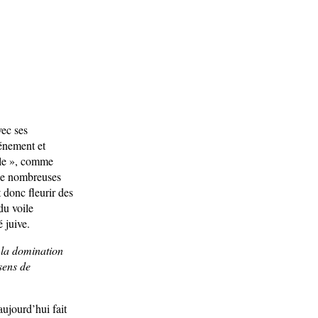
vec ses
vénement et
uple », comme
e de nombreuses
 donc fleurir des
du voile
 juive.
 la domination
sens de
aujourd’hui fait