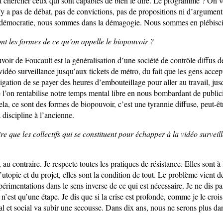
ut chercher ceux qui sont capables de bien le dire. Le programme ? On ver
n’y a pas de débat, pas de convictions, pas de propositions ni d’argumen
démocratie, nous sommes dans la démagogie. Nous sommes en plébisci
nt les formes de ce qu’on appelle le biopouvoir ?
oir de Foucault est la généralisation d’une société de contrôle diffus d
déo surveillance jusqu’aux tickets de métro, du fait que les gens accept
bligation de se payer des heures d’embouteillage pour aller au travail, jus
e l’on rentabilise notre temps mental libre en nous bombardant de public
a, ce sont des formes de biopouvoir, c’est une tyrannie diffuse, peut-êt
 discipline à l’ancienne.
re que les collectifs qui se constituent pour échapper à la vidéo surveil
au contraire. Je respecte toutes les pratiques de résistance. Elles sont à 
’utopie et du projet, elles sont la condition de tout. Le problème vient d
périmentations dans le sens inverse de ce qui est nécessaire. Je ne dis pa
’est qu’une étape. Je dis que si la crise est profonde, comme je le crois
cal et social va subir une secousse. Dans dix ans, nous ne serons plus d