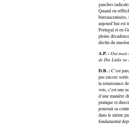
gauches radicale
Quand on réfléchi
bureaucratisées, 
aujourd’hui est 
Portugal et en G
pleine décadence
déclin du maoïsme
A.P. :
Oui mais 
de Die Linke ne 
D.B. :
C’est parc
pas encore sortis
la renaissance de
vois, c’est une n
d’une manière dif
pratique et dire
poursuit sa contr
dans le même pay
fondamental dep