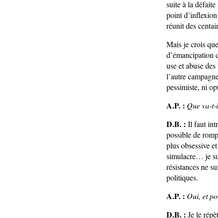
suite à la défait
point d’inflexion
réunit des centai
Mais je crois qu
d’émancipation qu
use et abuse des 
l’autre campagne
pessimiste, ni opt
A.P. :
Que va-t-i
D.B. :
Il faut in
possible de romp
plus obsessive et
simulacre… je su
résistances ne suf
politiques.
A.P. :
Oui, et po
D.B. :
Je le répè