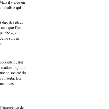
Mais il y a eu un
ondialiste qui
-dire des idées
 cela que l’on
 gauche », «
Je ne suis ni
e.
oixante : est-il
mmation toujours
rtie en société du
 en sortir. Les
urs forces
t l’émergence de