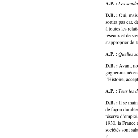
A.P. :
Les sonda
D.B. :
Oui, mais 
sortira pas car, 
à toutes les rela
réseaux et de sav
s’approprier de la
A.P. :
Quelles so
D.B. :
Avant, nous
gagnerons nécessa
l’Histoire, accep
A.P. :
Tous les 
D.B. :
Il se main
de façon durable.
réserve d’emplois
1930, la France a
sociétés sont sa
?