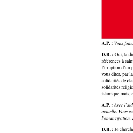
A.P. :
Vous faite
D.B. :
Oui, la di
références à sai
l’irruption d’un 
vous dites, par l
solidarités de cl
solidarités reli
islamique mais, e
A.P. :
Avec l’aid
actuelle. Vous ex
l’émancipation. 
D.B. :
Je cherche