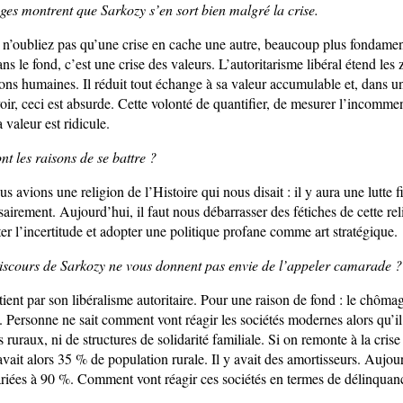
ges montrent que Sarkozy s’en sort bien malgré la crise.
n’oubliez pas qu’une crise en cache une autre, beaucoup plus fondamen
dans le fond, c’est une crise des valeurs. L’autoritarisme libéral étend le
tions humaines. Il réduit tout échange à sa valeur accumulable et, dans
oir, ceci est absurde. Cette volonté de quantifier, de mesurer l’incomme
 valeur est ridicule.
nt les raisons de se battre ?
 avions une religion de l’Histoire qui nous disait : il y aura une lutte f
irement. Aujourd’hui, il faut nous débarrasser des fétiches de cette rel
ter l’incertitude et adopter une politique profane comme art stratégique.
discours de Sarkozy ne vous donnent pas envie de l’appeler camarade ?
tient par son libéralisme autoritaire. Pour une raison de fond : le chômage
 Personne ne sait comment vont réagir les sociétés modernes alors qu’il
 ruraux, ni de structures de solidarité familiale. Si on remonte à la cris
vait alors 35 % de population rurale. Il y avait des amortisseurs. Aujou
lariées à 90 %. Comment vont réagir ces sociétés en termes de délinqua