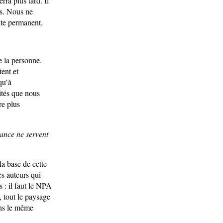
ra plus tard. Il
ts. Nous ne
te permanent.
e la personne.
ent et
qu’à
ités que nous
re plus
lance ne servent
la base de cette
es auteurs qui
s : il faut le NPA
, tout le paysage
ans le même