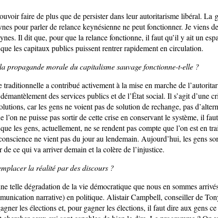
pouvoir faire de plus que de persister dans leur autoritarisme libéral. La
nes pour parler de relance keynésienne ne peut fonctionner. Je viens de f
nes. Il dit que, pour que la relance fonctionne, il faut qu’il y ait un e
ue les capitaux publics puissent rentrer rapidement en circulation.
la propagande morale du capitalisme sauvage fonctionne-t-elle ?
traditionnelle a contribué activement à la mise en marche de l’autoritar
démantèlement des services publics et de l’État social. Il s’agit d’une cr
olutions, car les gens ne voient pas de solution de rechange, pas d’alterna
 l’on ne puisse pas sortir de cette crise en conservant le système, il fau
que les gens, actuellement, ne se rendent pas compte que l’on est en tra
 conscience ne vient pas du jour au lendemain. Aujourd’hui, les gens son
r de ce qui va arriver demain et la colère de l’injustice.
mplacer la réalité par des discours ?
une telle dégradation de la vie démocratique que nous en sommes arrivé
munication narrative) en politique. Alistair Campbell, conseiller de Tony 
gagner les élections et, pour gagner les élections, il faut dire aux gens ce