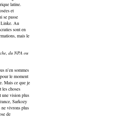
ique latine.
osées et
ui se passe
e Linke. Au
raties sont en
rmations, mais le
uche, du NPA ou
Nous n’en sommes
ue pour le moment
e. Mais ce que je
t les choses
t une vision plus
 France, Sarkozy
s ne vivrons plus
ose de