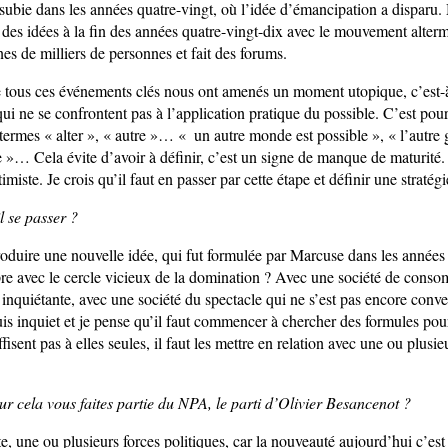
e subie dans les années quatre-vingt, où l’idée d’émancipation a disparu. 
 des idées à la fin des années quatre-vingt-dix avec le mouvement alterm
nes de milliers de personnes et fait des forums.
e tous ces événements clés nous ont amenés un moment utopique, c’est-à
i ne se confrontent pas à l’application pratique du possible. C’est pour
termes « alter », « autre »… « un autre monde est possible », « l’autre
 »… Cela évite d’avoir à définir, c’est un signe de manque de maturité. 
imiste. Je crois qu’il faut en passer par cette étape et définir une stratégi
l se passer ?
troduire une nouvelle idée, qui fut formulée par Marcuse dans les années s
re avec le cercle vicieux de la domination ? Avec une société de conso
 inquiétante, avec une société du spectacle qui ne s’est pas encore conve
is inquiet et je pense qu’il faut commencer à chercher des formules pour
fisent pas à elles seules, il faut les mettre en relation avec une ou plusie
ur cela vous faites partie du NPA, le parti d’Olivier Besancenot ?
te, une ou plusieurs forces politiques, car la nouveauté aujourd’hui c’es