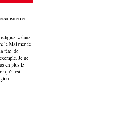
 mécanisme de
 religiosité dans
tre le Mal menée
n tête, de
 exemple. Je ne
us en plus le
e qu’il est
igion.