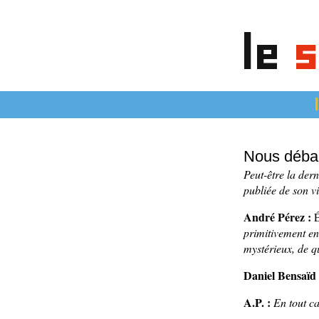
le
s
articles
Nous débarr
Peut-être la der
publiée de son v
André Pérez :
É
primitivement e
mystérieux, de qu
Daniel Bensaïd 
A.P. :
En tout c