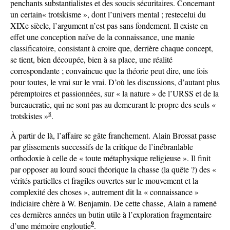
penchants substantialistes et des soucis sécuritaires. Concernant
un certain« trotskisme », dont l’univers mental ; restecelui du
XIXe siècle, l’argument n’est pas sans fondement. Il existe en
effet une conception naïve de la connaissance, une manie
classificatoire, consistant à croire que, derrière chaque concept,
se tient, bien découpée, bien à sa place, une réalité
correspondante ; convaincue que la théorie peut dire, une fois
pour toutes, le vrai sur le vrai. D’où les discussions, d’autant plus
péremptoires et passionnées, sur « la nature » de l’URSS et de la
bureaucratie, qui ne sont pas au demeurant le propre des seuls «
8
trotskistes »
.
À partir de là, l’affaire se gâte franchement. Alain Brossat passe
par glissements successifs de la critique de l’inébranlable
orthodoxie à celle de « toute métaphysique religieuse ». Il finit
par opposer au lourd souci théorique la chasse (la quête ?) des «
vérités partielles et fragiles ouvertes sur le mouvement et la
complexité des choses », autrement dit la « connaissance »
indiciaire chère à W. Benjamin. De cette chasse, Alain a ramené
ces dernières années un butin utile à l’exploration fragmentaire
9
d’une mémoire engloutie
.