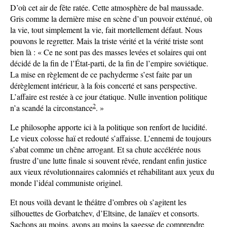
D’où cet air de fête ratée. Cette atmosphère de bal maussade.
Gris comme la dernière mise en scène d’un pouvoir exténué, où
la vie, tout simplement la vie, fait mortellement défaut. Nous
pouvons le regretter. Mais la triste vérité et la vérité triste sont
bien là : « Ce ne sont pas des masses levées et solaires qui ont
décidé de la fin de l’État-parti, de la fin de l’empire soviétique.
La mise en règlement de ce pachyderme s’est faite par un
dérèglement intérieur, à la fois concerté et sans perspective.
L’affaire est restée à ce jour étatique. Nulle invention politique
2
n’a scandé la circonstance
. »
Le philosophe apporte ici à la politique son renfort de lucidité.
Le vieux colosse haï et redouté s’affaisse. L’ennemi de toujours
s’abat comme un chêne arrogant. Et sa chute accélérée nous
frustre d’une lutte finale si souvent rêvée, rendant enfin justice
aux vieux révolutionnaires calomniés et réhabilitant aux yeux du
monde l’idéal communiste originel.
Et nous voilà devant le théâtre d’ombres où s’agitent les
silhouettes de Gorbatchev, d’Eltsine, de lanaïev et consorts.
Sachons au moins, ayons au moins la sagesse de comprendre