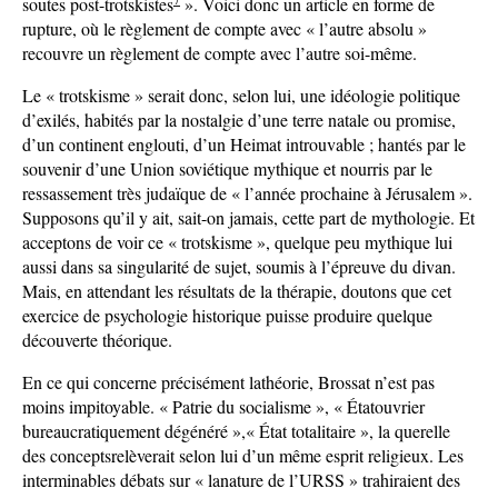
soutes post-trotskistes
». Voici donc un article en forme de
rupture, où le règlement de compte avec « l’autre absolu »
recouvre un règlement de compte avec l’autre soi-même.
Le « trotskisme » serait donc, selon lui, une idéologie politique
d’exilés, habités par la nostalgie d’une terre natale ou promise,
d’un continent englouti, d’un Heimat introuvable ; hantés par le
souvenir d’une Union soviétique mythique et nourris par le
ressassement très judaïque de « l’année prochaine à Jérusalem ».
Supposons qu’il y ait, sait-on jamais, cette part de mythologie. Et
acceptons de voir ce « trotskisme », quelque peu mythique lui
aussi dans sa singularité de sujet, soumis à l’épreuve du divan.
Mais, en attendant les résultats de la thérapie, doutons que cet
exercice de psychologie historique puisse produire quelque
découverte théorique.
En ce qui concerne précisément lathéorie, Brossat n’est pas
moins impitoyable. « Patrie du socialisme », « Étatouvrier
bureaucratiquement dégénéré »,« État totalitaire », la querelle
des conceptsrelèverait selon lui d’un même esprit religieux. Les
interminables débats sur « lanature de l’URSS » trahiraient des