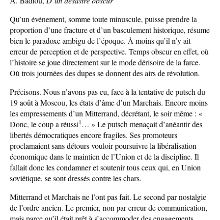
A. Badiou,
D’un désastre obscur
Qu’un événement, somme toute minuscule, puisse prendre la
proportion d’une fracture et d’un basculement historique, résume
bien le paradoxe ambigu de l’époque. À moins qu’il n’y ait
erreur de perception et de perspective. Temps obscur en effet, où
l’histoire se joue directement sur le mode dérisoire de la farce.
Où trois journées des dupes se donnent des airs de révolution.
Précisons. Nous n’avons pas eu, face à la tentative de putsch du
19 août à Moscou, les états d’âme d’un Marchais. Encore moins
les empressements d’un Mitterrand, décrétant, le soir même : «
1
Donc, le coup a réussi
… » Le putsch menaçait d’anéantir des
libertés démocratiques encore fragiles. Ses promoteurs
proclamaient sans détours vouloir poursuivre la libéralisation
économique dans le maintien de l’Union et de la discipline. Il
fallait donc les condamner et soutenir tous ceux qui, en Union
soviétique, se sont dressés contre les chars.
Mitterrand et Marchais ne l’ont pas fait. Le second par nostalgie
de l’ordre ancien. Le premier, non par erreur de communication,
mais parce qu’il était prêt à s’accommoder des engagements