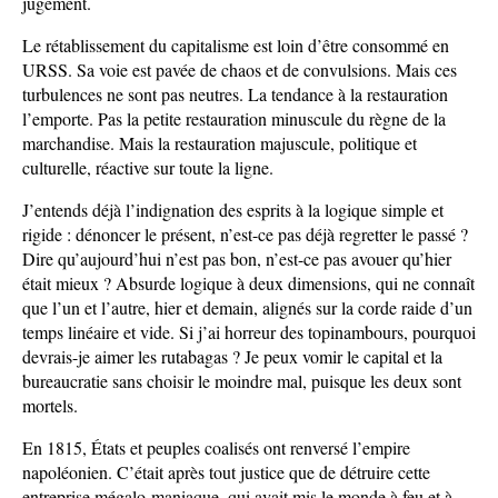
jugement.
Le rétablissement du capitalisme est loin d’être consommé en
URSS. Sa voie est pavée de chaos et de convulsions. Mais ces
turbulences ne sont pas neutres. La tendance à la restauration
l’emporte. Pas la petite restauration minuscule du règne de la
marchandise. Mais la restauration majuscule, politique et
culturelle, réactive sur toute la ligne.
J’entends déjà l’indignation des esprits à la logique simple et
rigide : dénoncer le présent, n’est-ce pas déjà regretter le passé ?
Dire qu’aujourd’hui n’est pas bon, n’est-ce pas avouer qu’hier
était mieux ? Absurde logique à deux dimensions, qui ne connaît
que l’un et l’autre, hier et demain, alignés sur la corde raide d’un
temps linéaire et vide. Si j’ai horreur des topinambours, pourquoi
devrais-je aimer les rutabagas ? Je peux vomir le capital et la
bureaucratie sans choisir le moindre mal, puisque les deux sont
mortels.
En 1815, États et peuples coalisés ont renversé l’empire
napoléonien. C’était après tout justice que de détruire cette
entreprise mégalo-maniaque, qui avait mis le monde à feu et à