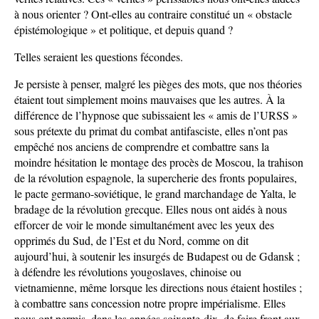
à nous orienter ? Ont-elles au contraire constitué un « obstacle
épistémologique » et politique, et depuis quand ?
Telles seraient les questions fécondes.
Je persiste à penser, malgré les pièges des mots, que nos théories
étaient tout simplement moins mauvaises que les autres. À la
différence de l’hypnose que subissaient les « amis de l’URSS »
sous prétexte du primat du combat antifasciste, elles n’ont pas
empêché nos anciens de comprendre et combattre sans la
moindre hésitation le montage des procès de Moscou, la trahison
de la révolution espagnole, la supercherie des fronts populaires,
le pacte germano-soviétique, le grand marchandage de Yalta, le
bradage de la révolution grecque. Elles nous ont aidés à nous
efforcer de voir le monde simultanément avec les yeux des
opprimés du Sud, de l’Est et du Nord, comme on dit
aujourd’hui, à soutenir les insurgés de Budapest ou de Gdansk ;
à défendre les révolutions yougoslaves, chinoise ou
vietnamienne, même lorsque les directions nous étaient hostiles ;
à combattre sans concession notre propre impérialisme. Elles
nous ont permis, dans les années soixante-dix, de faire front aux