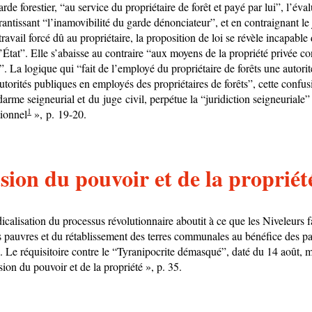
rde forestier, “au service du propriétaire de forêt et payé par lui”, l’éva
ntissant “l’inamovibilité du garde dénonciateur”, et en contraignant le 
avail forcé dû au propriétaire, la proposition de loi se révèle incapable 
’État”. Elle s’abaisse au contraire “aux moyens de la propriété privée con
t”. La logique qui “fait de l’employé du propriétaire de forêts une autori
utorités publiques en employés des propriétaires de forêts”, cette confus
arme seigneurial et du juge civil, perpétue la “juridiction seigneuriale”
1
tionnel
», p. 19-20.
usion du pouvoir et de la propriét
icalisation du processus révolutionnaire aboutit à ce que les Niveleurs f
es pauvres et du rétablissement des terres communales au bénéfice des p
e. Le réquisitoire contre le “Tyranipocrite démasqué”, daté du 14 août, 
sion du pouvoir et de la propriété », p. 35.