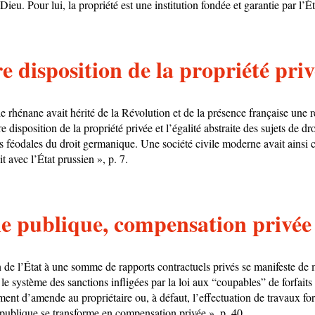
Dieu. Pour lui, la propriété est une institution fondée et garantie par l’Ét
e disposition de la propriété pri
le rhénane avait hérité de la Révolution et de la présence française une 
re disposition de la propriété privée et l’égalité abstraite des sujets de dr
ons féodales du droit germanique. Une société civile moderne avait ains
t avec l’État prussien », p. 7.
ne publique, compensation privée
n de l’État à une somme de rapports contractuels privés se manifeste de 
e système des sanctions infligées par la loi aux “coupables” de forfaits 
ent d’amende au propriétaire ou, à défaut, l’effectuation de travaux fo
 publique se transforme en compensation privée », p. 40.