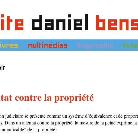
ite
daniel
ben
livres
multimédias
biographie
éch
ir
tat contre la propriété
ion judiciaire se présente comme un système d’équivalence et de proport
nes. Dans un attentat contre la propriété, la mesure de la peine exprime l
communicable” de la propriété.