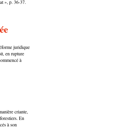
at », p. 36-37.
vée
réforme juridique
oit, en rupture
i commencé à
manière criante,
forestiers. En
rcés à son