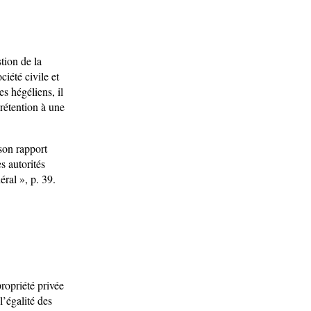
stion de la
ciété civile et
s hégéliens, il
prétention à une
son rapport
s autorités
éral », p. 39.
ropriété privée
l’égalité des