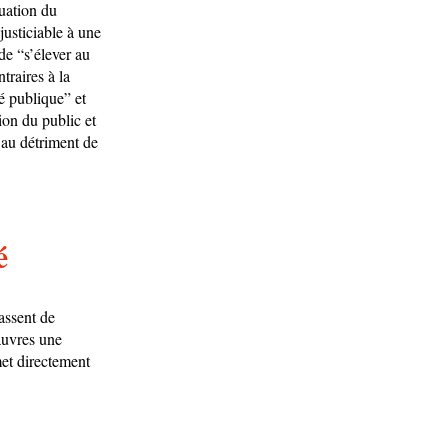
luation du
justiciable à une
de “s’élever au
traires à la
té publique” et
ion du public et
 au détriment de
é
assent de
auvres une
met directement