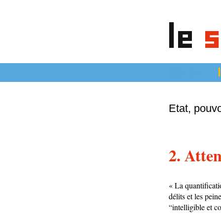
le
s
articles
Etat, pouvo
2. Atten
« La quantificat
délits et les pei
“intelligible et 