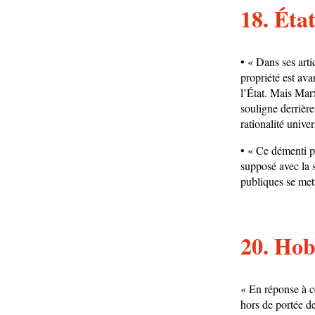
18. État
• « Dans ses arti
propriété est ava
l’État. Mais Marx
souligne derrière
rationalité univer
• « Ce démenti pr
supposé avec la s
publiques se mette
20. Hobb
« En réponse à ce
hors de portée de