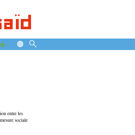
saïd
os
ion entre les
a mesure sociale