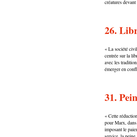
créatures devant 
26. Libr
« La société civi
centrée sur la lib
avec les traditi
émerger en confli
31. Pei
« Cette réductio
pour Marx, dans l
imposant le paiem
service, la peine