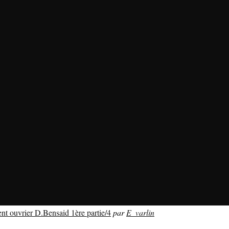
nt ouvrier D.Bensaid 1ère partie/4
par
E_varlin