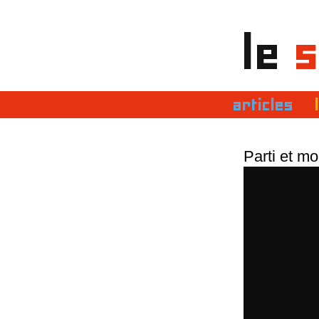
le
s
articles
Parti et m