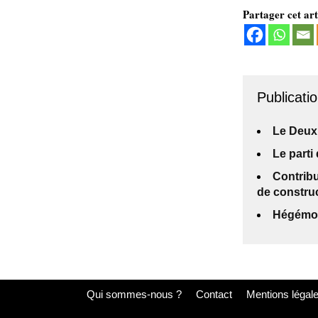
Partager cet art
Publicatio
Le Deux
Le parti
Contribu
de construc
Hégémoni
Qui sommes-nous ?
Contact
Mentions légal