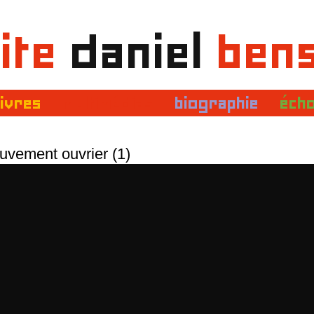
ite
daniel
ben
livres
multimédias
biographie
éch
ouvement ouvrier (1)