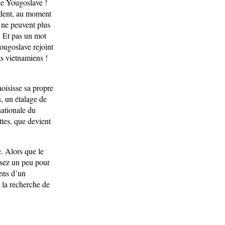
le Yougoslave !
tudent, au moment
e ne peuvent plus
 ! Et pas un mot
yougoslave rejoint
ts vietnamiens !
oisisse sa propre
, un étalage de
nationale du
ttes, que devient
. Alors que le
misez un peu pour
sens d’un
 la recherche de