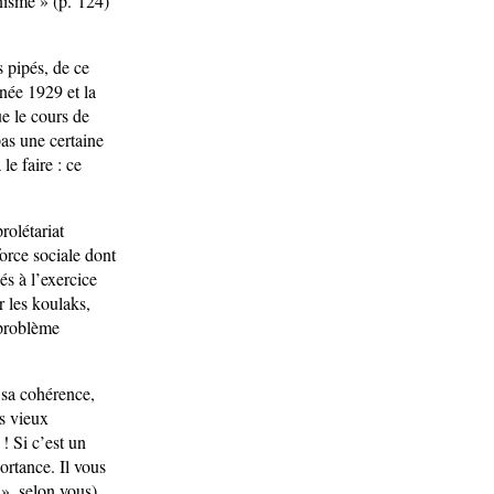
nisme » (p. 124)
 pipés, de ce
nnée 1929 et la
e le cours de
pas une certaine
le faire : ce
rolétariat
force sociale dont
és à l’exercice
r les koulaks,
 problème
 sa cohérence,
es vieux
! Si c’est un
ortance. Il vous
 », selon vous)