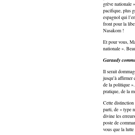
grève nationale »
pacifique, plus g
espagnol qui l’em
front pour la li
Nasakom !
Et pour vous, Mai
nationale ». Bea
Garaudy commu
Il serait dommage
jusqu’à affirmer 
de la politique »
pratique, de la m
Cette distinction
parti, de « type 
divine les erreur
poste de command
vous que la lutte