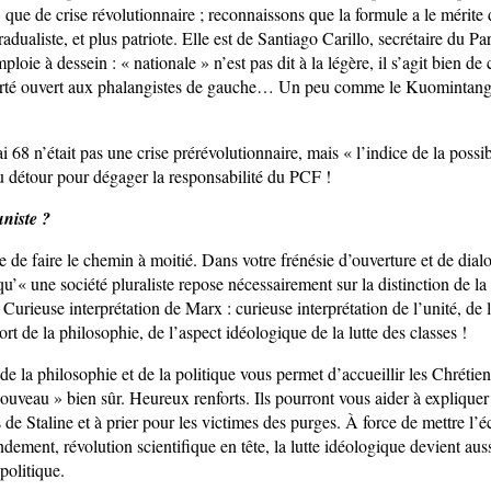
 que de crise révolutionnaire ; reconnaissons que la formule a le mérite 
radualiste, et plus patriote. Elle est de Santiago Carillo, secrétaire du P
ploie à dessein : « nationale » n’est pas dit à la légère, il s’agit bien de
berté ouvert aux phalangistes de gauche… Un peu comme le Kuomintang 
 68 n’était pas une crise prérévolutionnaire, mais « l’indice de la possib
u détour pour dégager la responsabilité du PCF !
niste ?
 de faire le chemin à moitié. Dans votre frénésie d’ouverture et de dial
qu’« une société pluraliste repose nécessairement sur la distinction de la
. Curieuse interprétation de Marx : curieuse interprétation de l’unité, de l
ort de la philosophie, de l’aspect idéologique de la lutte des classes !
 de la philosophie et de la politique vous permet d’accueillir les Chrétien
nouveau » bien sûr. Heureux renforts. Ils pourront vous aider à expliquer
s de Staline et à prier pour les victimes des purges. À force de mettre l
ement, révolution scientifique en tête, la lutte idéologique devient aus
 politique.