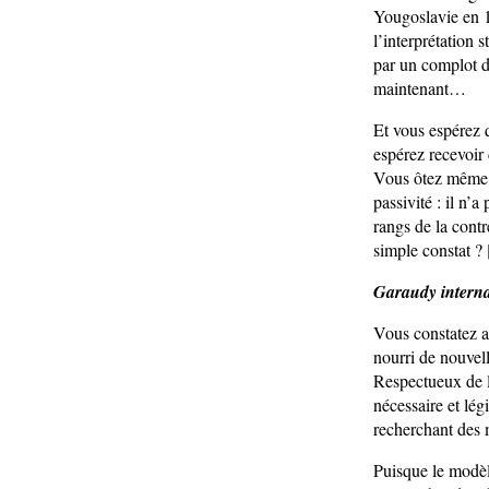
Yougoslavie en 1
l’interprétation
par un complot d
maintenant…
Et vous espérez q
espérez recevoir 
Vous ôtez même to
passivité : il n’a
rangs de la contr
simple constat ? 
Garaudy interna
Vous constatez au
nourri de nouvel
Respectueux de l’
nécessaire et lég
recherchant des 
Puisque le modèle