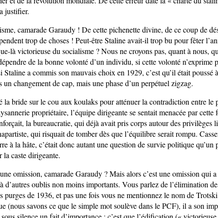
 et de la révolution mondiale. De cette erreur date la « charte du stali
 justifier.
isme, camarade Garaudy ! De cette pichenette divine, de ce coup de dés
pendent trop de choses ! Peut-être Staline avait-il trop bu pour fêter l’a
que-là victorieuse du socialisme ? Nous ne croyons pas, quant à nous, qu
 dépendre de la bonne volonté d’un individu, si cette volonté n’exprime 
si Staline a commis son mauvais choix en 1929, c’est qu’il était poussé à 
as un changement de cap, mais une phase d’un perpétuel zigzag.
é la bride sur le cou aux koulaks pour atténuer la contradiction entre le p
paysannerie propriétaire, l’équipe dirigeante se sentait menacée par cette 
nforçait, la bureaucratie, qui déjà avait pris corps autour des privilèges li
partiste, qui risquait de tomber dès que l’équilibre serait rompu. Casse
terre à la hâte, c’était donc autant une question de survie politique qu’un
la caste dirigeante.
e une omission, camarade Garaudy ? Mais alors c’est une omission qui a
te à d’autres oublis non moins importants. Vous parlez de l’élimination d
s purges de 1936, et pas une fois vous ne mentionnez le nom de Trotski 
ue (nous savons ce que le simple mot soulève dans le PCF), il a son imp
sous silence un fait d’importance : c’est que l’édification (« victorieuse