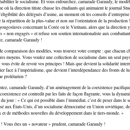
éhabiliter le socialisme. Et vous enfourchez, camarade Garaudy, le modè
ù la direction titiste chasse les étudiants qui animaient le journal S
 l’éligibilité des délégués d’usine, au moment où les conseils d’entrepris
r la répartition de la plus-value et non sur l’orientation de la production
 yougoslaves concernant la Corée ou le Vietnam, alors que la direction 
s « non engagés » et refuse son soutien internationaliste aux combattan
ce, camarade Garaudy !
u de comparaison des modèles, vous trouvez votre compte : que chacun ch
pres moyens. Vous voulez une collection de socialisme dans un seul pays
vous évite de revoir vos principes ! Mais que devient la solidarité inter
r face à l’impérialisme, que devient l’interdépendance des fronts de lu
me prolétarien ?
tez, camarade Garaudy, d’un aménagement de la coexistence pacifique
 coexistence est contredit par les faits de façon flagrante, vous la dyna
 du jour : « Ce qui est possible dans l’immédiat, c’est de peser dans le 
lisé aux États-Unis, d’un socialisme démocratisé en Union soviétique, de
x et de méthodes nouvelles du développement dans le tiers-monde. »
! Vous êtes un « novateur » prudent, camarade Garaudy !