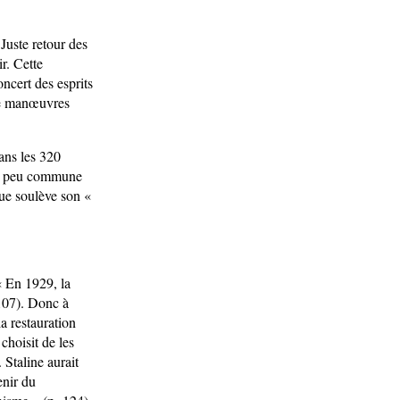
Juste retour des
r. Cette
ncert des esprits
de manœuvres
dans les 320
e » peu commune
que soulève son «
« En 1929, la
 107). Donc à
la restauration
 choisit de les
 Staline aurait
enir du