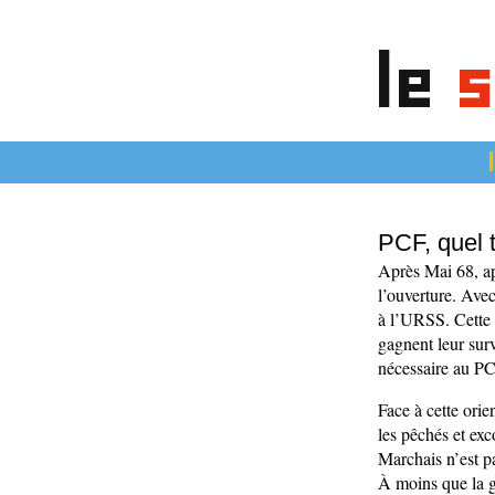
le
s
articles
PCF, quel 
Après Mai 68, ap
l’ouverture. Avec
à l’URSS. Cette f
gagnent leur surv
nécessaire au PC
Face à cette orie
les pêchés et ex
Marchais n’est pa
À moins que la gr