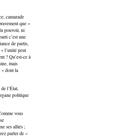
ace, camarade
 bravement que «
du pouvoir, ni
arti c’est une
iance de partis,
« l’unité peut
nt ? Qu’est-ce à
nine, mais
 « dont la
de l’État,
rgane politique
. Comme vous
ise
e ses alliés ;
rez parler de «