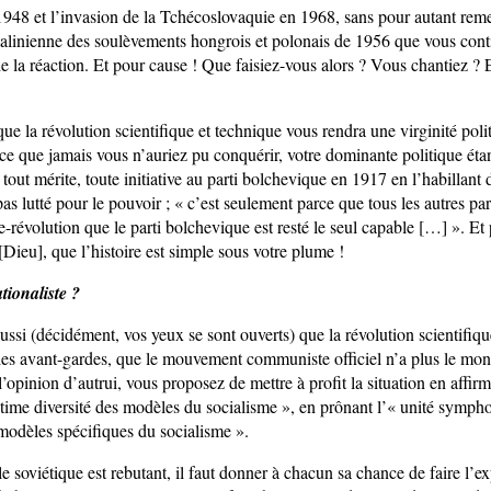
948 et l’invasion de la Tchécoslovaquie en 1968, sans pour autant reme
 stalinienne des soulèvements hongrois et polonais de 1956 que vous cont
e la réaction. Et pour cause ! Que faisiez-vous alors ? Vous chantiez ? 
ue la révolution scientifique et technique vous rendra une virginité poli
ce que jamais vous n’auriez pu conquérir, votre dominante politique étant
ut mérite, toute initiative au parti bolchevique en 1917 en l’habillant 
 pas lutté pour le pouvoir ; « c’est seulement parce que tous les autres part
e-révolution que le parti bolchevique est resté le seul capable […] ». Et
[Dieu], que l’histoire est simple sous votre plume !
tionaliste ?
ssi (décidément, vos yeux se sont ouverts) que la révolution scientifiqu
les avant-gardes, que le mouvement communiste officiel n’a plus le mono
opinion d’autrui, vous proposez de mettre à profit la situation en affirm
itime diversité des modèles du socialisme », en prônant l’« unité symph
modèles spécifiques du socialisme ».
 soviétique est rebutant, il faut donner à chacun sa chance de faire l’e