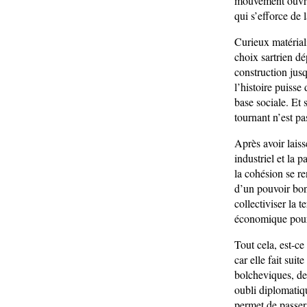
mouvement ouvrier
qui s’efforce de la
Curieux matérial
choix sartrien dé
construction jus
l’histoire puisse
base sociale. Et 
tournant n’est p
Après avoir laiss
industriel et la 
la cohésion se re
d’un pouvoir bona
collectiviser la 
économique pour 
Tout cela, est-c
car elle fait sui
bolcheviques, de
oubli diplomatiq
permet de passer 