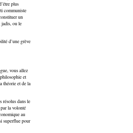
d’être plus
arti communiste
 constituer un
jadis, ou le
ilité d’une grève
ogue, vous allez
 philosophie et
a théorie et de la
s résolus dans le
 par la volonté
’économique au
si superflue pour