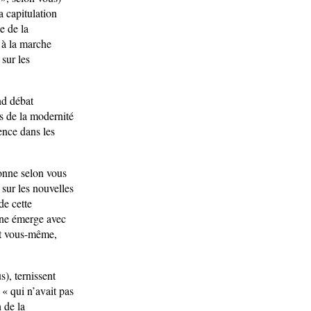
a capitulation
e de la
 à la marche
sur les
nd débat
s de la modernité
ence dans les
sonne selon vous
 sur les nouvelles
de cette
aine émerge avec
 et vous-même,
), ternissent
 « qui n’avait pas
 de la