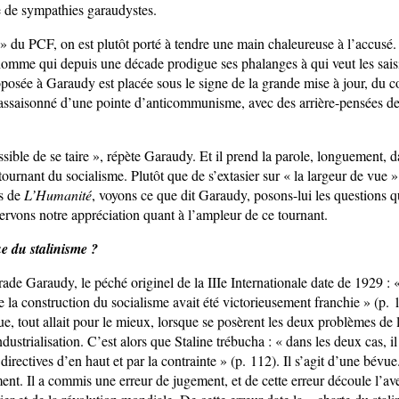
 de sympathies garaudystes.
 » du PCF, on est plutôt porté à tendre une main chaleureuse à l’accusé. 
omme qui depuis une décade prodigue ses phalanges à qui veut les saisi
oposée à Garaudy est placée sous le signe de la grande mise à jour, du co
assaisonné d’une pointe d’anti­communisme, avec des arrière-pensées 
ossible de se taire », répète Garaudy. Et il prend la parole, longuement, 
ournant du socialisme. Plutôt que de s’extasier sur « la largeur de vu
es de
L’Humanité
, voyons ce que dit Garaudy, posons-lui les questions 
servons notre appréciation quant à l’ampleur de ce tournant.
e du stalinisme ?
ade Garaudy, le péché originel de la IIIe Internationale date de 1929 : 
e la construction du socialisme avait été victorieusement franchie » (p.
que, tout allait pour le mieux, lorsque se posèrent les deux problèmes de 
ndustrialisation. C’est alors que Staline trébucha : « dans les deux cas, il
directives d’en haut et par la contrainte » (p. 112). Il s’agit d’une bévue.
ent. Il a commis une erreur de jugement, et de cette erreur découle l’av