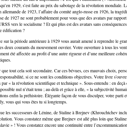
qu’en 1929, s’est faite au prix du sabotage de la révolution mondiale. L
n allemande de 1923, l’affaire du comité anglo-russe en 1926, la tragédi
ise de 1927 ne sont probablement pour vous que des avatars par rapport
URSS vers le socialisme ? Et qui plus est des avatars sans conséquences 
e édification ?
e sur la période antérieure à 1929 vous aurait amené à reprendre le gra
 les deux courants du mouvement ouvrier. Votre ouverture à tous les vent
ement été affectée au profit d’une autre rigueur et d’une meilleure cohér
tiques.
 que tout cela soit secondaire. Car ces bévues, ces mauvais choix, per
 responsabilité, si ce ne sont les conditions objectives. Votre livre s’ouvre
 par « la révolution scientifique et technique ». Sous-entendu : en deçà 
mpossible nul n’était tenu ; au-delà et grâce à elle, « la subjectivité hum
ttons enfin la préhistoire. Élégante façon de vous disculper, votre parti
, vous qui vous êtes tu si longtemps.
ue les successeurs de Lénine, de Staline à Brejnev (Khrouchtchev inclus
olution. Vous constatez même que Brejnev est allé plus loin que Staline
lavie » ! Vous constatez encore une continuité entre l’excommunication