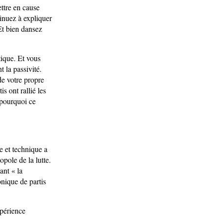
ttre en cause
inuez à expliquer
Et bien dansez
tique. Et vous
 la passivité.
de votre propre
is ont rallié les
 pourquoi ce
e et technique a
pole de la lutte.
ant « la
onique de partis
xpérience