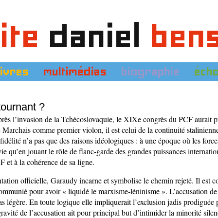
ite
daniel
ben
livres
multimédias
biographie
éch
tournant ?
rès l’invasion de la Tchécoslovaquie, le XIXe congrès du PCF aurait pu
 Marchais comme premier violon, il est celui de la continuité stalinienne 
idélité n’a pas que des raisons idéologiques : à une époque où les force
ie qu’en jouant le rôle de flanc-garde des grandes puissances internation
F et à la cohérence de sa ligne.
ntation officielle, Garaudy incarne et symbolise le chemin rejeté. Il est 
communié pour avoir « liquidé le marxisme-léninisme ». L’accusation de 
s légère. En toute logique elle impliquerait l’exclusion jadis prodiguée
avité de l’accusation ait pour principal but d’intimider la minorité sile