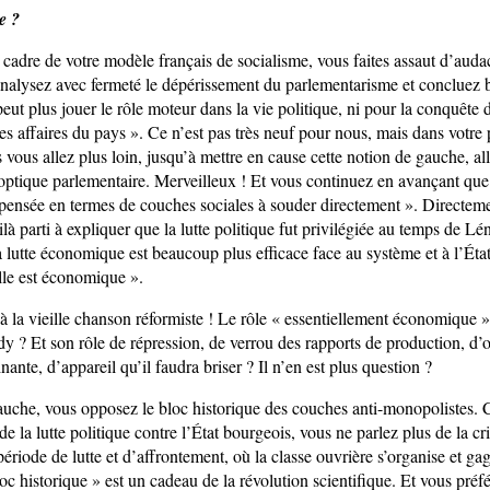
e ?
e cadre de votre modèle français de socialisme, vous faites assaut d’aud
alysez avec fermeté le dépérissement du parlementarisme et concluez
eut plus jouer le rôle moteur dans la vie politique, ni pour la conquête 
es affaires du pays ». Ce n’est pas très neuf pour nous, mais dans votre p
 vous allez plus loin, jusqu’à mettre en cause cette notion de gauche, all
optique parlementaire. Merveilleux ! Et vous continuez en avançant que 
 pensée en termes de couches sociales à souder directement ». Directeme
ilà parti à expliquer que la lutte politique fut privilégiée au temps de Lé
 lutte économique est beaucoup plus efficace face au système et à l’État
elle est économique ».
à la vieille chanson réformiste ! Le rôle « essentiellement économique » 
 ? Et son rôle de répression, de verrou des rapports de production, d’o
nante, d’appareil qu’il faudra briser ? Il n’en est plus question ?
gauche, vous opposez le bloc historique des couches anti-monopolistes
 de la lutte politique contre l’État bourgeois, vous ne parlez plus de la cr
période de lutte et d’affrontement, où la classe ouvrière s’organise et gagn
oc historique » est un cadeau de la révolution scientifique. Et vous préfé