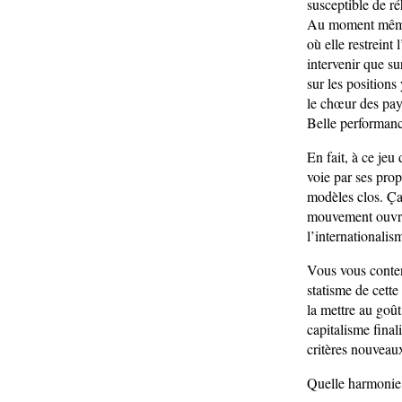
susceptible de r
Au moment même o
où elle restreint
intervenir que su
sur les positions
le chœur des pay
Belle performan
En fait, à ce je
voie par ses pro
modèles clos. Ça 
mouvement ouvrie
l’internationalis
Vous vous conten
statisme de cette
la mettre au goût
capitalisme fina
critères nouveau
Quelle harmonie 