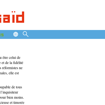
saïd
os
 être celui de
et de la fidélité
s réformistes ne
ales, elle est
coupable de tous
l’inquisiteur
 pour bien moins.
ncieuse et timorée