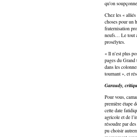
qu’on soupçonne
Chez les « alliés
choses pour un h
fraternisation pr
neufs… Le tout 
prosélytes.
« Il n’est plus p
pages du Grand t
dans les colonn
tournant », et ré
Garaudy, critiqu
Pour vous, camar
première étape d
cette date fatidi
agricole et de l’i
résoudre par des 
pu choisir autrem