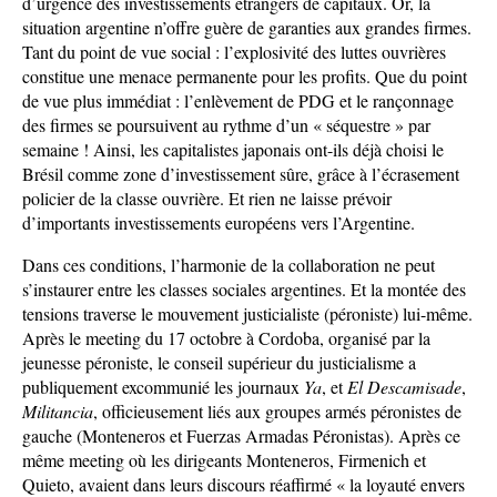
d’urgence des investissements étrangers de capitaux. Or, la
situation argentine n’offre guère de garanties aux grandes firmes.
Tant du point de vue social : l’explosivité des luttes ouvrières
constitue une menace permanente pour les profits. Que du point
de vue plus immédiat : l’enlèvement de PDG et le rançonnage
des firmes se poursuivent au rythme d’un « séquestre » par
semaine ! Ainsi, les capitalistes japonais ont-ils déjà choisi le
Brésil comme zone d’investissement sûre, grâce à l’écrasement
policier de la classe ouvrière. Et rien ne laisse prévoir
d’importants investissements européens vers l’Argentine.
Dans ces conditions, l’harmonie de la collaboration ne peut
s’instaurer entre les classes sociales argentines. Et la montée des
tensions traverse le mouvement justicialiste (péroniste) lui-même.
Après le meeting du 17 octobre à Cordoba, organisé par la
jeunesse péroniste, le conseil supérieur du justicialisme a
publiquement excommunié les journaux
Ya
, et
El Descamisade
,
Militancia
, officieusement liés aux groupes armés péronistes de
gauche (Monteneros et Fuerzas Armadas Péronistas). Après ce
même meeting où les dirigeants Monteneros, Firmenich et
Quieto, avaient dans leurs discours réaffirmé « la loyauté envers