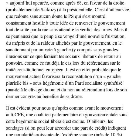
» aujourd’hui apeurée, comme après 68, en faveur de la droite
(probablement de Sarkozy) à la présidentielle. C’est d’ailleurs ce
que redoute sans aucun doute le PS qui s’est montré
constamment hostile à toute idée de renverser le gouvernement
tout de suite par la rue sans attendre le verdict des urnes. Mais il
se peut aussi que le peuple se venge d’une nouvelle frustration,
du mépris et de la raideur affichés par le gouvernement, en le
sanctionnant par un vote à gauche (y compris sans grandes
illusions sur ce que feraient les sociaux-libéraux de retour au
pouvoir), comme ce fut déjà le cas lors du référendum sur le
traité constitutionnel européen. Il est en effet probable que le
mouvement actuel favorisera la reconstitution d’un « gauche
plurielle bis » sous hégémonie d’un Parti socialiste synthétisé
(par-delà le clivage du oui et du non au référendum) lors de son
dernier congrès au bénéfice de sa droite.
Il est évident pour nous qu’après comme avant le mouvement
anti-CPE, une coalition parlementaire ou gouvernementale sous
cette hégémonie social-libérale est exclue. D’ailleurs, les
sondages (si on peut leur accorder une part de crédit) indiquent
une popularité croissante de l’extrême gauche (près de 10 %)