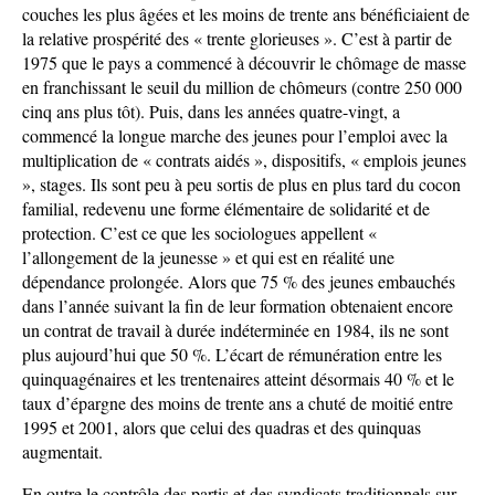
couches les plus âgées et les moins de trente ans bénéficiaient de
la relative prospérité des « trente glorieuses ». C’est à partir de
1975 que le pays a commencé à découvrir le chômage de masse
en franchissant le seuil du million de chômeurs (contre 250 000
cinq ans plus tôt). Puis, dans les années quatre-vingt, a
commencé la longue marche des jeunes pour l’emploi avec la
multiplication de « contrats aidés », dispositifs, « emplois jeunes
», stages. Ils sont peu à peu sortis de plus en plus tard du cocon
familial, redevenu une forme élémentaire de solidarité et de
protection. C’est ce que les sociologues appellent «
l’allongement de la jeunesse » et qui est en réalité une
dépendance prolongée. Alors que 75 % des jeunes embauchés
dans l’année suivant la fin de leur formation obtenaient encore
un contrat de travail à durée indéterminée en 1984, ils ne sont
plus aujourd’hui que 50 %. L’écart de rémunération entre les
quinquagénaires et les trentenaires atteint désormais 40 % et le
taux d’épargne des moins de trente ans a chuté de moitié entre
1995 et 2001, alors que celui des quadras et des quinquas
augmentait.
En outre le contrôle des partis et des syndicats traditionnels sur