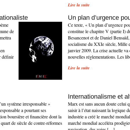
Lire la suite
ationaliste
Un plan d’urgence pour
poème
Ce texte, « Un plan d’urgence pour 
mune de
constitue le chapitre V (partie I) d
 mettra
Besancenot et de Daniel Bensaïd,
socialisme du XXIe siècle, Mille e
 en
janvier 2009. La crise actuelle va
 définir
nouvelles réglementations. Les li
Lire la suite
Internationalisme et a
d’un système irresponsable »
Marx est sans aucun doute celui q
responsable a pourtant ses
saisir à l’état naissant la logique 
tion boursière et financière dont la
industrie a créé le marché mondia
 quart de siècle de contre-réformes
marché mondial accéléra prodigi
navigation, des voies […]