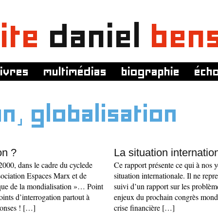
ite
daniel
ben
livres
multimédias
biographie
éch
n, globalisation
on ?
La situation internatio
 2000, dans le cadre du cyclede
Ce rapport présente ce qui à nos ye
association Espaces Marx et de
situation internationale. Il ne repr
ique de la mondialisation »… Point
suivi d’un rapport sur les problème
ints d’interrogation partout à
enjeux du prochain congrès mondia
ponses ! […]
crise financière […]