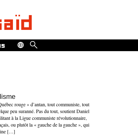
saïd
os
alisme
Québec rouge » d’antan, tout communiste, tout
que peu suranné. Pas du tout, soutient Daniel
litant à la Ligue communiste révolutionnaire,
is, ou plutôt la « gauche de la gauche », qui
oine […]