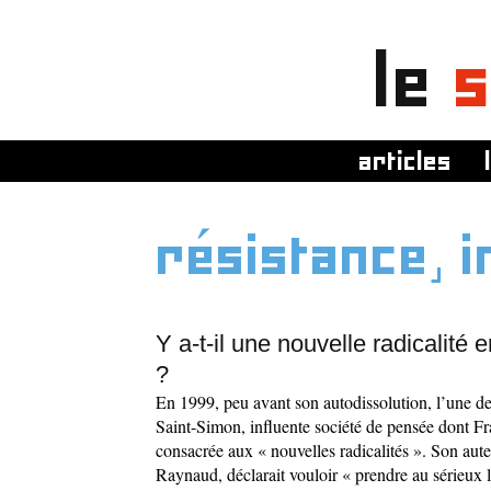
le
s
articles
résistance, i
Y a-t-il une nouvelle radicalité 
?
En 1999, peu avant son autodissolution, l’une de
Saint-Simon, influente société de pensée dont Fran
consacrée aux « nouvelles radicalités ». Son aute
Raynaud, déclarait vouloir « prendre au sérieux 