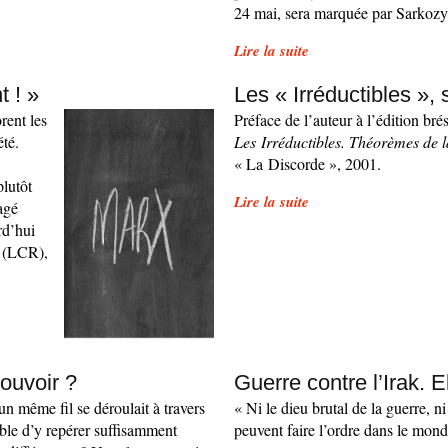
24 mai, sera marquée par Sarkozy 
Lire la suite
 ! »
Les « Irréductibles »,
rent les
Préface de l’auteur à l’édition br
été.
Les Irréductibles. Théorèmes de la
« La Discorde », 2001.
plutôt
Lire la suite
agé
rd’hui
e (LCR),
ouvoir ?
Guerre contre l’Irak. 
un même fil se déroulait à travers
« Ni le dieu brutal de la guerre, 
ible d’y repérer suffisamment
peuvent faire l’ordre dans le mond