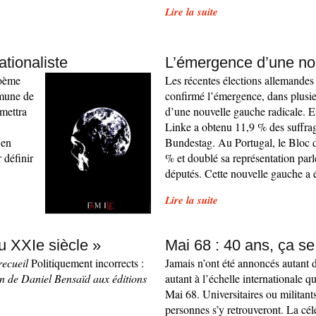
Lire la suite
ationaliste
L’émergence d’une no
poème
Les récentes élections allemandes 
mune de
confirmé l’émergence, dans plusi
 mettra
d’une nouvelle gauche radicale. 
Linke a obtenu 11,9 % des suffrag
 en
Bundestag. Au Portugal, le Bloc d
 définir
% et doublé sa représentation par
députés. Cette nouvelle gauche a
Lire la suite
u XXIe siècle »
Mai 68 : 40 ans, ça se
recueil
Politiquement incorrects :
Jamais n’ont été annoncés autant d’
on de Daniel Bensaïd aux éditions
autant à l’échelle internationale 
Mai 68. Universitaires ou militan
personnes s’y retrouveront. La cé