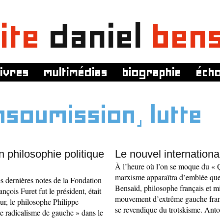
ite
daniel
ben
livres
multimédias
biographie
éch
nsoumission, lutte
en philosophie politique
Le nouvel internation
À l’heure où l’on se moque du « 
marxisme apparaîtra d’emblée quel
s dernières notes de la Fondation
Bensaïd, philosophe français et mi
çois Furet fut le président, était
mouvement d’extrême gauche frança
ur, le philosophe Philippe
se revendique du trotskisme. Ant
le radicalisme de gauche » dans le