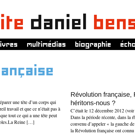
ite
daniel
ben
livres
multimédias
biographie
éch
rançaise
Révolution française, 
séparer une tête d’un corps qui
héritons-nous ?
eil travail et que ce n’était pas à
C’était le 12 décembre 2012 (voir 
que tout ce qui a une tête peut
Dans la période récente, dans la r
iboles.La Reine […]
convenu d’appeler « la gauche de 
la Révolution française ont connu