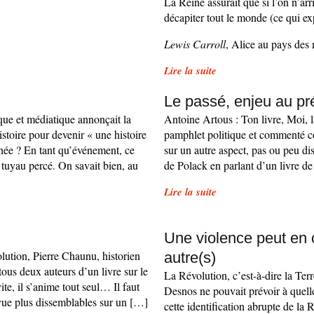
La Reine assurait que si l’on n’arr
décapiter tout le monde (ce qui exp
Lewis Carroll
, Alice au pays des 
Lire la suite
Le passé, enjeu au p
que et médiatique annonçait la
Antoine Artous : Ton livre, Moi, 
istoire pour devenir « une histoire
pamphlet politique et commenté co
née ? En tant qu’événement, ce
sur un autre aspect, pas ou peu di
 tuyau percé. On savait bien, au
de Polack en parlant d’un livre d
Lire la suite
Une violence peut en 
olution, Pierre Chaunu, historien
autre(s)
 tous deux auteurs d’un livre sur le
La Révolution, c’est-à-dire la Te
vite, il s’anime tout seul… Il faut
Desnos ne pouvait prévoir à quelle
e vue plus dissemblables sur un […]
cette identification abrupte de la 