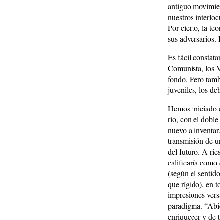
antiguo movimien
nuestros interlo
Por cierto, la te
sus adversarios. 
Es fácil constata
Comunista, los V
fondo. Pero tamb
juveniles, los d
Hemos iniciado e
río, con el doble
nuevo a inventa
transmisión de u
del futuro. A rie
calificaría como
(según el sentid
que rígido), en to
impresiones versá
paradigma. “Abie
enriquecer y de 