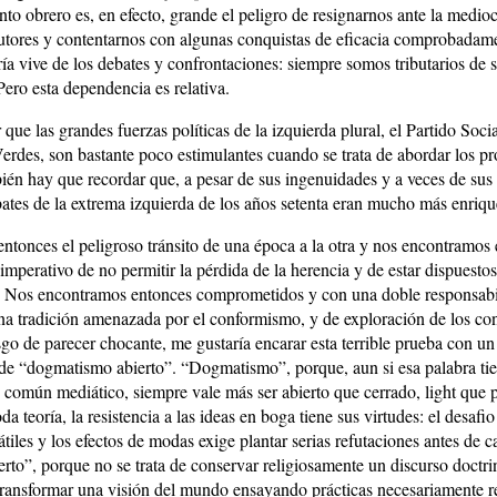
to obrero es, en efecto, grande el peligro de resignarnos ante la medio
cutores y contentarnos con algunas conquistas de eficacia comprobadam
oría vive de los debates y confrontaciones: siempre somos tributarios de 
Pero esta dependencia es relativa.
r que las grandes fuerzas políticas de la izquierda plural, el Partido Socia
erdes, son bastante poco estimulantes cuando se trata de abordar los p
ién hay que recordar que, a pesar de sus ingenuidades y a veces de sus
ebates de la extrema izquierda de los años setenta eran mucho más enriq
ntonces el peligroso tránsito de una época a la otra y nos encontramos 
 imperativo de no permitir la pérdida de la herencia y de estar dispuestos 
r. Nos encontramos entonces comprometidos y con una doble responsabi
na tradición amenazada por el conformismo, y de exploración de los con
sgo de parecer chocante, me gustaría encarar esta terrible prueba con un
 de “dogmatismo abierto”. “Dogmatismo”, porque, aun si esa palabra ti
o común mediático, siempre vale más ser abierto que cerrado, light que p
da teoría, la resistencia a las ideas en boga tiene sus virtudes: el desafio
tiles y los efectos de modas exige plantar serias refutaciones antes de 
rto”, porque no se trata de conservar religiosamente un discurso doctrin
transformar una visión del mundo ensayando prácticas necesariamente 