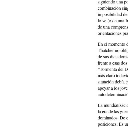
siguiendo una pob
combinación singu
imposibilidad de 
lo ve (o de una 
de una comprensi
orientaciones prá
En el momento de
Thatcher no obli
de sus dictadores
frente a esas do
“Tormenta del D
más claro todaví
situación debía 
apoyar a los jóve
autodeterminaci
La mundializació
la era de las gu
dominados. De ell
posiciones. Es u