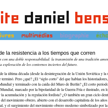
ite
daniel
ben
livres
multimédias
biographie
éch
e la resistencia a los tiempos que corren
 con una doble responsabilidad: la transmisión de una tradición ame
a exploración de los contornos inciertos del futuro.
de la última década (desde la desintegración de la Unión Soviética y la 
 terminó. Pero ¿qué? ¿El “siglo corto” del que hablan los historiadores,
undial y terminado con la caída del Muro de Berlín? ¿El corto período
undial, marcado por la bipolaridad de la Guerra Fría e ilustrado, en lo
r la acumulación y la regulación fordista? ¿O también un gran ciclo dentr
 del movimiento obrero, abierto con el desarrollo capitalista de los años
al, y el surgimiento del movimiento obrero moderno simbolizado por la