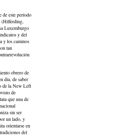
e de este período
 (Hilferding,
Rosa Luxemburgo
indicatos y del
a y los caminos
son tan
ontrarrevolución
miento obrero de
n día, de saber
o de la New Left
visto de
tata que una de
rnacional
niza sin ser
por un lado, y
ta orientarse en
tradiciones del