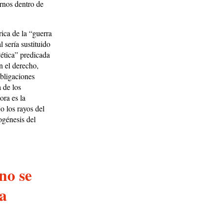
arnos dentro de
rica de la “guerra
l sería sustituido
ética” predicada
n el derecho,
obligaciones
a de los
ora es la
o los rayos del
ogénesis del
no se
a