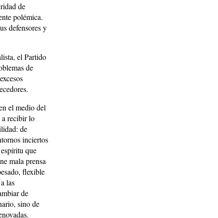
cridad de
ente polémica.
sus defensores y
lista, el Partido
roblemas de
 excesos
uecedores.
en el medio del
a recibir lo
lidad: de
tornos inciertos
 espíritu que
ene mala prensa
esado, flexible
 a las
cambiar de
ario, sino de
renovadas.