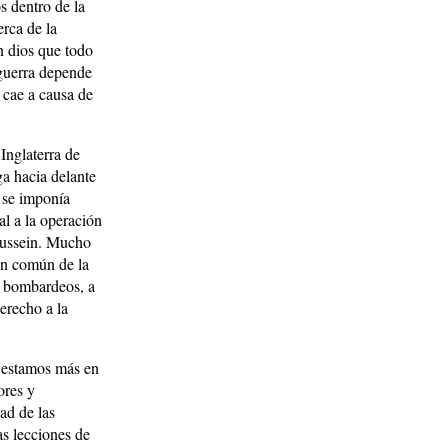
s dentro de la
erca de la
n dios que todo
 guerra depende
 cae a causa de
Inglaterra de
ga hacia delante
o se imponía
al a la operación
Hussein. Mucho
ón común de la
s bombardeos, a
derecho a la
o estamos más en
ores y
ad de las
s lecciones de