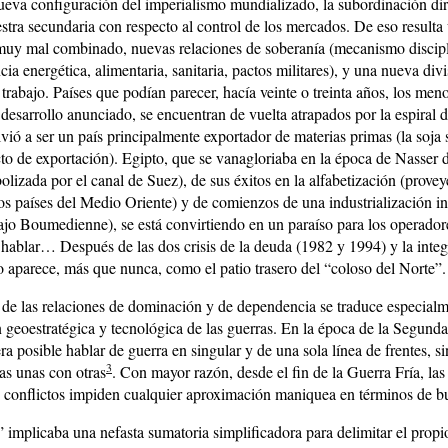
ueva configuración del imperialismo mundializado, la subordinación dir
estra secundaria con respecto al control de los mercados. De eso resulta
uy mal combinado, nuevas relaciones de soberanía (mecanismo discipli
a energética, alimentaria, sanitaria, pactos militares), y una nueva div
 trabajo. Países que podían parecer, hacía veinte o treinta años, los men
desarrollo anunciado, se encuentran de vuelta atrapados por la espiral d
vió a ser un país principalmente exportador de materias primas (la soja 
to de exportación). Egipto, que se vanagloriaba en la época de Nasser 
olizada por el canal de Suez), de sus éxitos en la alfabetización (prove
os países del Medio Oriente) y de comienzos de una industrialización in
jo Boumedienne), se está convirtiendo en un paraíso para los operadore
 hablar… Después de las dos crisis de la deuda (1982 y 1994) y la integ
parece, más que nunca, como el patio trasero del “coloso del Norte”.
de las relaciones de dominación y de dependencia se traduce especialm
n geoestratégica y tecnológica de las guerras. En la época de la Segund
a posible hablar de guerra en singular y de una sola línea de frentes, si
3
as unas con otras
. Con mayor razón, desde el fin de la Guerra Fría, las
 conflictos impiden cualquier aproximación maniquea en términos de b
 implicaba una nefasta sumatoria simplificadora para delimitar el prop