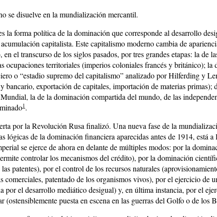
no se disuelve en la mundialización mercantil.
es la forma política de la dominación que corresponde al desarrollo desi
acumulación capitalista. Este capitalismo moderno cambia de aparienc
 en el transcurso de los siglos pasados, por tres grandes etapas: la de l
as ocupaciones territoriales (imperios coloniales francés y británico); la
ciero o “estadio supremo del capitalismo” analizado por Hilferding y Le
l y bancario, exportación de capitales, importación de materias primas); 
Mundial, la de la dominación compartida del mundo, de las independen
1
ominado
.
erta por la Revolución Rusa finalizó. Una nueva fase de la mundializac
as lógicas de la dominación financiera aparecidas antes de 1914, está a l
erial se ejerce de ahora en delante de múltiples modos: por la dominac
rmite controlar los mecanismos del crédito), por la dominación científic
as patentes), por el control de los recursos naturales (aprovisionamient
ías comerciales, patentado de los organismos vivos), por el ejercicio de
da por el desarrollo mediático desigual) y, en última instancia, por el ejer
ar (ostensiblemente puesta en escena en las guerras del Golfo o de los 