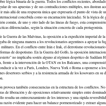
re lógica binaria de la guerra. Todos los conflictos recientes, abordado
lar de sus apuestas y de sus contradicciones múltiples, nos ilustran ac
ir más allá de una respuesta única que expresaría el punto de vista de u
Internacional concebida como su encarnación laicizada). Si la lógica de
ón común, de uno y otro lado de las líneas de fuego, esta comprensión
cticas diferenciadas, según la situación concreta de cada protagonista.
 la Guerra de las Malvinas, la oposición a la expedición imperial de la 
gaba de ninguna manera a los revolucionarios argentinos a apoyar la fu
 militares. En el conflicto entre Irán e Irak, el derrotismo revolucionari
s formas de despotismo. En la Guerra del Golfo, la oposición internacion
esierto” no implicaba sostén alguno al régimen despótico de Saddam 
a, frente a la intervención de la OTAN en los Balcanes, una comprensi
conducir a la vez a París, Londres, Nueva York o Roma a oponerse a lo
nes desertores serbios y a la resistencia armada de los kosovares en su 
ón.
n provoca también consecuencias en la estructura de los conflictos. N
erras de liberación y de oposiciones relativamente simples entre dominad
o resulta un entrecruzamiento de los intereses y una rápida reversibilid
na razón evidente para hacer un balance pormenorizado y extraer alguna