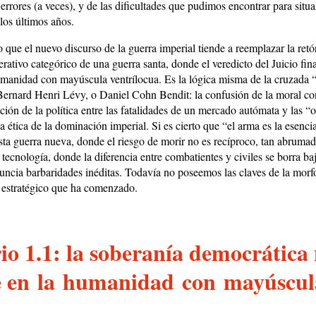
 errores (a veces), y de las dificultades que pudimos encontrar para situ
 los últimos años.
que el nuevo discurso de la guerra imperial tiende a reemplazar la retó
erativo categórico de una guerra santa, donde el veredicto del Juicio fina
manidad con mayúscula ventrílocua. Es la lógica misma de la cruzada “
Bernard Henri Lévy, o Daniel Cohn Bendit: la confusión de la moral co
ción de la política entre las fatalidades de un mercado autómata y las “
a ética de la dominación imperial. Si es cierto que “el arma es la esenci
sta guerra nueva, donde el riesgo de morir no es recíproco, tan abrumad
tecnología, donde la diferencia entre combatientes y civiles se borra baj
nuncia barbaridades inéditas. Todavía no poseemos las claves de la morf
o estratégico que ha comenzado.
io 1.1: la soberanía democrática 
e en la humanidad con mayúscul