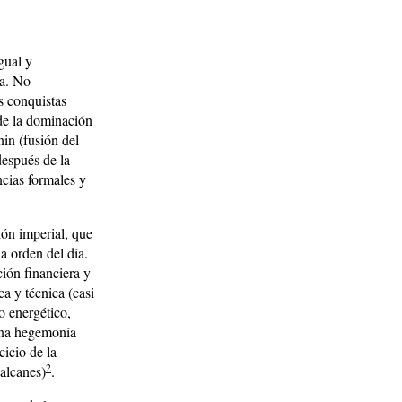
gual y
ia. No
as conquistas
 de la dominación
nin (fusión del
después de la
cias formales y
ión imperial, que
a orden del día.
ión financiera y
a y técnica (casi
o energético,
 una hegemonía
cicio de la
2
Balcanes)
.