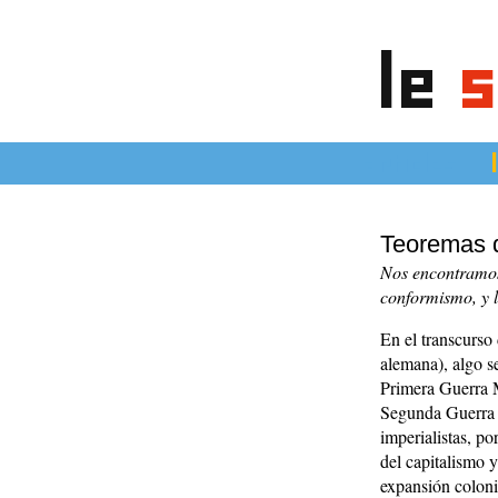
le
s
articles
Teoremas d
Nos encontramos
conformismo, y l
En el transcurso 
alemana), algo se
Primera Guerra M
Segunda Guerra M
imperialistas, po
del capitalismo y
expansión coloni