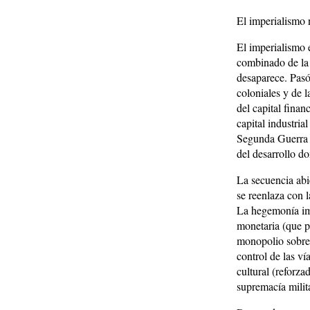
El imperialismo 
El imperialismo 
combinado de la 
desaparece. Pasó,
coloniales y de l
del capital finan
capital industria
Segunda Guerra 
del desarrollo d
La secuencia abi
se reenlaza con l
La hegemonía imp
monetaria (que pe
monopolio sobre l
control de las v
cultural (reforza
supremacía milit