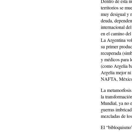
Dentro de esta n
territorios se mu
muy desigual y m
deuda, dependenci
internacional del
en el camino del 
La Argentina vol
su primer produc
recuperada (simb
y médicos para l
(como Argelia ba
Argelia mejor ni
NAFTA, México a
La metamorfosis 
la transformació
Mundial, ya no er
guerras imbricad
mezcladas de los
El “bibloquismo”