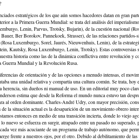
?
ciados estratégicos de los que aún somos hacedores datan en gran part
erior a la Primera Guerra Mundial: se trata del análisis del imperialismo
emburgo, Lenin, Parvus, Trotsky, Bujarin), de la cuestión nacional (
 Bauer, Ber Borokov, Pannekoek, Strasser), de las relaciones partidos-s
(Rosa Luxemburgo, Sorel, Jaurés, Nieuwenhuis, Lenin), de la estrategi
tein, Kautsky, Rosa Luxemburgo, Lenin, Trotsky). Estas controversias 
nuestra historia como las de la dinámica conflictiva entre revolución y c
la Guerra Mundial y la Revolución Rusa.
diferencias de orientación y de las opciones a menudo intensas, el movi
ntaba una unidad relativa y compartía una cultura común. Se trata, hoy e
a herencia, sin dueños ni manual de uso. En un editorial muy poco clar
nderson estima que desde la Reforma el mundo nunca estuvo tan despro
cara al orden dominante. Charles-André Udry, con mayor precisión, cons
as de la situación actual es la desaparición de un movimiento obrero inte
stamos entonces en medio de una transición incierta, donde lo viejo ago
 lo nuevo se esfuerza en surgir, atrapado entre un pasado no superado, 
 cada vez más acuciante de un programa de trabajo autónomo, que permi
ge frente a nuestros ojos, por el otro. Debido al debilitamiento de las 