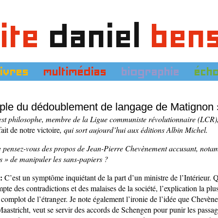
ite
daniel
ben
livres
multimédias
biographie
éch
ple du dédoublement de langage de Matignon 
st philosophe, membre de la Ligue communiste révolutionnaire (LCR),
ait de notre victoire
, qui sort aujourd’hui aux éditions Albin Michel.
 pensez-vous des propos de Jean-Pierre Chevènement accusant, nota
is » de manipuler les sans-papiers ?
:
C’est un symptôme inquiétant de la part d’un ministre de l’Intérieur. 
pte des contradictions et des malaises de la société, l’explication la plus
u complot de l’étranger. Je note également l’ironie de l’idée que Chevèn
aastricht, veut se servir des accords de Schengen pour punir les passag