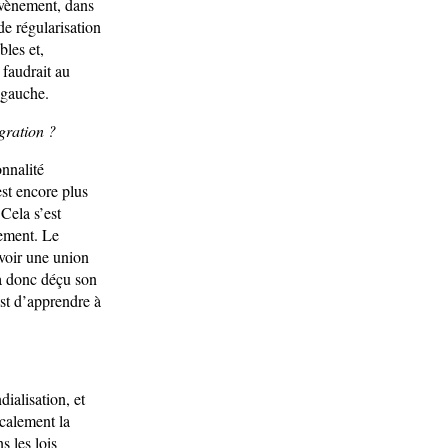
evènement, dans
de régularisation
bles et,
 faudrait au
 gauche.
gration ?
nnalité
st encore plus
 Cela s’est
nement. Le
voir une union
 a donc déçu son
est d’apprendre à
ialisation, et
icalement la
s les lois