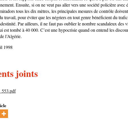
ement. Ensuite, si on ne veut pas aller vers une société policière avec 
 miradors tous les dix mètres, les principales mesures de contrôle doivent
du travail, pour éviter que les négriers en tout genre bénéficient du trafi
ndestinité. Par ailleurs, il ne faut pas oublier le nombre scandaleux des 
ui est tombé à 40 000. C’est une hypocrisie quand on entend les disco
de l’Algérie.
ril 1998
ts joints
_553.pdf
icle