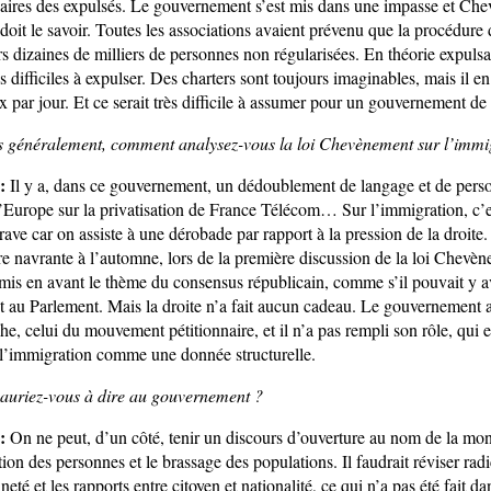
idaires des expulsés. Le gouvernement s’est mis dans une impasse et Ch
, doit le savoir. Toutes les associations avaient prévenu que la procédure 
urs dizaines de milliers de personnes non régularisées. En théorie expulsa
s difficiles à expulser. Des charters sont toujours imaginables, mais il en
 par jour. Et ce serait très difficile à assumer pour un gouvernement de
s généralement, comment analysez-vous la loi Chevènement sur l’immi
:
Il y a, dans ce gouvernement, un dédoublement de langage et de perso
’Europe sur la privatisation de France Télécom… Sur l’immigration, c’e
grave car on assiste à une dérobade par rapport à la pression de la droite.
ère navrante à l’automne, lors de la première discussion de la loi Chevè
is en avant le thème du consensus républicain, comme s’il pouvait y a
jet au Parlement. Mais la droite n’a fait aucun cadeau. Le gouvernement
he, celui du mouvement pétitionnaire, et il n’a pas rempli son rôle, qui 
 l’immigration comme une donnée structurelle.
auriez-vous à dire au gouvernement ?
:
On ne peut, d’un côté, tenir un discours d’ouverture au nom de la mond
ation des personnes et le brassage des populations. Il faudrait réviser rad
eté et les rapports entre citoyen et nationalité, ce qui n’a pas été fait dan