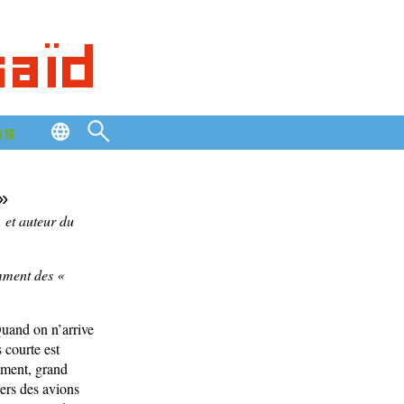
saïd
os
»
 et auteur du
mment des «
Quand on n’arrive
 courte est
ement, grand
ers des avions