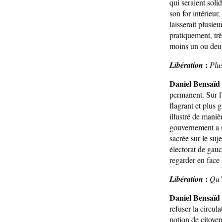
qui seraient sol
son for intérieur
laisserait plusie
pratiquement, trè
moins un ou deux
:
Libération
Plu
Daniel Bensaïd 
permanent. Sur l
flagrant et plus 
illustré de mani
gouvernement a m
sacrée sur le su
électorat de gauc
regarder en face
:
Libération
Qu’
Daniel Bensaïd 
refuser la circul
notion de citoyenn