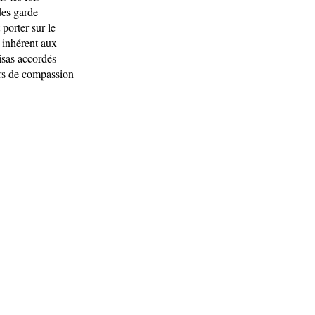
des garde
 porter sur le
c inhérent aux
visas accordés
urs de compassion