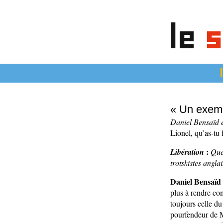
le
s
articles
« Un exem
Daniel Bensaïd e
Lionel, qu’as-tu f
:
Libération
Que
trotskistes angla
Daniel Bensaïd 
plus à rendre com
toujours celle d
pourfendeur de M