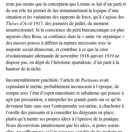
reste pas moins que la conception que Lénine se fait d’un parti et
de son rôle lui permet de lire instantanément la logique d’une
situation et les variations des rapports de force, qu’il s’agisse des
Thèses
d’Avril
1917, des journées de juillet, du moment
insurrectionnel. Si la conscience du péril bureaucratique est plus
aiguisée chez Rosa, sa confiance dans la « saine vie organique »
des masses pousse à différer la rupture nécessaire avec la
majorité social-démocrate, et contribue à ce que la crise
révolutionnaire allemande de novembre 1918-janvier 1919 ne
dispose pas, en dépit de l’héroïsme spartakiste, d’un parti à la
hauteur de la tâche.
Incontestablement gauchiste, l’article de
Partisans
avait
cependant le mérite, probablement inconscient à l’époque, de
rompre avec l’état d’esprit minoritaire et subalterne qui pousse à
agir par procuration, à interpeller les grands partis sur ce qu’ils
devraient faire sans oser l’entreprendre soi-même, à chuchoter à
l’oreille des puissants et à conseiller les dirigeants en place,
plutôt qu’à mettre ses propres idées à l’épreuve de la pratique.
Nous découvrions intuitivement que les idées, si justes soient-
elles, ne suffisent pas si l’on n’est pas capable de les traduire en