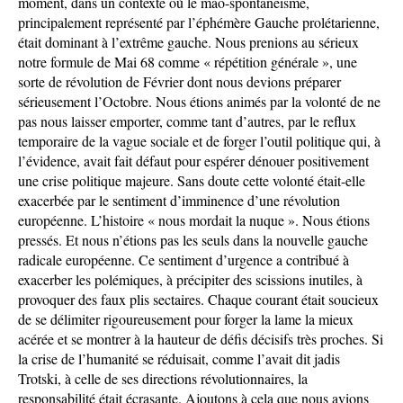
moment, dans un contexte où le mao-spontanéisme,
principalement représenté par l’éphémère Gauche prolétarienne,
était dominant à l’extrême gauche. Nous prenions au sérieux
notre formule de Mai 68 comme « répétition générale », une
sorte de révolution de Février dont nous devions préparer
sérieusement l’Octobre. Nous étions animés par la volonté de ne
pas nous laisser emporter, comme tant d’autres, par le reflux
temporaire de la vague sociale et de forger l’outil politique qui, à
l’évidence, avait fait défaut pour espérer dénouer positivement
une crise politique majeure. Sans doute cette volonté était-elle
exacerbée par le sentiment d’imminence d’une révolution
européenne. L’histoire « nous mordait la nuque ». Nous étions
pressés. Et nous n’étions pas les seuls dans la nouvelle gauche
radicale européenne. Ce sentiment d’urgence a contribué à
exacerber les polémiques, à précipiter des scissions inutiles, à
provoquer des faux plis sectaires. Chaque courant était soucieux
de se délimiter rigoureusement pour forger la lame la mieux
acérée et se montrer à la hauteur de défis décisifs très proches. Si
la crise de l’humanité se réduisait, comme l’avait dit jadis
Trotski, à celle de ses directions révolutionnaires, la
responsabilité était écrasante. Ajoutons à cela que nous avions