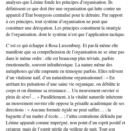
analyses que Lénine fonde les principes d’organisation. Ils
définissent ce que doit être une organisation qui lutte contre un
appareil d’État bourgeois centralisé pour le détruire. Par rapport
à ces principes, tout système d’organisation ne peut que
constituer une dérogation. Les principes constituent la stratégie
de l’organisation, dont le système n’est que l’application tactique.
C’est ce qui échappe à Rosa Luxemburg. Et par-là même elle
manifeste que sa compréhension de l’organisation ne se situe pas
dans le même ordre : elle est beaucoup plus triviale, parfois
émotionnelle, souvent infrathéorique. La nature même des
métaphores qu’elle emprunte en témoigne parfois. Elles relèvent
d’un vitalisme naïf, d’un naturalisme organisationnel : « En
arrêtant les pulsations d’une saine vie organique, on débilite le
corps et on diminue sa résistance… Un mouvement ouvrier si
7
plein de sève
… » Parallèlement, à la vitalité naturelle inhérente
au mouvement ouvrier elle oppose la grisaille académique de ses
directions : « Aucune formule rigide ne peut suffire… ; la
baguette d’un maître d’école… ; l’ultra centralisme défendu par
Lénine apparaît comme imprégné, non point d’un esprit positif et
créateur, mais de l’esprit stérile du veilleur de nuit. Tout son