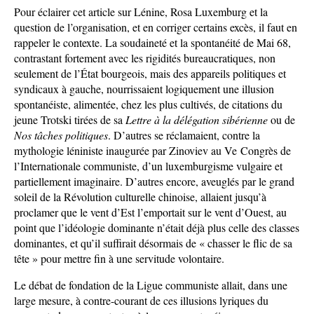
Pour éclairer cet article sur Lénine, Rosa Luxemburg et la
question de l’organisation, et en corriger certains excès, il faut en
rappeler le contexte. La soudaineté et la spontanéité de Mai 68,
contrastant fortement avec les rigidités bureaucratiques, non
seulement de l’État bourgeois, mais des appareils politiques et
syndicaux à gauche, nourrissaient logiquement une illusion
spontanéiste, alimentée, chez les plus cultivés, de citations du
jeune Trotski tirées de sa
Lettre à la délégation sibérienne
ou de
Nos tâches politiques
. D’autres se réclamaient, contre la
mythologie léniniste inaugurée par Zinoviev au Ve Congrès de
l’Internationale communiste, d’un luxemburgisme vulgaire et
partiellement imaginaire. D’autres encore, aveuglés par le grand
soleil de la Révolution culturelle chinoise, allaient jusqu’à
proclamer que le vent d’Est l’emportait sur le vent d’Ouest, au
point que l’idéologie dominante n’était déjà plus celle des classes
dominantes, et qu’il suffirait désormais de « chasser le flic de sa
tête » pour mettre fin à une servitude volontaire.
Le débat de fondation de la Ligue communiste allait, dans une
large mesure, à contre-courant de ces illusions lyriques du