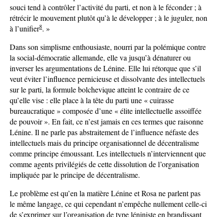
souci tend à contrôler l’activité du parti, et non à le féconder ; à
rétrécir le mouvement plutôt qu’à le développer ; à le juguler, non
8
à l’unifier
. »
Dans son simplisme enthousiaste, nourri par la polémique contre
la social-démocratie allemande, elle va jusqu’à dénaturer ou
inverser les argumentations de Lénine. Elle lui rétorque que s’il
veut éviter l’influence pernicieuse et dissolvante des intellectuels
sur le parti, la formule bolchevique atteint le contraire de ce
qu’elle vise : elle place à la tête du parti une « cuirasse
bureaucratique » composée d’une « élite intellectuelle assoiffée
de pouvoir ». En fait, ce n’est jamais en ces termes que raisonne
Lénine. Il ne parle pas abstraitement de l’influence néfaste des
intellectuels mais du principe organisationnel de décentralisme
comme principe émoussant. Les intellectuels n’interviennent que
comme agents privilégiés de cette dissolution de l’organisation
impliquée par le principe de décentralisme.
Le problème est qu’en la matière Lénine et Rosa ne parlent pas
le même langage, ce qui cependant n’empêche nullement celle-ci
de s’exprimer sur l’organisation de type léniniste en brandissant