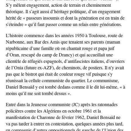
S’y mêlent engagement, action de terrain et cheminement
théorique. Il s’agit aussi d’héritage politique, d’un engagement
hérité de « passeurs insoumis et dont la génération est en train de
s’éteindre » qu’il faut passer comme un relais entre générations.
L’histoire commence dans les années 1950 à Toulouse, route de
Narbonne, aux Bar des Amis que tenaient ses parents (maman
républicaine d’une famille où on chantait rouge et papa juif
d’Oran, rescapé du camp de Drancy) et qui accueillait une
clientèle de réfugiés espagnols, d’antifascistes italiens, d’ouvriers
de l’Onia (future ex-AZF), de cheminots, de postiers. Il n’y avait
pas que le bistrot qui était de couleur rouge vif puisque s’y
réunissait la cellule communiste du quartier. Le communisme,
Daniel Bensaïd y est tombé dedans comme il le dit lui-même, « à
moins qu’il me soit tombé dessus ».
Entré dans la Jeunesse communiste (JC) après les ratonnades
policières contre les Algériens en octobre 1961 et la
manifestation de Charonne de février 1962, Daniel Bensaïd ne
va pas tarder à entrer en contestation, quelques années plus tard,
en compagnie d’autres oppositionnels de gauche de l’Union des