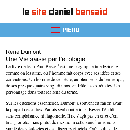
le
site
daniel
bensaïd
MENU
René Dumont
Une Vie saisie par l’écologie
1
Le livre de Jean-Paul Besset
est une biographie intellectuelle
comme on les aime, où l’homme fait corps avec ses idées et ses
convictions. Un homme de ce siècle, au plein sens du terme, qui,
de ses presque quatre-vingt-dix ans, en frôle les extrémités. Un
personnage dans tous les sens du terme.
Sur les questions essentielles, Dumont a souvent eu raison avant
la plupart des autres. Parfois seul contre tous. Besset l’établit
sans complaisance ni flagornerie. Il ne s’agit pas en effet d’en
tirer gloriole, mais plutôt de mesurer à cette aune humaine la
vanité des idéologies et des discours officiels. Qu’il suffise de