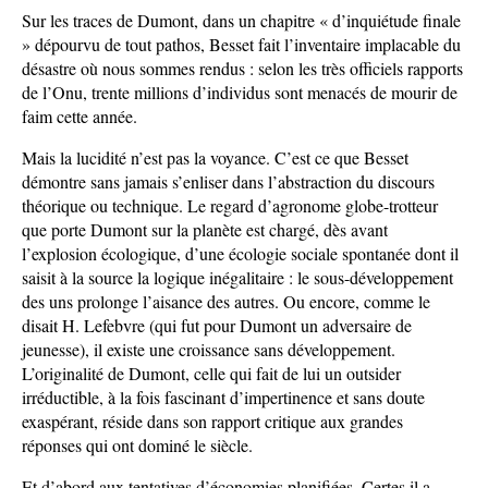
Sur les traces de Dumont, dans un chapitre « d’inquiétude finale
» dépourvu de tout pathos, Besset fait l’inventaire implacable du
désastre où nous sommes rendus : selon les très officiels rapports
de l’Onu, trente millions d’individus sont menacés de mourir de
faim cette année.
Mais la lucidité n’est pas la voyance. C’est ce que Besset
démontre sans jamais s’enliser dans l’abstraction du discours
théorique ou technique. Le regard d’agronome globe-trotteur
que porte Dumont sur la planète est chargé, dès avant
l’explosion écologique, d’une écologie sociale spontanée dont il
saisit à la source la logique inégalitaire : le sous-développement
des uns prolonge l’aisance des autres. Ou encore, comme le
disait H. Lefebvre (qui fut pour Dumont un adversaire de
jeunesse), il existe une croissance sans développement.
L’originalité de Dumont, celle qui fait de lui un outsider
irréductible, à la fois fascinant d’impertinence et sans doute
exaspérant, réside dans son rapport critique aux grandes
réponses qui ont dominé le siècle.
Et d’abord aux tentatives d’économies planifiées. Certes il a