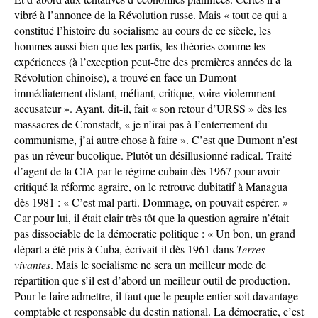
vibré à l’annonce de la Révolution russe. Mais « tout ce qui a
constitué l’histoire du socialisme au cours de ce siècle, les
hommes aussi bien que les partis, les théories comme les
expériences (à l’exception peut-être des premières années de la
Révolution chinoise), a trouvé en face un Dumont
immédiatement distant, méfiant, critique, voire violemment
accusateur ». Ayant, dit-il, fait « son retour d’URSS » dès les
massacres de Cronstadt, « je n’irai pas à l’enterrement du
communisme, j’ai autre chose à faire ». C’est que Dumont n’est
pas un rêveur bucolique. Plutôt un désillusionné radical. Traité
d’agent de la CIA par le régime cubain dès 1967 pour avoir
critiqué la réforme agraire, on le retrouve dubitatif à Managua
dès 1981 : « C’est mal parti. Dommage, on pouvait espérer. »
Car pour lui, il était clair très tôt que la question agraire n’était
pas dissociable de la démocratie politique : « Un bon, un grand
départ a été pris à Cuba, écrivait-il dès 1961 dans
Terres
vivantes
. Mais le socialisme ne sera un meilleur mode de
répartition que s’il est d’abord un meilleur outil de production.
Pour le faire admettre, il faut que le peuple entier soit davantage
comptable et responsable du destin national. La démocratie, c’est