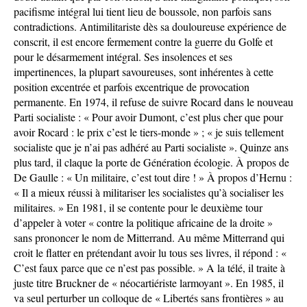
pacifisme intégral lui tient lieu de boussole, non parfois sans
contradictions. Antimilitariste dès sa douloureuse expérience de
conscrit, il est encore fermement contre la guerre du Golfe et
pour le désarmement intégral. Ses insolences et ses
impertinences, la plupart savoureuses, sont inhérentes à cette
position excentrée et parfois excentrique de provocation
permanente. En 1974, il refuse de suivre Rocard dans le nouveau
Parti socialiste : « Pour avoir Dumont, c’est plus cher que pour
avoir Rocard : le prix c’est le tiers-monde » ; « je suis tellement
socialiste que je n’ai pas adhéré au Parti socialiste ». Quinze ans
plus tard, il claque la porte de Génération écologie. À propos de
De Gaulle : « Un militaire, c’est tout dire ! » À propos d’Hernu :
« Il a mieux réussi à militariser les socialistes qu’à socialiser les
militaires. » En 1981, il se contente pour le deuxième tour
d’appeler à voter « contre la politique africaine de la droite »
sans prononcer le nom de Mitterrand. Au même Mitterrand qui
croit le flatter en prétendant avoir lu tous ses livres, il répond : «
C’est faux parce que ce n’est pas possible. » A la télé, il traite à
juste titre Bruckner de « néocartiériste larmoyant ». En 1985, il
va seul perturber un colloque de « Libertés sans frontières » au