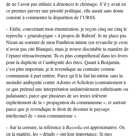
de ne l’avoir pas utilisée à dénoncer le chômage. S’il y avait eu
ce premier janvier une priorité politique, elle aurait sans doute
consisté à commenter la disparition de l’URSS.
– Enfin, concernant mon énumération, je reçois cinq sur cinq le
reproche « généalogique » à propos de Babeuf. Je ne place pas
Nizan au sommet de mon Panthéon intime (en revanche je crois
n’avoir pas cité Blanqui), mais je trouve discutable ta manière de
l’épurer rétroactivement. Tu es plus compréhensif dans tes livres
pour la duplicité et l’ambiguïté des êtres. Quant à Benjamin,
c’est plus important, je le revendique au contraire comme
communiste à part entière. Parce qu’il le fait lui-même sans la
moindre ambiguïté contre Adorno et Scholem (contrairement à
ce que prétend une interprétation unilatéralement esthétisante ou
judaïsante), parce que plusieurs de ses textes relèvent
explicitement de la « propagation du communisme », et surtout
parce que je revendique le droit de dessiner le paysage
intellectuel de « mon communisme ».
– Sur la censure, ta référence à
Bazooka
est approximative. Or,
en la matière, les « détails » ont leur importance. Si mes