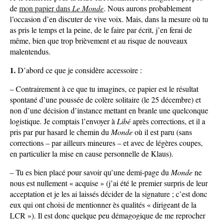
de
mon papier dans
Le Monde
. Nous aurons probablement
l’occasion d’en discuter de vive voix. Mais, dans la mesure où tu
as pris le temps et la peine, de le faire par écrit, j’en ferai de
même, bien que trop brièvement et au risque de nouveaux
malentendus.
1.
D’abord ce que je considère accessoire :
– Contrairement à ce que tu imagines, ce papier est le résultat
spontané d’une poussée de colère solitaire (le 25 décembre) et
non d’une décision d’instance mettant en branle une quelconque
logistique. Je comptais l’envoyer à
Libé
après corrections, et il a
pris par pur hasard le chemin du
Monde
où il est paru (sans
corrections – par ailleurs mineures – et avec de légères coupes,
en particulier la mise en cause personnelle de Klaus).
– Tu es bien placé pour savoir qu’une demi-page du
Monde
ne
nous est nullement « acquise » (j’ai été le premier surpris de leur
acceptation et je les ai laissés décider de la signature ; c’est donc
eux qui ont choisi de mentionner ès qualités « dirigeant de la
LCR »). Il est donc quelque peu démagogique de me reprocher