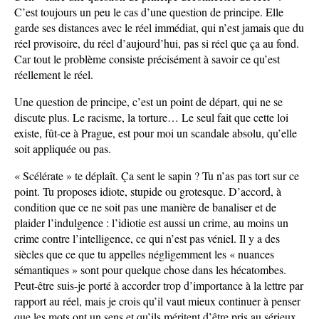
C’est toujours un peu le cas d’une question de principe. Elle
garde ses distances avec le réel immédiat, qui n’est jamais que du
réel provisoire, du réel d’aujourd’hui, pas si réel que ça au fond.
Car tout le problème consiste précisément à savoir ce qu’est
réellement le réel.
Une question de principe, c’est un point de départ, qui ne se
discute plus. Le racisme, la torture… Le seul fait que cette loi
existe, fût-ce à Prague, est pour moi un scandale absolu, qu’elle
soit appliquée ou pas.
« Scélérate » te déplaît. Ça sent le sapin ? Tu n’as pas tort sur ce
point. Tu proposes idiote, stupide ou grotesque. D’accord, à
condition que ce ne soit pas une manière de banaliser et de
plaider l’indulgence : l’idiotie est aussi un crime, au moins un
crime contre l’intelligence, ce qui n’est pas véniel. Il y a des
siècles que ce que tu appelles négligemment les « nuances
sémantiques » sont pour quelque chose dans les hécatombes.
Peut-être suis-je porté à accorder trop d’importance à la lettre par
rapport au réel, mais je crois qu’il vaut mieux continuer à penser
que les mots ont un sens et qu’ils méritent d’être pris au sérieux.