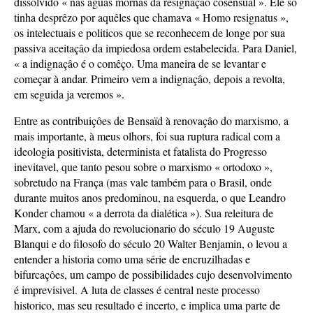
dissolvido « nas aguas mornas da resignaçâo cosensual ». Ele so
tinha desprêzo por aquêles que chamava « Homo resignatus »,
os intelectuais e politicos que se reconhecem de longe por sua
passiva aceitaçâo da impiedosa ordem estabelecida. Para Daniel,
« a indignaçâo é o comêço. Uma maneira de se levantar e
começar à andar. Primeiro vem a indignaçâo, depois a revolta,
em seguida ja veremos ».
Entre as contribuiçôes de Bensaïd à renovaçâo do marxismo, a
mais importante, à meus olhors, foi sua ruptura radical com a
ideologia positivista, determinista et fatalista do Progresso
inevitavel, que tanto pesou sobre o marxismo « ortodoxo »,
sobretudo na França (mas vale também para o Brasil, onde
durante muitos anos predominou, na esquerda, o que Leandro
Konder chamou « a derrota da dialética »). Sua releitura de
Marx, com a ajuda do revolucionario do século 19 Auguste
Blanqui e do filosofo do século 20 Walter Benjamin, o levou a
entender a historia como uma série de encruzilhadas e
bifurcaçôes, um campo de possibilidades cujo desenvolvimento
é imprevisivel. A luta de classes é central neste processo
historico, mas seu resultado é incerto, e implica uma parte de