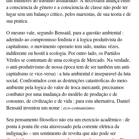
das mulheres ao trabalho assalariado. A necessaria aliança entre
a consciencia de gênero e a consciencia de classe nâo pode ter
lugar sem um balanço critico, pelos marxistas, de sua teoria e de
sua pratica.
O mesmo vale, segundo Bensaïd, para a questâo ambiental :
aderindo ao compromisso fordista e à logica produtivista do
capitalismo, o movimento operario tem sido, muitas vêzes,
indiferente ou hostil à ecologia. Por outro lado, os Partidos
Vêrdes se contentam de uma ecologia de Mercado. Na verdade,
o anti-produtivismo de nossa época tem de ser também um anti-
capitalismo (e vice-versa) : a luta ambiental é inseparavel da luta
social. Confrontados com as destruiçôes catastroficas do meio-
ambiente pela logica do valor de troca mercantil, precisamos
combater por uma mudança do modêlo de produçâo e de
consumo, de civilizaçâo e de vida ; para esta alternativa, Daniel
Bensaïd inventou um nome :
eco-comunismo.
Seu pensamento filosofico nâo era um exercicio acadêmico : de
ponta à ponta êle esta atravessado pela corrente elétrica da
indignaçâo – um sentimento de revolta que nâo pode ser