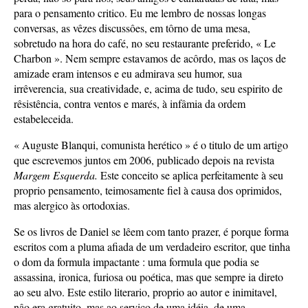
para o pensamento critico. Eu me lembro de nossas longas
conversas, as vêzes discussôes, em tôrno de uma mesa,
sobretudo na hora do café, no seu restaurante preferido, « Le
Charbon ». Nem sempre estavamos de acôrdo, mas os laços de
amizade eram intensos e eu admirava seu humor, sua
irrêverencia, sua creatividade, e, acima de tudo, seu espirito de
rêsistência, contra ventos e marés, à infâmia da ordem
estabeleceida.
« Auguste Blanqui, comunista herético » é o titulo de um artigo
que escrevemos juntos em 2006, publicado depois na revista
Margem Esquerda.
Este conceito se aplica perfeitamente à seu
proprio pensamento, teimosamente fiel à causa dos oprimidos,
mas alergico às ortodoxias.
Se os livros de Daniel se lêem com tanto prazer, é porque forma
escritos com a pluma afiada de um verdadeiro escritor, que tinha
o dom da formula impactante : uma formula que podia se
assassina, ironica, furiosa ou poética, mas que sempre ia direto
ao seu alvo. Este estilo literario, proprio ao autor e inimitavel,
nâo era gratuito, mas ao serviço de uma idéia, de uma