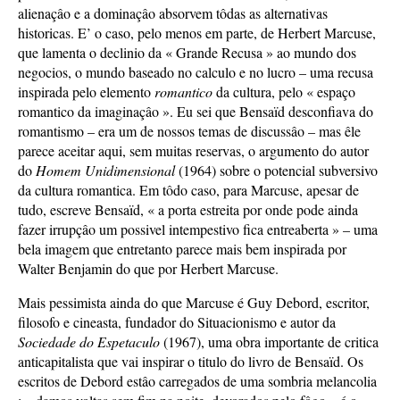
alienaçâo e a dominaçâo absorvem tôdas as alternativas
historicas. E’ o caso, pelo menos em parte, de Herbert Marcuse,
que lamenta o declinio da « Grande Recusa » ao mundo dos
negocios, o mundo baseado no calculo e no lucro – uma recusa
inspirada pelo elemento
romantico
da cultura, pelo « espaço
romantico da imaginaçâo ». Eu sei que Bensaïd desconfiava do
romantismo – era um de nossos temas de discussâo – mas êle
parece aceitar aqui, sem muitas reservas, o argumento do autor
do
Homem Unidimensional
(1964) sobre o potencial subversivo
da cultura romantica. Em tôdo caso, para Marcuse, apesar de
tudo, escreve Bensaïd, « a porta estreita por onde pode ainda
fazer irrupçâo um possivel intempestivo fica entreaberta » – uma
bela imagem que entretanto parece mais bem inspirada por
Walter Benjamin do que por Herbert Marcuse.
Mais pessimista ainda do que Marcuse é Guy Debord, escritor,
filosofo e cineasta, fundador do Situacionismo e autor da
Sociedade do Espetaculo
(1967), uma obra importante de critica
anticapitalista que vai inspirar o titulo do livro de Bensaïd. Os
escritos de Debord estâo carregados de uma sombria melancolia