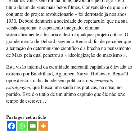
: « damos voltas sem fim na noite, devorados pelo fôgo » é o
titulo de um de seus mais belos filmes. Convencido de que « o
conjunto do projeto revolucionario » foi derrotado ja nos anos
1930, Debord denuncia a sociedade do espetaculo, que na sua
versâo suprema, o espetaculo integrado, elimina
sistematicamente a historia e destroi qualquer projeto critico. O
grande mérito de Debord, segundo Bensaïd, foi de perceber que
a tentaçâo do determinismo cientifico é a brecha no pensamento
de Marx pela qual penetrou a « ideologizaçâo do marxismo ».
Esta visâo infernal da eternidade mercantil capitalista é levada ao
extrêmo por Baudrillard, Agamben, Surya, Holloway. Bensaïd
opôe à esta « radicalidade sem politica » o
pensamento
estratgégico
, que busca uma saida nas praticas, na crise, no
partido. Este é o titulo de um ultimo capitulo que êle nâo teve
tempo de escrever…
Partager cet article