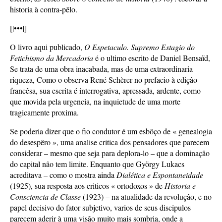
historia à contra-pêlo.
[|•••|]
O livro aqui publicado,
O Espetaculo. Supremo Estagio do
Fetichismo da Mercadoria
é o ultimo escrito de Daniel Bensaïd,
Se trata de uma obra inacabada, mas de uma extraordinaria
riqueza, Como o observa René Schèrer no prefacio à ediçâo
francêsa, sua escrita é interrogativa, apressada, ardente, como
que movida pela urgencia, na inquietude de uma morte
tragicamente proxima.
Se poderia dizer que o fio condutor é um esbôço de « genealogia
do desespêro », uma analise critica dos pensadores que parecem
considerar – mesmo que seja para deplora-lo – que a dominaçâo
do capital nâo tem limite. Enquanto que György Lukacs
acreditava – como o mostra ainda
Dialética e Espontaneidade
(1925), sua resposta aos criticos « ortodoxos » de
Historia e
Consciencia de Classe
(1923) – na atualidade da revoluçâo, e no
papel decisivo do fator subjetivo, varios de seus discipulos
parecem aderir à uma visâo muito mais sombria, onde a