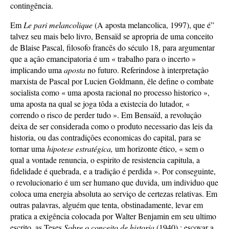
contingência.
Em
Le pari melancolique
(A aposta melancolica, 1997), que é”
talvez seu mais belo livro, Bensaïd se apropria de uma conceito
de Blaise Pascal, filosofo francês do século 18, para argumentar
que a açâo emancipatoria é um « trabalho para o incerto »
implicando uma
aposta
no futuro. Referindose à interpretaçâo
marxista de Pascal por Lucien Goldmann, êle define o combate
socialista como « uma aposta racional no processo historico »,
uma aposta na qual se joga tôda a existecia do lutador, «
correndo o risco de perder tudo ». Em Bensaïd, a revoluçâo
deixa de ser considerada como o produto necessario das leis da
historia, ou das contradiçôes economicas do capital, para se
tornar uma
hipotese estratégica,
um horizonte ético, « sem o
qual a vontade renuncia, o espirito de resistencia capitula, a
fidelidade é quebrada, e a tradiçâo é perdida ». Por conseguinte,
o revolucionario é um ser humano que duvida, um individuo que
coloca uma energia absoluta ao serviço de certezas relativas. Em
outras palavras, alguém que tenta, obstinadamente, levar em
pratica a exigência colocada por Walter Benjamin em seu ultimo
escrito, as Teses
Sobre o conceito de historia
(1940) : escovar a