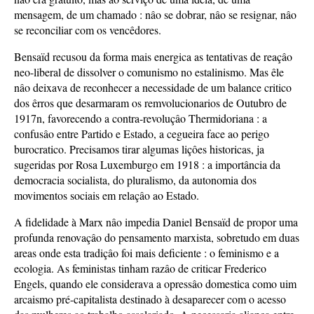
mensagem, de um chamado : nâo se dobrar, nâo se resignar, nâo
se reconciliar com os vencêdores.
Bensaïd recusou da forma mais energica as tentativas de reaçâo
neo-liberal de dissolver o comunismo no estalinismo. Mas êle
nâo deixava de reconhecer a necessidade de um balance critico
dos êrros que desarmaram os remvolucionarios de Outubro de
1917n, favorecendo a contra-revoluçâo Thermidoriana : a
confusâo entre Partido e Estado, a cegueira face ao perigo
burocratico. Precisamos tirar algumas liçôes historicas, ja
sugeridas por Rosa Luxemburgo em 1918 : a importância da
democracia socialista, do pluralismo, da autonomia dos
movimentos sociais em relaçâo ao Estado.
A fidelidade à Marx nâo impedia Daniel Bensaïd de propor uma
profunda renovaçâo do pensamento marxista, sobretudo em duas
areas onde esta tradiçâo foi mais deficiente : o feminismo e a
ecologia. As feministas tinham razâo de criticar Frederico
Engels, quando ele considerava a opressâo domestica como uim
arcaismo pré-capitalista destinado à desaparecer com o acesso