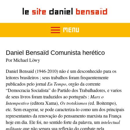
le
site
daniel
bensaïd
MENU
Daniel Bensaïd Comunista herético
Por Michael Löwy
Daniel Bensaid (1946-2010) não é um desconhecido para os
leitores brasileiros ; seus trabalhos foram frequentemente
publicados pelo jornal
En Tempo
, orgão da corrente
“Democracia Socialista” do Partido dos Trabalhadores, e varios
de seus livros foram traduzidos ao português :
Marx o
Intempestivo
(editora Xama),
Os trotskismos (
ed. Boitempo),
etc. Sem exagerar, se pode caracteriza-lo como um dos principais
representantes da renovaçâo do pensamento marxista na França
hoje em dia. Ele foi, no sentido forte da palavra, um
intelectual
militante
que não separa sua reflexâo do combate pela