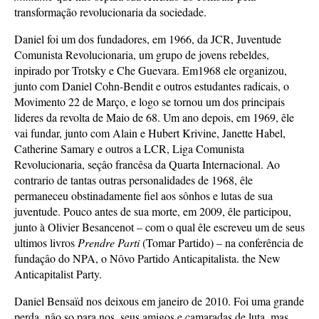
transformação revolucionaria da sociedade.
Daniel foi um dos fundadores, em 1966, da JCR, Juventude
Comunista Revolucionaria, um grupo de jovens rebeldes,
inpirado por Trotsky e Che Guevara. Em1968 ele organizou,
junto com Daniel Cohn-Bendit e outros estudantes radicais, o
Movimento 22 de Março, e logo se tornou um dos principais
lideres da revolta de Maio de 68. Um ano depois, em 1969, êle
vai fundar, junto com Alain e Hubert Krivine, Janette Habel,
Catherine Samary e outros a LCR, Liga Comunista
Revolucionaria, seçâo francêsa da Quarta Internacional. Ao
contrario de tantas outras personalidades de 1968, êle
permaneceu obstinadamente fiel aos sônhos e lutas de sua
juventude. Pouco antes de sua morte, em 2009, êle participou,
junto à Olivier Besancenot – com o qual êle escreveu um de seus
ultimos livros
Prendre Parti
(Tomar Partido)
–
na conferência de
fundaçâo do NPA, o Nôvo Partido Anticapitalista. the New
Anticapitalist Party.
Daniel Bensaïd nos deixous em janeiro de 2010. Foi uma grande
perda, nâo so para nos, seus amigos e camaradas de luta, mas