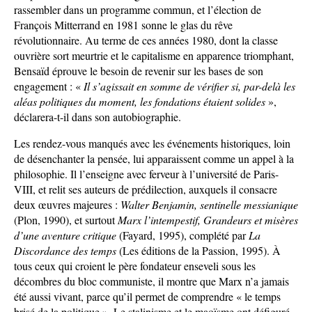
rassembler dans un programme commun, et l’élection de
François Mitterrand en 1981 sonne le glas du rêve
révolutionnaire. Au terme de ces années 1980, dont la classe
ouvrière sort meurtrie et le capitalisme en apparence triomphant,
Bensaïd éprouve le besoin de revenir sur les bases de son
engagement : «
Il s’agissait en somme de vérifier si, par-delà les
aléas politiques du moment, les fondations étaient solides
»,
déclarera-t-il dans son autobiographie.
Les rendez-vous manqués avec les événements historiques, loin
de désenchanter la pensée, lui apparaissent comme un appel à la
philosophie. Il l’enseigne avec ferveur à l’université de Paris-
VIII, et relit ses auteurs de prédilection, auxquels il consacre
deux œuvres majeures :
Walter Benjamin, sentinelle messianique
(Plon, 1990), et surtout
Marx l’intempestif, Grandeurs et misères
d’une aventure critique
(Fayard, 1995), complété par
La
Discordance des temps
(Les éditions de la Passion, 1995). À
tous ceux qui croient le père fondateur enseveli sous les
décombres du bloc communiste, il montre que Marx n’a jamais
été aussi vivant, parce qu’il permet de comprendre « le temps
brisé de la politique ». Le stalinisme et le maoïsme ont défiguré