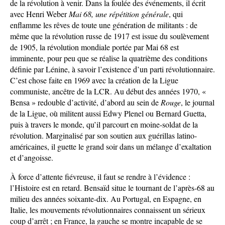
de la révolution à venir. Dans la foulée des événements, il écrit
avec Henri Weber
Mai 68, une répétition générale
, qui
enflamme les rêves de toute une génération de militants : de
même que la révolution russe de 1917 est issue du soulèvement
de 1905, la révolution mondiale portée par Mai 68 est
imminente, pour peu que se réalise la quatrième des conditions
définie par Lénine, à savoir l’existence d’un parti révolutionnaire.
C’est chose faite en 1969 avec la création de la Ligue
communiste, ancêtre de la LCR. Au début des années 1970, «
Bensa » redouble d’activité, d’abord au sein de
Rouge
, le journal
de la Ligue, où militent aussi Edwy Plenel ou Bernard Guetta,
puis à travers le monde, qu’il parcourt en moine-soldat de la
révolution. Marginalisé par son soutien aux guérillas latino-
américaines, il guette le grand soir dans un mélange d’exaltation
et d’angoisse.
À force d’attente fiévreuse, il faut se rendre à l’évidence :
l’Histoire est en retard. Bensaïd situe le tournant de l’après-68 au
milieu des années soixante-dix. Au Portugal, en Espagne, en
Italie, les mouvements révolutionnaires connaissent un sérieux
coup d’arrêt ; en France, la gauche se montre incapable de se