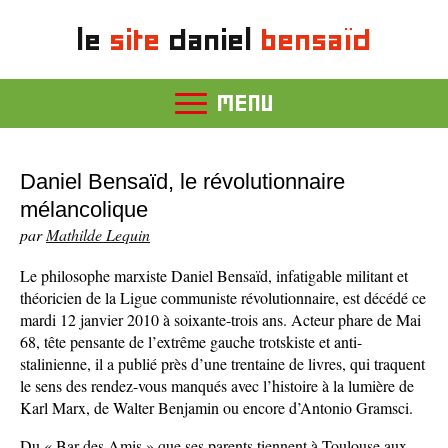
le
site
daniel
bensaïd
MENU
Daniel Bensaïd, le révolutionnaire
mélancolique
par
Mathilde Lequin
Le philosophe marxiste Daniel Bensaïd, infatigable militant et
théoricien de la Ligue communiste révolutionnaire, est décédé ce
mardi 12 janvier 2010 à soixante-trois ans. Acteur phare de Mai
68, tête pensante de l’extrême gauche trotskiste et anti-
stalinienne, il a publié près d’une trentaine de livres, qui traquent
le sens des rendez-vous manqués avec l’histoire à la lumière de
Karl Marx, de Walter Benjamin ou encore d’Antonio Gramsci.
Du « Bar des Amis » que ses parents tiennent à Toulouse aux