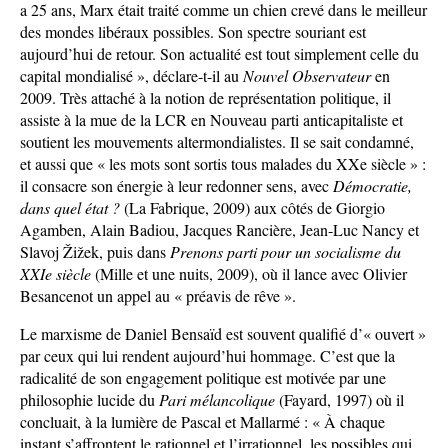
a 25 ans, Marx était traité comme un chien crevé dans le meilleur
des mondes libéraux possibles. Son spectre souriant est
aujourd’hui de retour. Son actualité est tout simplement celle du
capital mondialisé », déclare-t-il au
Nouvel Observateur
en
2009. Très attaché à la notion de représentation politique, il
assiste à la mue de la LCR en Nouveau parti anticapitaliste et
soutient les mouvements altermondialistes. Il se sait condamné,
et aussi que « les mots sont sortis tous malades du XXe siècle » :
il consacre son énergie à leur redonner sens, avec
Démocratie,
dans quel état ?
(La Fabrique, 2009) aux côtés de Giorgio
Agamben, Alain Badiou, Jacques Rancière, Jean-Luc Nancy et
Slavoj Žižek, puis dans
Prenons parti pour un socialisme du
XXIe siècle
(Mille et une nuits, 2009), où il lance avec Olivier
Besancenot un appel au « préavis de rêve ».
Le marxisme de Daniel Bensaïd est souvent qualifié d’« ouvert »
par ceux qui lui rendent aujourd’hui hommage. C’est que la
radicalité de son engagement politique est motivée par une
philosophie lucide du
Pari mélancolique
(Fayard, 1997) où il
concluait, à la lumière de Pascal et Mallarmé : « À chaque
instant s’affrontent le rationnel et l’irrationnel, les possibles qui