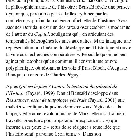
la philosophie marxiste de l’histoire ; Bensaïd révèle une pensée
dynamique, parcourue par les failles, rythmée par les
contretemps qui font la matière conflictuelle de l’histoire. Avec
Jacques Derrida, il est l’un des rares à oser célébrer la modernité
de l’auteur du
Capital
, soulignant qu’« en articulant des
temporalités hétérogènes les unes aux autres, Marx inaugure une
représentation non linéaire du développement historique et ouvre
la voie aux recherches comparatives
».
Persuadé qu’on ne peut
agir et philosopher qu’en commun, il construit une œuvre
polyphonique, où résonnent les voix d’Ernst Bloch, d’Auguste
Blanqui, ou encore de Charles Péguy.
Après
Qui est le juge ? Contre la tentation du
tribunal de
l’Histoire
(Fayard, 1999), Daniel Bensaïd développe dans
Résistances, essai de taupologie générale
(Fayard, 2001) une
malicieuse critique du postmodernisme sous l’égide de… la
taupe, vieille amie révolutionnaire de Marx (elle « sait si bien
travailler sous terre pour apparaître brusquement… ») qui
incarne à ses yeux le « refus de se résigner à toute idée que
l’histoire serait parvenue à son terme ». Dans son