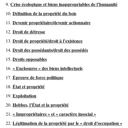
Crise écologique et biens inappropriables de l’humanité
Définition de la propriété du bois
Devenir propriétaire/devenir actionnaire
Droit de détresse
Droit de propriété/droit à l’existence
Droit des possédants/droit des possédés
Droits opposables
« Enclosures » des biens intellectuels
Épreuve de force politique
État et propriété
Exploitation
Hobbes, l’État et la propriété
« Impropriétaires » et « caractère insocial »
Légitimation de la propriété par le « droit d’occupation »