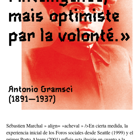
Sébastien Marchal » align= »acheval » />En cierta medida, la
experiencia inicial de los Foros sociales desde Seattle (1999) y el
primer Porto Alegre (2001) refleja esta ilusión en cuanto a la