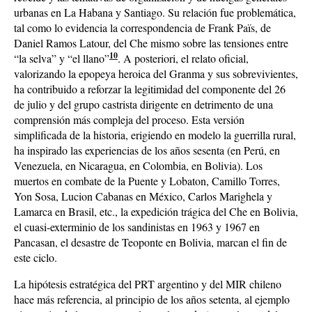
urbanas en La Habana y Santiago. Su relación fue problemática,
tal como lo evidencia la correspondencia de Frank Païs, de
Daniel Ramos Latour, del Che mismo sobre las tensiones entre
10
“la selva” y “el llano”
. A posteriori, el relato oficial,
valorizando la epopeya heroica del Granma y sus sobrevivientes,
ha contribuido a reforzar la legitimidad del componente del 26
de julio y del grupo castrista dirigente en detrimento de una
comprensión más compleja del proceso. Esta versión
simplificada de la historia, erigiendo en modelo la guerrilla rural,
ha inspirado las experiencias de los años sesenta (en Perú, en
Venezuela, en Nicaragua, en Colombia, en Bolivia). Los
muertos en combate de la Puente y Lobaton, Camillo Torres,
Yon Sosa, Lucion Cabanas en México, Carlos Marighela y
Lamarca en Brasil, etc., la expedición trágica del Che en Bolivia,
el cuasi-exterminio de los sandinistas en 1963 y 1967 en
Pancasan, el desastre de Teoponte en Bolivia, marcan el fin de
este ciclo.
La hipótesis estratégica del PRT argentino y del MIR chileno
hace más referencia, al principio de los años setenta, al ejemplo