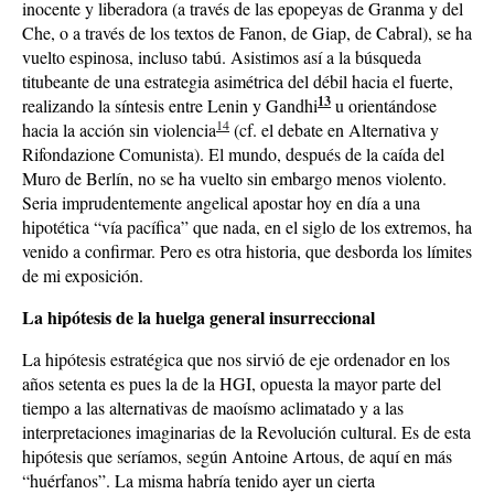
inocente y liberadora (a través de las epopeyas de Granma y del
Che, o a través de los textos de Fanon, de Giap, de Cabral), se ha
vuelto espinosa, incluso tabú. Asistimos así a la búsqueda
titubeante de una estrategia asimétrica del débil hacia el fuerte,
13
realizando la síntesis entre Lenin y Gandhi
u orientándose
14
hacia la acción sin violencia
(cf. el debate en Alternativa y
Rifondazione Comunista). El mundo, después de la caída del
Muro de Berlín, no se ha vuelto sin embargo menos violento.
Seria imprudentemente angelical apostar hoy en día a una
hipotética “vía pacífica” que nada, en el siglo de los extremos, ha
venido a confirmar. Pero es otra historia, que desborda los límites
de mi exposición.
La hipótesis de la huelga general insurreccional
La hipótesis estratégica que nos sirvió de eje ordenador en los
años setenta es pues la de la HGI, opuesta la mayor parte del
tiempo a las alternativas de maoísmo aclimatado y a las
interpretaciones imaginarias de la Revolución cultural. Es de esta
hipótesis que seríamos, según Antoine Artous, de aquí en más
“huérfanos”. La misma habría tenido ayer un cierta