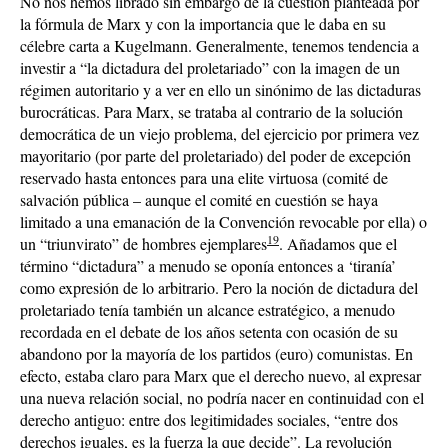
No nos hemos librado sin embargo de la cuestión planteada por
la fórmula de Marx y con la importancia que le daba en su
célebre carta a Kugelmann. Generalmente, tenemos tendencia a
investir a “la dictadura del proletariado” con la imagen de un
régimen autoritario y a ver en ello un sinónimo de las dictaduras
burocráticas. Para Marx, se trataba al contrario de la solución
democrática de un viejo problema, del ejercicio por primera vez
mayoritario (por parte del proletariado) del poder de excepción
reservado hasta entonces para una elite virtuosa (comité de
salvación pública – aunque el comité en cuestión se haya
limitado a una emanación de la Convención revocable por ella) o
19
un “triunvirato” de hombres ejemplares
. Añadamos que el
término “dictadura” a menudo se oponía entonces a ‘tiranía’
como expresión de lo arbitrario. Pero la noción de dictadura del
proletariado tenía también un alcance estratégico, a menudo
recordada en el debate de los años setenta con ocasión de su
abandono por la mayoría de los partidos (euro) comunistas. En
efecto, estaba claro para Marx que el derecho nuevo, al expresar
una nueva relación social, no podría nacer en continuidad con el
derecho antiguo: entre dos legitimidades sociales, “entre dos
derechos iguales, es la fuerza la que decide”. La revolución