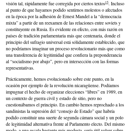
15
visión tal, rápidamente fue corregida por ciertos textos
. Incluso
al punto de que hayamos podido sentirnos molestos o afectados
en la época por la adhesión de Ernest Mandel a la “democracia
mixta” a partir de un reexamen de las relaciones entre soviets y
constituyente en Rusia. Es evidente en efecto, con más razón en
países de tradición parlamentaria más que centenaria, donde el
principio del sufragio universal está sólidamente establecido, que
no podríamos imaginar un proceso revolucionario más que como
una transferencia de legitimidad que confiera la preponderancia
al “socialismo por abajo”, pero en intersección con las formas
representativas.
Prácticamente, hemos evolucionado sobre este punto, en la
ocasión por ejemplo de la revolución nicaragüense. Podíamos
impugnar el hecho de organizar elecciones “libres” en 1989, en
un contexto de guerra civil y estado de sitio, pero no
cuestionábamos el principio. En cambio hemos reprochado a los
sandinistas la supresión del “consejo de Estado” que habría
podido constituir una suerte de segunda cámara social y un polo
de legitimidad alternativa frente al Parlamento electo. Del mismo
modo, a una escala bastante más modesta, sería útil volver sobre