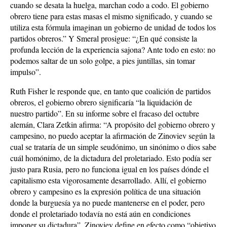
cuando se desata la huelga, marchan codo a codo. El gobierno
obrero tiene para estas masas el mismo significado, y cuando se
utiliza esta fórmula imaginan un gobierno de unidad de todos los
partidos obreros.” Y Smeral prosigue: “¿En qué consiste la
profunda lección de la experiencia sajona? Ante todo en esto: no
podemos saltar de un solo golpe, a pies juntillas, sin tomar
impulso”.
Ruth Fisher le responde que, en tanto que coalición de partidos
obreros, el gobierno obrero significaría “la liquidación de
nuestro partido”. En su informe sobre el fracaso del octubre
alemán, Clara Zetkin afirma: “A propósito del gobierno obrero y
campesino, no puedo aceptar la afirmación de Zinoviev según la
cual se trataría de un simple seudónimo, un sinónimo o dios sabe
cuál homónimo, de la dictadura del proletariado. Esto podía ser
justo para Rusia, pero no funciona igual en los países dónde el
capitalismo esta vigorosamente desarrollado. Allí, el gobierno
obrero y campesino es la expresión política de una situación
donde la burguesía ya no puede mantenerse en el poder, pero
donde el proletariado todavía no está aún en condiciones
imponer su dictadura”. Zinoviev define en efecto como “objetivo