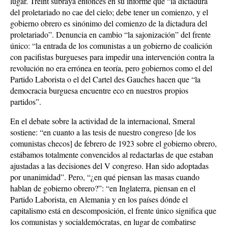
lugar. Treint subraya entonces en su informe que “la dictadura
del proletariado no cae del cielo; debe tener un comienzo, y el
gobierno obrero es sinónimo del comienzo de la dictadura del
proletariado”. Denuncia en cambio “la sajonización” del frente
único: “la entrada de los comunistas a un gobierno de coalición
con pacifistas burgueses para impedir una intervención contra la
revolución no era errónea en teoría, pero gobiernos como el del
Partido Laborista o el del Cartel des Gauches hacen que “la
democracia burguesa encuentre eco en nuestros propios
partidos”.
En el debate sobre la actividad de la internacional, Smeral
sostiene: “en cuanto a las tesis de nuestro congreso [de los
comunistas checos] de febrero de 1923 sobre el gobierno obrero,
estábamos totalmente convencidos al redactarlas de que estaban
ajustadas a las decisiones del V congreso. Han sido adoptadas
por unanimidad”. Pero, “¿en qué piensan las masas cuando
hablan de gobierno obrero?”: “en Inglaterra, piensan en el
Partido Laborista, en Alemania y en los países dónde el
capitalismo está en descomposición, el frente único significa que
los comunistas y socialdemócratas, en lugar de combatirse