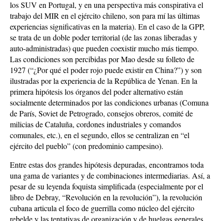
los SUV en Portugal, y en una perspectiva más conspirativa el
trabajo del MIR en el ejército chileno, son para mí las últimas
experiencias significativas en la materia). En el caso de la GPP,
se trata de un doble poder territorial (de las zonas liberadas y
auto-administradas) que pueden coexistir mucho más tiempo.
Las condiciones son percibidas por Mao desde su folleto de
1927 (“¿Por qué el poder rojo puede existir en China?”) y son
ilustradas por la experiencia de la República de Yenan. En la
primera hipótesis los órganos del poder alternativo están
socialmente determinados por las condiciones urbanas (Comuna
de París, Soviet de Petrogrado, consejos obreros, comité de
milicias de Cataluña, cordones industriales y comandos
comunales, etc.), en el segundo, ellos se centralizan en “el
ejército del pueblo” (con predominio campesino).
Entre estas dos grandes hipótesis depuradas, encontramos toda
una gama de variantes y de combinaciones intermediarias. Así, a
pesar de su leyenda foquista simplificada (especialmente por el
libro de Debray, “Revolución en la revolución”), la revolución
cubana articula el foco de guerrilla como núcleo del ejército
rebelde y las tentativas de organización y de huelgas generales