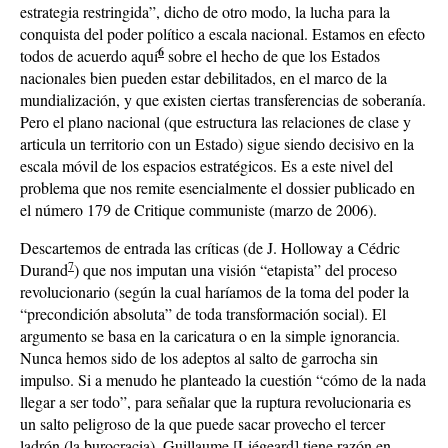
estrategia restringida”, dicho de otro modo, la lucha para la
conquista del poder político a escala nacional. Estamos en efecto
6
todos de acuerdo aquí
sobre el hecho de que los Estados
nacionales bien pueden estar debilitados, en el marco de la
mundialización, y que existen ciertas transferencias de soberanía.
Pero el plano nacional (que estructura las relaciones de clase y
articula un territorio con un Estado) sigue siendo decisivo en la
escala móvil de los espacios estratégicos. Es a este nivel del
problema que nos remite esencialmente el dossier publicado en
el número 179 de Critique communiste (marzo de 2006).
Descartemos de entrada las críticas (de J. Holloway a Cédric
7
Durand
) que nos imputan una visión “etapista” del proceso
revolucionario (según la cual haríamos de la toma del poder la
“precondición absoluta” de toda transformación social). El
argumento se basa en la caricatura o en la simple ignorancia.
Nunca hemos sido de los adeptos al salto de garrocha sin
impulso. Si a menudo he planteado la cuestión “cómo de la nada
llegar a ser todo”, para señalar que la ruptura revolucionaria es
un salto peligroso de la que puede sacar provecho el tercer
ladrón (la burocracia). Guillaume [Liégeard] tiene razón en