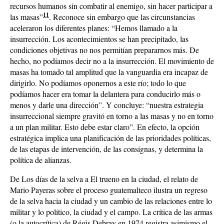
recursos humanos sin combatir al enemigo, sin hacer participar a
11
las masas”
. Reconoce sin embargo que las circunstancias
aceleraron los diferentes planes: “Hemos llamado a la
insurrección. Los acontecimientos se han precipitado, las
condiciones objetivas no nos permitían prepararnos más. De
hecho, no podíamos decir no a la insurrección. El movimiento de
masas ha tomado tal amplitud que la vanguardia era incapaz de
dirigirlo. No podíamos oponernos a este río; todo lo que
podíamos hacer era tomar la delantera para conducirlo más o
menos y darle una dirección”. Y concluye: “nuestra estrategia
insurreccional siempre gravitó en torno a las masas y no en torno
a un plan militar. Esto debe estar claro”. En efecto, la opción
estratégica implica una planificación de las prioridades políticas,
de las etapas de intervención, de las consignas, y determina la
política de alianzas.
De Los días de la selva a El trueno en la ciudad, el relato de
Mario Payeras sobre el proceso guatemalteco ilustra un regreso
de la selva hacia la ciudad y un cambio de las relaciones entre lo
militar y lo político, la ciudad y el campo. La crítica de las armas
(o la autocrítica) de Régis Debray en 1974 registra asimismo el