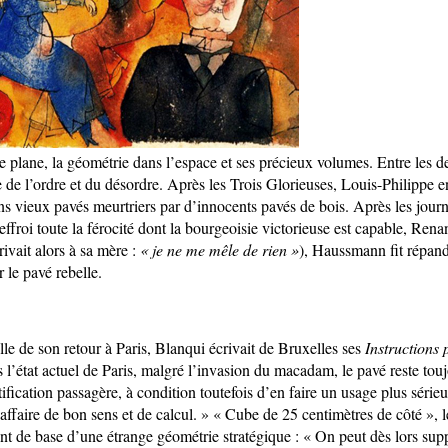
 plane, la géométrie dans l’espace et ses précieux volumes. Entre les deu
e de l’ordre et du désordre. Après les Trois Glorieuses, Louis-Philippe e
ns vieux pavés meurtriers par d’innocents pavés de bois. Après les jour
effroi toute la férocité dont la bourgeoisie victorieuse est capable, Rena
rivait alors à sa mère :
« je ne me mêle de rien »
), Haussmann fit répa
 le pavé rebelle.
lle de son retour à Paris, Blanqui écrivait de Bruxelles ses
Instructions 
 l’état actuel de Paris, malgré l’invasion du macadam, le pavé reste touj
tification passagère, à condition toutefois d’en faire un usage plus série
affaire de bon sens et de calcul. » « Cube de 25 centimètres de côté », l
ent de base d’une étrange géométrie stratégique : « On peut dès lors sup