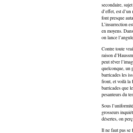
secondaire, suje
d’effet, est d’un
font presque auta
L’insurrection es
en moyens. Dans 
on lance l’angul
Contre toute vrai
raison d’Haussman
peut rêver l’imag
quelconque, un p
barricades les is
front, et voilà l
barricades que le
pesanteurs du te
Sous l’uniformit
grosseurs inquiét
désertes, on per
Il ne faut pas se