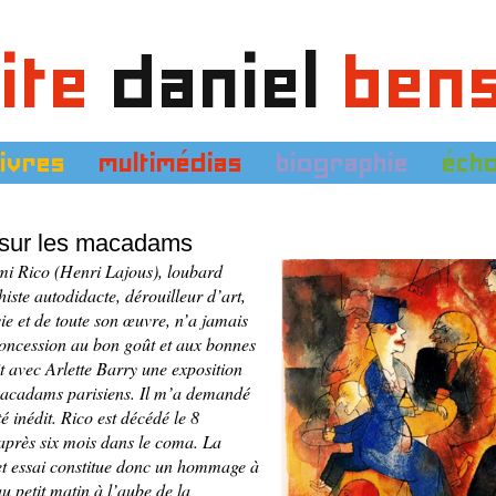
ite
daniel
ben
livres
multimédias
biographie
éch
 sur les macadams
i Rico (Henri Lajous), loubard
iste autodidacte, dérouilleur d’art,
vie et de toute son œuvre, n’a jamais
concession au bon goût et aux bonnes
 avec Arlette Barry une exposition
 macadams parisiens. Il m’a demandé
té inédit. Rico est décédé le 8
près six mois dans le coma. La
et essai constitue donc un hommage à
u petit matin à l’aube de la