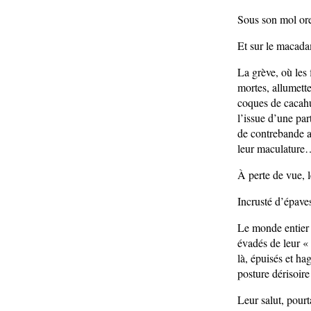
Sous son mol ore
Et sur le macad
La grève, où les 
mortes, allumette
coques de cacahuè
l’issue d’une par
de contrebande a
leur maculature
À perte de vue, 
Incrusté d’épave
Le monde entier 
évadés de leur « 
là, épuisés et ha
posture dérisoire
Leur salut, pourt