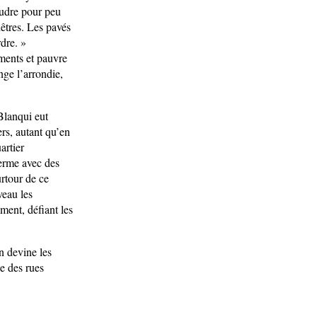
oudre pour peu
nêtres. Les pavés
rdre. »
iments et pauvre
nge l’arrondie,
 Blanqui eut
ers, autant qu’en
artier
ferme avec des
urtour de ce
eau les
ement, défiant les
.
n devine les
e des rues