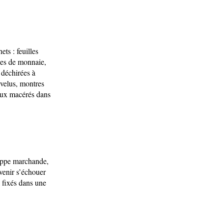
ts : feuilles
èces de monnaie,
 déchirées à
evelus, montres
aux macérés dans
loppe marchande,
venir s’échouer
a fixés dans une