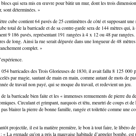
 blocs qui sera mis en œuvre pour bâtir un mur, dont les trois dimension
r, sont déterminées. »
tre cube contient 64 pavés de 25 centimètres de côté et supposant une 
ube total de la barricade et de sa contre-garde sera de 144 mètres qui, à
ent 9 186 pavés, représentant 191 rangées à 4 x 12 ou 48 par rangées
es de long. Ainsi la rue serait dépavée dans une longueur de 48 mètres 
ranchement complet. »
d’expérience.
 4 054 barricades des Trois Glorieuses de 1830, il avait fallu 8 125 000
lés par magie, sautant de main en main, comme autant de mots de pass
née de travail non payé, qui se moque du travail, et redevient un jeu.
 de la barricade bien faite et les « immenses remuements de pierre du d
omiques. Circulant et grimpant, narquois et têtu, meurtri de coups et de 
t pas blairer la pierre de bonne famille, rangée et toilettée comme une 
ntôt projectile, il est la matière première, le bon à tout faire, le libéro de
e : « La grenade qu’on a pris la mauvaise habitude d’appeler bombe, es