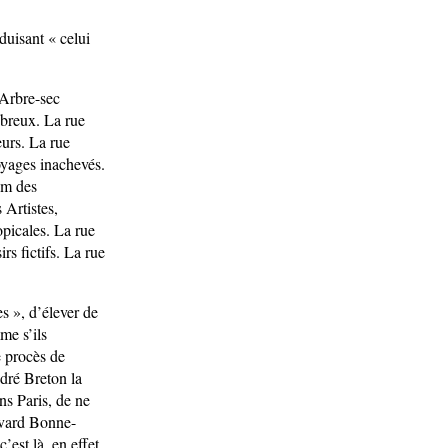
duisant « celui
’Arbre-sec
breux. La rue
urs. La rue
yages inachevés.
am des
Artistes,
picales. La rue
s fictifs. La rue
s », d’élever de
me s’ils
e procès de
dré Breton la
ns Paris, de ne
levard Bonne-
’est là, en effet,