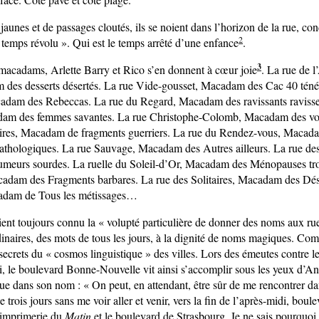
jaunes et de passages cloutés, ils se noient dans l’horizon de la rue, con
2
 temps révolu ». Qui est le temps arrêté d’une enfance
.
3
 macadams, Arlette Barry et Rico s’en donnent à cœur joie
. La rue de l
 des desserts désertés. La rue Vide-gousset, Macadam des Cac 40 téné
cadam des Rebeccas. La rue du Regard, Macadam des ravissants ravisse
am des femmes savantes. La rue Christophe-Colomb, Macadam des vo
oires, Macadam de fragments guerriers. La rue du Rendez-vous, Macad
thologiques. La rue Sauvage, Macadam des Autres ailleurs. La rue des 
eurs sourdes. La ruelle du Soleil-d’Or, Macadam des Ménopauses tro
adam des Fragments barbares. La rue des Solitaires, Macadam des Désir
cadam de Tous les métissages…
ent toujours connu la « volupté particulière de donner des noms aux rue
inaires, des mots de tous les jours, à la dignité de noms magiques. Com
 secrets du « cosmos linguistique » des villes. Lors des émeutes contre l
i, le boulevard Bonne-Nouvelle vit ainsi s’accomplir sous les yeux d’An
e dans son nom : « On peut, en attendant, être sûr de me rencontrer da
e trois jours sans me voir aller et venir, vers la fin de l’après-midi, bou
’imprimerie du
Matin
et le boulevard de Strasbourg. Je ne sais pourquoi c