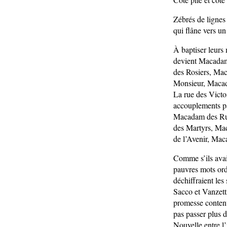
Zébrés de lignes 
qui flâne vers un
À baptiser leurs
devient Macadam
des Rosiers, Ma
Monsieur, Macad
La rue des Vict
accouplements pa
Macadam des Rum
des Martyrs, Mac
de l’Avenir, Ma
Comme s’ils avai
pauvres mots ord
déchiffraient les
Sacco et Vanzett
promesse contenu
pas passer plus d
Nouvelle entre l