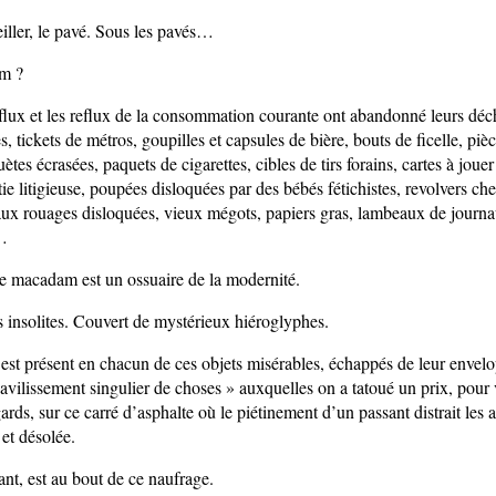
iller, le pavé. Sous les pavés…
am ?
flux et les reflux de la consommation courante ont abandonné leurs déche
s, tickets de métros, goupilles et capsules de bière, bouts de ficelle, pi
tes écrasées, paquets de cigarettes, cibles de tirs forains, cartes à jouer
tie litigieuse, poupées disloquées par des bébés fétichistes, revolvers ch
ux rouages disloquées, vieux mégots, papiers gras, lambeaux de journ
…
le macadam est un ossuaire de la modernité.
s insolites. Couvert de mystérieux hiéroglyphes.
est présent en chacun de ces objets misérables, échappés de leur enve
avilissement singulier de choses » auxquelles on a tatoué un prix, pour 
gards, sur ce carré d’asphalte où le piétinement d’un passant distrait les 
 et désolée.
ant, est au bout de ce naufrage.