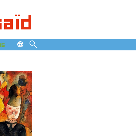
saïd
os