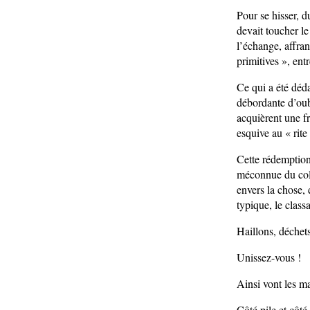
Pour se hisser, 
devait toucher le
l’échange, affran
primitives », ent
Ce qui a été dédai
débordante d’oub
acquièrent une fr
esquive au « rite
Cette rédemption
méconnue du colle
envers la chose, 
typique, le class
Haillons, déchet
Unissez-vous !
Ainsi vont les 
Côté pile et côté