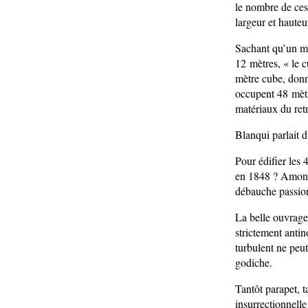
le nombre de ces
largeur et hauteu
Sachant qu’un mè
12 mètres, « le c
mètre cube, donn
occupent 48 mètr
matériaux du ret
Blanqui parlait 
Pour édifier les
en 1848 ? Amonce
débauche passion
La belle ouvrage
strictement antin
turbulent ne peu
godiche.
Tantôt parapet, ta
insurrectionnell