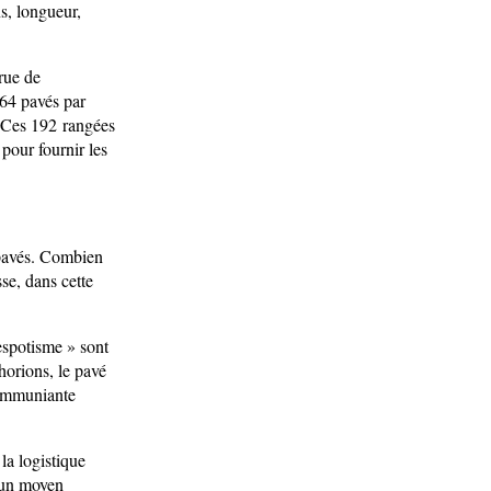
s, longueur,
rue de
 64 pavés par
. Ces 192 rangées
pour fournir les
 pavés. Combien
e, dans cette
espotisme » sont
horions, le pavé
communiante
 la logistique
t un moyen