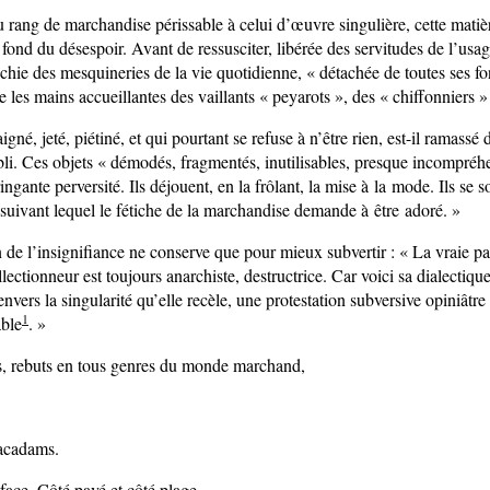
du rang de marchandise périssable à celui d’œuvre singulière, cette mat
 fond du désespoir. Avant de ressusciter, libérée des servitudes de l’usag
chie des mesquineries de la vie quotidienne, « détachée de toutes ses fo
re les mains accueillantes des vaillants « peyarots », des « chiffonniers » 
gné, jeté, piétiné, et qui pourtant se refuse à n’être rien, est-il ramassé 
li. Ces objets « démodés, fragmentés, inutilisables, presque incompréh
ingante perversité. Ils déjouent, en la frôlant, la mise à la mode. Ils se 
 suivant lequel le fétiche de la marchandise demande à être adoré. »
 de l’insignifiance ne conserve que pour mieux subvertir : « La vraie pa
ctionneur est toujours anarchiste, destructrice. Car voici sa dialectique : 
envers la singularité qu’elle recèle, une protestation subversive opiniâtre
1
able
. »
s, rebuts en tous genres du monde marchand,
macadams.
 face. Côté pavé et côté plage.