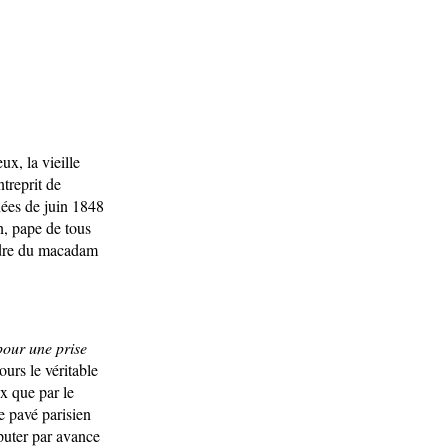
x, la vieille
ntreprit de
nées de juin 1848
n, pape de tous
ndre du macadam
pour une prise
ours le véritable
ux que par le
e pavé parisien
puter par avance