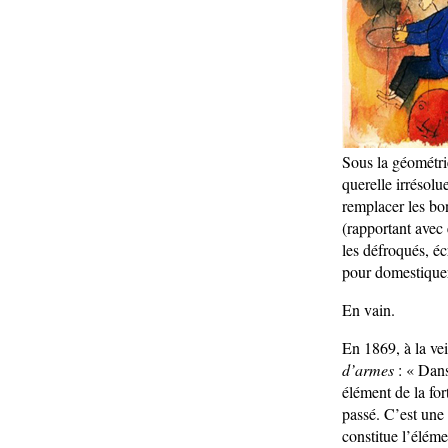
Sous la géométrie
querelle irrésolu
remplacer les bo
(rapportant avec 
les défroqués, éc
pour domestiquer
En vain.
En 1869, à la vei
d’armes
: « Dans
élément de la for
passé. C’est une 
constitue l’élém