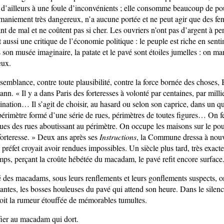
t d’ailleurs à une foule d’inconvénients ; elle consomme beaucoup de p
 maniement très dangereux, n’a aucune portée et ne peut agir que des fe
nt de mal et ne coûtent pas si cher. Les ouvriers n’ont pas d’argent à pe
t aussi une critique de l’économie politique : le peuple est riche en sent
son musée imaginaire, la patate et le pavé sont étoiles jumelles : on ma
eux.
semblance, contre toute plausibilité, contre la force bornée des choses,
n. « Il y a dans Paris des forteresses à volonté par centaines, par milli
ination… Il s’agit de choisir, au hasard ou selon son caprice, dans un qu
érimètre formé d’une série de rues, périmètres de toutes figures… On 
sues des rues aboutissant au périmètre. On occupe les maisons sur le po
a forteresse. » Deux ans après ses
Instructions
, la Commune dressa à nouv
 préfet croyait avoir rendues impossibles. Un siècle plus tard, très exact
mps, perçant la croûte hébétée du macadam, le pavé refit encore surface
é des macadams, sous leurs renflements et leurs gonflements suspects, o
antes, les bosses houleuses du pavé qui attend son heure. Dans le silenc
çoit la rumeur étouffée de mémorables tumultes.
 fier au macadam qui dort.