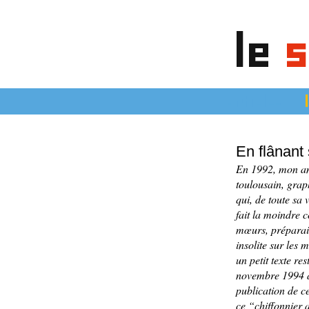
le
s
articles
En flânant
En 1992, mon am
toulousain, graph
qui, de toute sa 
fait la moindre 
mœurs, préparait
insolite sur les
un petit texte res
novembre 1994 a
publication de c
ce “chiffonnier a