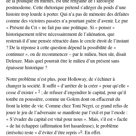
de la politique en miettes, est une rengaine de l’idéologie
postmoderne. Cette rhétorique prétend s’alléger du poids d’une
histoire trop lourde à porter. Qui n’a pas de mémoire des défaites
comme des victoires passées n’a pourtant guère d’avenir. Le pur
« Présent du Cri » ne fait pas une politique. Si « penser »
historiquement relève nécessairement de l’aliénation, que
resterait-il d’une pensée rétractée dans le cercle étroit de l’instant
? De la réponse à cette question dépend la possibilité de «
continuer », ou de recommencer – par le milieu, bien sûr, disait
Deleuze. Mais quel pourrait être le milieu d’un présent sans
épaisseur historique ?
Notre problème n’est plus, pour Holloway, de s’échiner à
changer la société. Il suffit « d’arrêter de la créer » pour qu’elle «
5
cesse d’exister »
; de refuser d’engendrer le capital, pour qu’il
tombe en poussière, comme un Golem dont on effacerait du
front la lettre de vie. Comme chez Toni Negri, ce grand refus de
jouer le jeu de l’adversaire se manifeste par l’exil et par l’exode :
« S’évader du capital est vital pour nous ». Mais, s’il est « facile
» de lui échapper (affirmation fort hasardeuse), le problème
6
(irrésolu) reste « d’éviter d’être repris »
. En effet.