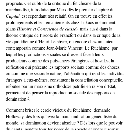
propriété. Cet oubli de la critique du fétichisme de la
marchandise, introduite par Marx dès le premier chapitre du
Capital
, est cependant très relatif. On en trouve en effet les
prolongements et les remaniements chez Lukacs notamment
(dans
Histoire et Conscience de classe
), mais aussi dans la
théorie critique de l’École de Francfort ou dans la critique de la
vie quotidienne d’Henri Lefebvre, ou encore chez un auteur
contemporain comme Jean-Marie Vincent. Le fétichisme, par
lequel les productions sociales se dressent face à leurs
producteurs comme des puissances étrangères et hostiles, la
réification qui présente les rapports sociaux comme des choses
ou comme une seconde nature, l’aliénation qui rend les individus
étrangers à eux-mêmes, constituent la constellation conceptuelle,
refoulée par un marxisme orthodoxe pétrifié en raison d’État,
permettant de penser la reproduction sociale des rapports de
3
domination
.
Comment briser le cercle vicieux du fétichisme, demande
Holloway, dès lors qu’avec la marchandisation généralisée du
monde, sa domination devient absolue ? Dès lors que le pouvoir
du capital pénètre tous les pores de la société et opère jusqu’au