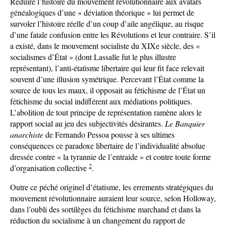
Réduire l’histoire du mouvement révolutionnaire aux avatars
généalogiques d’une « déviation théorique » lui permet de
survoler l’histoire réelle d’un coup d’aile angélique, au risque
d’une fatale confusion entre les Révolutions et leur contraire. S’il
a existé, dans le mouvement socialiste du XIXe siècle, des «
socialismes d’État » (dont Lassalle fut le plus illustre
représentant), l’anti-étatisme libertaire qui leur fit face relevait
souvent d’une illusion symétrique. Percevant l’État comme la
source de tous les maux, il opposait au fétichisme de l’État un
fétichisme du social indifférent aux médiations politiques.
L’abolition de tout principe de représentation ramène alors le
rapport social au jeu des subjectivités désirantes.
Le Banquier
anarchiste
de Fernando Pessoa pousse à ses ultimes
conséquences ce paradoxe libertaire de l’individualité absolue
dressée contre « la tyrannie de l’entraide » et contre toute forme
2
d’organisation collective
.
Outre ce péché originel d’étatisme, les errements stratégiques du
mouvement révolutionnaire auraient leur source, selon Holloway,
dans l’oubli des sortilèges du fétichisme marchand et dans la
réduction du socialisme à un changement du rapport de