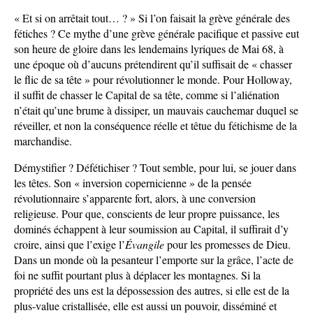
« Et si on arrêtait tout… ? » Si l’on faisait la grève générale des
fétiches ? Ce mythe d’une grève générale pacifique et passive eut
son heure de gloire dans les lendemains lyriques de Mai 68, à
une époque où d’aucuns prétendirent qu’il suffisait de « chasser
le flic de sa tête » pour révolutionner le monde. Pour Holloway,
il suffit de chasser le Capital de sa tête, comme si l’aliénation
n’était qu’une brume à dissiper, un mauvais cauchemar duquel se
réveiller, et non la conséquence réelle et têtue du fétichisme de la
marchandise.
Démystifier ? Défétichiser ? Tout semble, pour lui, se jouer dans
les têtes. Son « inversion copernicienne » de la pensée
révolutionnaire s’apparente fort, alors, à une conversion
religieuse. Pour que, conscients de leur propre puissance, les
dominés échappent à leur soumission au Capital, il suffirait d’y
croire, ainsi que l’exige l’
Évangile
pour les promesses de Dieu.
Dans un monde où la pesanteur l’emporte sur la grâce, l’acte de
foi ne suffit pourtant plus à déplacer les montagnes. Si la
propriété des uns est la dépossession des autres, si elle est de la
plus-value cristallisée, elle est aussi un pouvoir, disséminé et