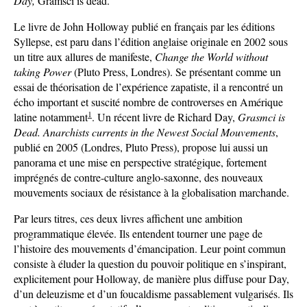
Day,
Gramsci is dead.
Le livre de John Holloway publié en français par les éditions
Syllepse, est paru dans l’édition anglaise originale en 2002 sous
un titre aux allures de manifeste,
Change the World without
taking Power
(Pluto Press, Londres). Se présentant comme un
essai de théorisation de l’expérience zapatiste, il a rencontré un
écho important et suscité nombre de controverses en Amérique
1
latine notamment
. Un récent livre de Richard Day,
Grasmci is
Dead. Anarchists currents in the Newest Social Mouvements
,
publié en 2005 (Londres, Pluto Press), propose lui aussi un
panorama et une mise en perspective stratégique, fortement
imprégnés de contre-culture anglo-saxonne, des nouveaux
mouvements sociaux de résistance à la globalisation marchande.
Par leurs titres, ces deux livres affichent une ambition
programmatique élevée. Ils entendent tourner une page de
l’histoire des mouvements d’émancipation. Leur point commun
consiste à éluder la question du pouvoir politique en s’inspirant,
explicitement pour Holloway, de manière plus diffuse pour Day,
d’un deleuzisme et d’un foucaldisme passablement vulgarisés. Ils