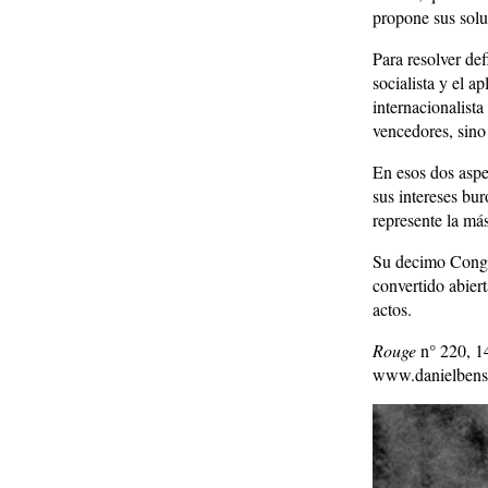
propone sus soluc
Para resolver def
socialista y el a
internacionalist
vencedores, sino 
En esos dos aspec
sus intereses bu
represente la má
Su decimo Congres
convertido abier
actos.
Rouge
n° 220, 1
www.danielbens