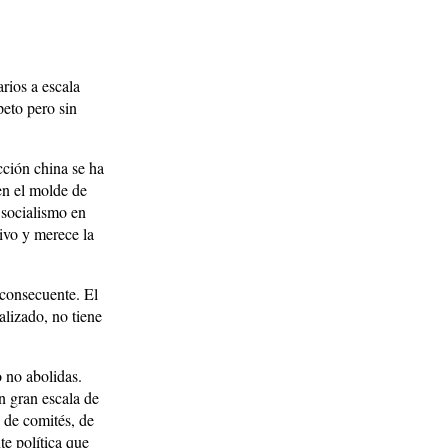
rios a escala
peto pero sin
ección china se ha
en el molde de
 socialismo en
ivo y merece la
 consecuente. El
alizado, no tiene
 no abolidas.
n gran escala de
s de comités, de
te política que