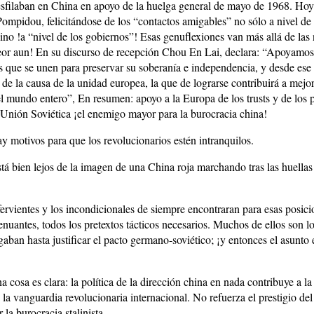
esfilaban en China en apoyo de la huelga general de mayo de 1968. Ho
Pompidou, felicitándose de los “contactos amigables” no sólo a nivel de
sino !a “nivel de los gobiernos”! Esas genuflexiones van más allá de las
eor aun! En su discurso de recepción Chou En Lai, declara: “Apoyamos
 que se unen para preservar su soberanía e independencia, y desde ese 
de la causa de la unidad europea, la que de lograrse contribuirá a mejor
l mundo entero”, En resumen: apoyo a la Europa de los trusts y de los 
a Unión Soviética ¡el enemigo mayor para la burocracia china!
ay motivos para que los revolucionarios estén intranquilos.
stá bien lejos de la imagen de una China roja marchando tras las huell
fervientes y los incondicionales de siempre encontraran para esas posici
tenuantes, todos los pretextos tácticos necesarios. Muchos de ellos son 
gaban hasta justificar el pacto germano-soviético; ¡y entonces el asunto
a cosa es clara: la política de la dirección china en nada contribuye a l
la vanguardia revolucionaria internacional. No refuerza el prestigio del
 la burocracia stalinista.