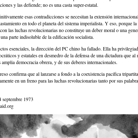
iones y las defiende; no es una casta super-estatal.
initivamente esas contradicciones se necesitan la extensión internaciona
plastamiento en todo el planeta del sistema imperialista. Y eso, porque la
a con las luchas revolucionarias no constituye un deber moral o una gene
una parte indisoluble de la edificación socialista.
tos esenciales, la dirección del PC chino ha fallado. Ella ha privilegia
rocráticos y estatales en desmedro de la defensa de una dictadura que a
s amplia democracia obrera, y de sus deberes internacionales.
o confirma que al lanzarse a fondo a la coexistencia pacífica tripartita
tamente en un freno para las luchas revolucionarias tanto por sus palab
4 septembre 1973
aid.org