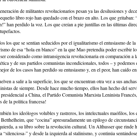
eneración de militantes revolucionarios pesan ya las desilusiones y dec
pequeño libro rojo han quedado con el brazo en alto. Los que gritaban:
n!” han perdido la voz. Los que creían a pie juntillas en las últimas dire
tupefactos.
os los que se sentían seducidos por el igualitarismo el entusiasmo de la
arismo de esa “hola en blanco” en la que Mao pretendía poder escribir lo
 ser considerado como intransigencia revolucionaria en comparación a la
ética y de sus partidos comunistas incondicionales, todos – y podemos 
mejor de los casos han perdido su entusiasmo y, en el peor, han caído en
lven a salir a la superficie, los que se encuentran otra vez a sus ancha
talinistas de siempre. Desde hace mucho tiempo, ellos han hecho del serv
 presidencial a China, el Partido Comunista Marxista Leninista Francés, 
s de la política francesa!
bién los ideólogos volubles y rastreros, los intelectuales maófilos, los
 Betthelheim, que “cocina” apresuradamente un epilogo de circunstanci
zquierda, a su libro sobre la revolución cultural. Un Althusser que rinde
ca “silenciosa-” y desde la izquierda al stalinismo, y continúa sentándose