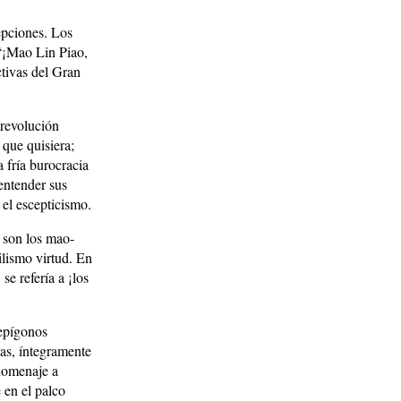
epciones. Los
 “¡Mao Lin Piao,
ctivas del Gran
 revolución
 que quisiera;
 fría burocracia
entender sus
 el escepticismo.
s son los mao-
ilismo virtud. En
se refería a ¡los
 epígonos
as, íntegramente
 homenaje a
 en el palco