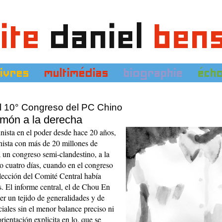
ite
daniel
ben
livres
multimédias
biographie
éch
 10° Congreso del PC Chino
imón a la derecha
ista en el poder desde hace 20 años,
ista con más de 20 millones de
 un congreso semi-clandestino, a la
lo cuatro días, cuando en el congreso
elección del Comité Central había
s. El informe central, el de Chou En
er un tejido de generalidades y de
iales sin el menor balance preciso ni
ientación explicita en lo, que se