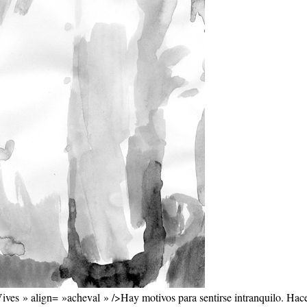
ives » align= »acheval » />Hay motivos para sentirse intranquilo. Hace