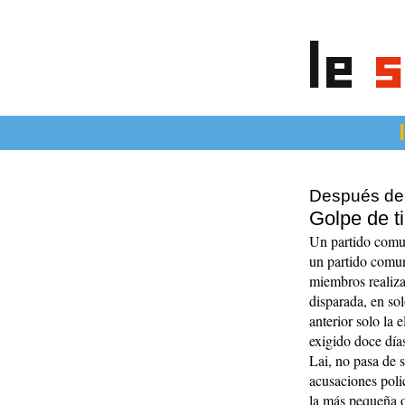
le
s
articles
Después del
Golpe de t
Un partido comun
un partido comun
miembros realiza
disparada, en so
anterior solo la 
exigido doce día
Lai, no pasa de s
acusaciones polic
la más pequeña or