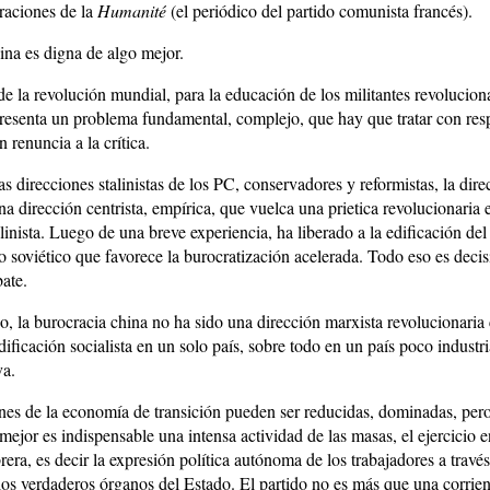
braciones de la
Humanité
(el periódico del partido comunista francés).
ina es digna de algo mejor.
de la revolución mundial, para la educación de los militantes revoluciona
presenta un problema fundamental, complejo, que hay que tratar con res
n renuncia a la crítica.
as direcciones stalinistas de los PC, conservadores y reformistas, la dir
a dirección centrista, empírica, que vuelca una prietica revolucionaria 
linista. Luego de una breve experiencia, ha liberado a la edificación del
 soviético que favorece la burocratización acelerada. Todo eso es decis
bate.
o, la burocracia china no ha sido una dirección marxista revolucionaria
ificación socialista en un solo país, sobre todo en un país poco industri
va.
nes de la economía de transición pueden ser reducidas, dominadas, pero
ejor es indispensable una intensa actividad de las masas, el ejercicio e
era, es decir la expresión política autónoma de los trabajadores a travé
 los verdaderos órganos del Estado. El partido no es más que una corrien