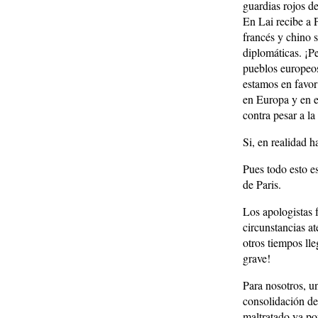
guardias rojos d
En Lai recibe a 
francés y chino 
diplomáticas. ¡P
pueblos europeos
estamos en favor 
en Europa y en e
contra pesar a l
Si, en realidad h
Pues todo esto e
de Paris.
Los apologistas 
circunstancias a
otros tiempos lle
grave!
Para nosotros, un
consolidación de 
maltratado ya por