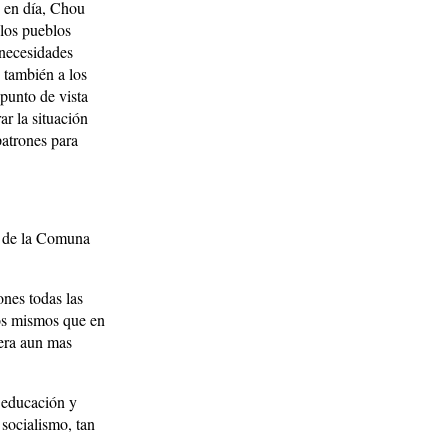
y en día, Chou
 los pueblos
 necesidades
 también a los
punto de vista
ar la situación
patrones para
as de la Comuna
ones todas las
los mismos que en
 era aun mas
a educación y
 socialismo, tan