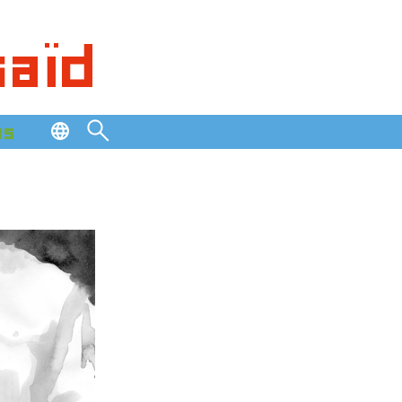
saïd
os