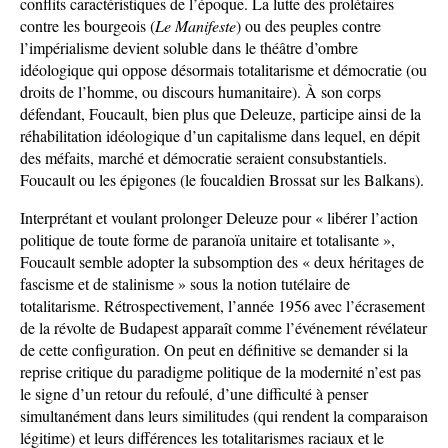
conflits caractéristiques de l’époque. La lutte des prolétaires
contre les bourgeois (
Le Manifeste
) ou des peuples contre
l’impérialisme devient soluble dans le théâtre d’ombre
idéologique qui oppose désormais totalitarisme et démocratie (ou
droits de l’homme, ou discours humanitaire). À son corps
défendant, Foucault, bien plus que Deleuze, participe ainsi de la
réhabilitation idéologique d’un capitalisme dans lequel, en dépit
des méfaits, marché et démocratie seraient consubstantiels.
Foucault ou les épigones (le foucaldien Brossat sur les Balkans).
Interprétant et voulant prolonger Deleuze pour « libérer l’action
politique de toute forme de paranoïa unitaire et totalisante »,
Foucault semble adopter la subsomption des « deux héritages de
fascisme et de stalinisme » sous la notion tutélaire de
totalitarisme. Rétrospectivement, l’année 1956 avec l’écrasement
de la révolte de Budapest apparaît comme l’événement révélateur
de cette configuration. On peut en définitive se demander si la
reprise critique du paradigme politique de la modernité n’est pas
le signe d’un retour du refoulé, d’une difficulté à penser
simultanément dans leurs similitudes (qui rendent la comparaison
légitime) et leurs différences les totalitarismes raciaux et le