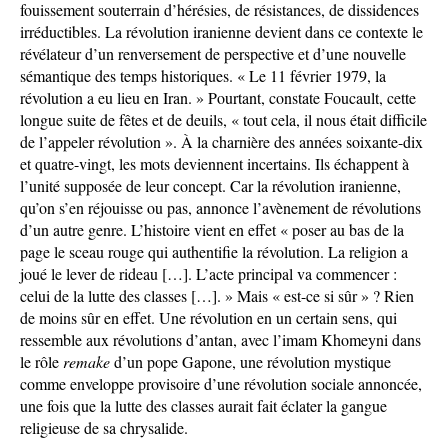
fouissement souterrain d’hérésies, de résistances, de dissidences
irréductibles. La révolution iranienne devient dans ce contexte le
révélateur d’un renversement de perspective et d’une nouvelle
sémantique des temps historiques. « Le 11 février 1979, la
révolution a eu lieu en Iran. » Pourtant, constate Foucault, cette
longue suite de fêtes et de deuils, « tout cela, il nous était difficile
de l’appeler révolution ». À la charnière des années soixante-dix
et quatre-vingt, les mots deviennent incertains. Ils échappent à
l’unité supposée de leur concept. Car la révolution iranienne,
qu’on s’en réjouisse ou pas, annonce l’avènement de révolutions
d’un autre genre. L’histoire vient en effet « poser au bas de la
page le sceau rouge qui authentifie la révolution. La religion a
joué le lever de rideau […]. L’acte principal va commencer :
celui de la lutte des classes […]. » Mais « est-ce si sûr » ? Rien
de moins sûr en effet. Une révolution en un certain sens, qui
ressemble aux révolutions d’antan, avec l’imam Khomeyni dans
le rôle
remake
d’un pope Gapone, une révolution mystique
comme enveloppe provisoire d’une révolution sociale annoncée,
une fois que la lutte des classes aurait fait éclater la gangue
religieuse de sa chrysalide.