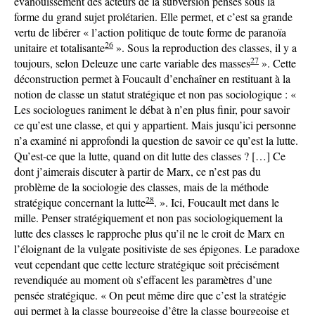
évanouissement des acteurs de la subversion pensés sous la
forme du grand sujet prolétarien. Elle permet, et c’est sa grande
vertu de libérer « l’action politique de toute forme de paranoïa
26
unitaire et totalisante
». Sous la reproduction des classes, il y a
27
toujours, selon Deleuze une carte variable des masses
». Cette
déconstruction permet à Foucault d’enchaîner en restituant à la
notion de classe un statut stratégique et non pas sociologique : «
Les sociologues raniment le débat à n’en plus finir, pour savoir
ce qu’est une classe, et qui y appartient. Mais jusqu’ici personne
n’a examiné ni approfondi la question de savoir ce qu’est la lutte.
Qu’est-ce que la lutte, quand on dit lutte des classes ? […] Ce
dont j’aimerais discuter à partir de Marx, ce n’est pas du
problème de la sociologie des classes, mais de la méthode
28
stratégique concernant la lutte
. ». Ici, Foucault met dans le
mille. Penser stratégiquement et non pas sociologiquement la
lutte des classes le rapproche plus qu’il ne le croit de Marx en
l’éloignant de la vulgate positiviste de ses épigones. Le paradoxe
veut cependant que cette lecture stratégique soit précisément
revendiquée au moment où s’effacent les paramètres d’une
pensée stratégique. « On peut même dire que c’est la stratégie
qui permet à la classe bourgeoise d’être la classe bourgeoise et