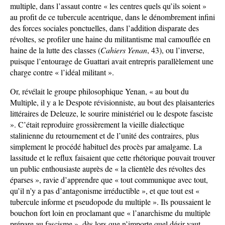
multiple, dans l’assaut contre « les centres quels qu’ils soient »
au profit de ce tubercule acentrique, dans le dénombrement infini
des forces sociales ponctuelles, dans l’addition disparate des
révoltes, se profiler une haine du militantisme mal camouflée en
haine de la lutte des classes (
Cahiers
Yenan
, 43), ou l’inverse,
puisque l’entourage de Guattari avait entrepris parallèlement une
charge contre « l’idéal militant ».
Or, révélait le groupe philosophique Yenan, « au bout du
Multiple, il y a le Despote révisionniste, au bout des plaisanteries
littéraires de Deleuze, le sourire ministériel ou le despote fasciste
». C’était reproduire grossièrement la vieille dialectique
stalinienne du retournement et de l’unité des contraires, plus
simplement le procédé habituel des procès par amalgame. La
lassitude et le reflux faisaient que cette rhétorique pouvait trouver
un public enthousiaste auprès de « la clientèle des révoltes des
éparses », ravie d’apprendre que « tout communique avec tout,
qu’il n’y a pas d’antagonisme irréductible », et que tout est «
tubercule informe et pseudopode du multiple ». Ils poussaient le
bouchon fort loin en proclamant que « l’anarchisme du multiple
prépare au fascisme », dès lors que n’importe quel désir vaut