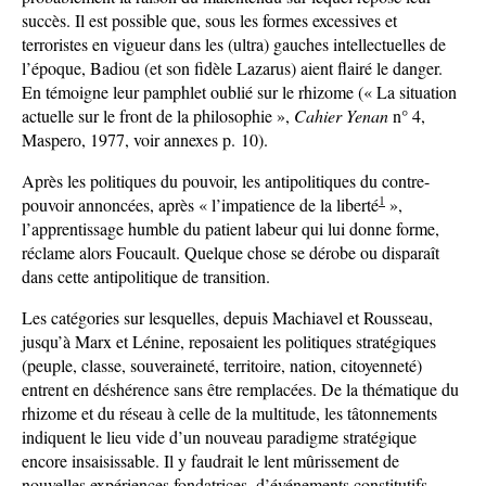
succès. Il est possible que, sous les formes excessives et
terroristes en vigueur dans les (ultra) gauches intellectuelles de
l’époque, Badiou (et son fidèle Lazarus) aient flairé le danger.
En témoigne leur pamphlet oublié sur le rhizome (« La situation
actuelle sur le front de la philosophie »,
Cahier Yenan
n° 4,
Maspero, 1977, voir annexes p. 10).
Après les politiques du pouvoir, les antipolitiques du contre-
1
pouvoir annoncées, après « l’impatience de la liberté
»,
l’apprentissage humble du patient labeur qui lui donne forme,
réclame alors Foucault. Quelque chose se dérobe ou disparaît
dans cette antipolitique de transition.
Les catégories sur lesquelles, depuis Machiavel et Rousseau,
jusqu’à Marx et Lénine, reposaient les politiques stratégiques
(peuple, classe, souveraineté, territoire, nation, citoyenneté)
entrent en déshérence sans être remplacées. De la thématique du
rhizome et du réseau à celle de la multitude, les tâtonnements
indiquent le lieu vide d’un nouveau paradigme stratégique
encore insaisissable. Il y faudrait le lent mûrissement de
nouvelles expériences fondatrices, d’événements constitutifs,