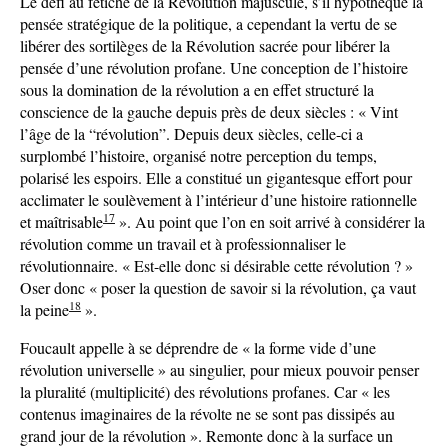
Le défi au fétiche de la Révolution majuscule, s’il hypothèque la
pensée stratégique de la politique, a cependant la vertu de se
libérer des sortilèges de la Révolution sacrée pour libérer la
pensée d’une révolution profane. Une conception de l’histoire
sous la domination de la révolution a en effet structuré la
conscience de la gauche depuis près de deux siècles : « Vint
l’âge de la “révolution”. Depuis deux siècles, celle-ci a
surplombé l’histoire, organisé notre perception du temps,
polarisé les espoirs. Elle a constitué un gigantesque effort pour
acclimater le soulèvement à l’intérieur d’une histoire rationnelle
17
et maîtrisable
». Au point que l’on en soit arrivé à considérer la
révolution comme un travail et à professionnaliser le
révolutionnaire. « Est-elle donc si désirable cette révolution ? »
Oser donc « poser la question de savoir si la révolution, ça vaut
18
la peine
».
Foucault appelle à se déprendre de « la forme vide d’une
révolution universelle » au singulier, pour mieux pouvoir penser
la pluralité (multiplicité) des révolutions profanes. Car « les
contenus imaginaires de la révolte ne se sont pas dissipés au
grand jour de la révolution ». Remonte donc à la surface un