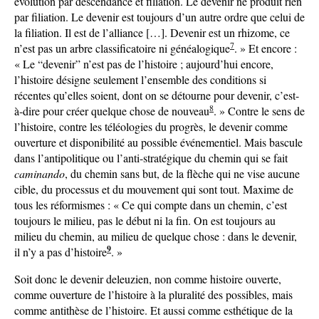
évolution par descendance et filiation. Le devenir ne produit rien
par filiation. Le devenir est toujours d’un autre ordre que celui de
la filiation. Il est de l’alliance […]. Devenir est un rhizome, ce
7
n’est pas un arbre classificatoire ni généalogique
. » Et encore :
« Le “devenir” n’est pas de l’histoire ; aujourd’hui encore,
l’histoire désigne seulement l’ensemble des conditions si
récentes qu’elles soient, dont on se détourne pour devenir, c’est-
8
à-dire pour créer quelque chose de nouveau
. » Contre le sens de
l’histoire, contre les téléologies du progrès, le devenir comme
ouverture et disponibilité au possible événementiel. Mais bascule
dans l’antipolitique ou l’anti-stratégique du chemin qui se fait
caminando
, du chemin sans but, de la flèche qui ne vise aucune
cible, du processus et du mouvement qui sont tout. Maxime de
tous les réformismes : « Ce qui compte dans un chemin, c’est
toujours le milieu, pas le début ni la fin. On est toujours au
milieu du chemin, au milieu de quelque chose : dans le devenir,
9
il n’y a pas d’histoire
. »
Soit donc le devenir deleuzien, non comme histoire ouverte,
comme ouverture de l’histoire à la pluralité des possibles, mais
comme antithèse de l’histoire. Et aussi comme esthétique de la