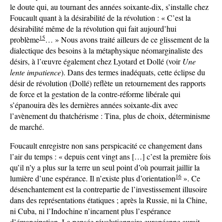
le doute qui, au tournant des années soixante-dix, s’installe chez
Foucault quant à la désirabilité de la révolution : « C’est la
désirabilité même de la révolution qui fait aujourd’hui
15
problème
… » Nous avons traité ailleurs de ce glissement de la
dialectique des besoins à la métaphysique néomarginaliste des
désirs, à l’œuvre également chez Lyotard et Dollé (voir
Une
lente impatience
). Dans des termes inadéquats, cette éclipse du
désir de révolution (Dollé) reflète un retournement des rapports
de force et la gestation de la contre-réforme libérale qui
s’épanouira dès les dernières années soixante-dix avec
l’avènement du thatchérisme : Tina, plus de choix, déterminisme
de marché.
Foucault enregistre non sans perspicacité ce changement dans
l’air du temps : « depuis cent vingt ans […] c’est la première fois
qu’il n’y a plus sur la terre un seul point d’où pourrait jaillir la
16
lumière d’une espérance. Il n’existe plus d’orientation
». Ce
désenchantement est la contrepartie de l’investissement illusoire
dans des représentations étatiques ; après la Russie, ni la Chine,
ni Cuba, ni l’Indochine n’incarnent plus l’espérance
d’émancipation. La pensée révolutionnaire européenne aurait