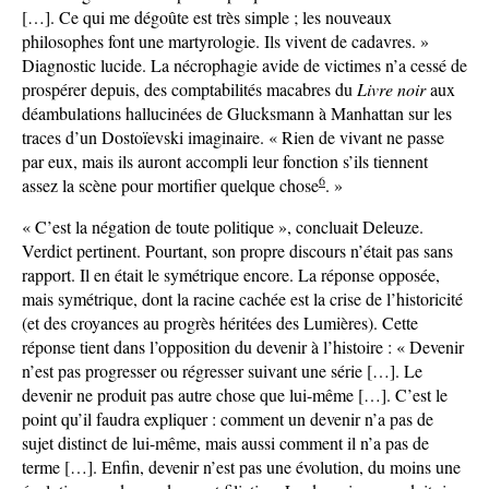
[…]. Ce qui me dégoûte est très simple ; les nouveaux
philosophes font une martyrologie. Ils vivent de cadavres. »
Diagnostic lucide. La nécrophagie avide de victimes n’a cessé de
prospérer depuis, des comptabilités macabres du
Livre noir
aux
déambulations hallucinées de Glucksmann à Manhattan sur les
traces d’un Dostoïevski imaginaire. « Rien de vivant ne passe
par eux, mais ils auront accompli leur fonction s’ils tiennent
6
assez la scène pour mortifier quelque chose
. »
« C’est la négation de toute politique », concluait Deleuze.
Verdict pertinent. Pourtant, son propre discours n’était pas sans
rapport. Il en était le symétrique encore. La réponse opposée,
mais symétrique, dont la racine cachée est la crise de l’historicité
(et des croyances au progrès héritées des Lumières). Cette
réponse tient dans l’opposition du devenir à l’histoire : « Devenir
n’est pas progresser ou régresser suivant une série […]. Le
devenir ne produit pas autre chose que lui-même […]. C’est le
point qu’il faudra expliquer : comment un devenir n’a pas de
sujet distinct de lui-même, mais aussi comment il n’a pas de
terme […]. Enfin, devenir n’est pas une évolution, du moins une