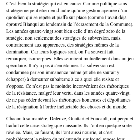
C’est bien la stratégie qui est en cause. Car une politique sans
stratégie ne peut être rien d’autre qu’une gestion apeurée d’un
quotidien qui se répète et piaffe sur place (comme l’avait déjà
éprouvé Blanqui au lendemain de l’écrasement de la Commune).
Les années quatre-vingt sont bien celle d’un degré zéro de la
stratégie, non seulement des stratégies de subversion, mais,
contrairement aux apparences, des stratégies mêmes de la
domination. Car leurs logiques sont, on l’a souvent fait
remarquer, isomorphes. Elles se mirent mutuellement dans un jeu
spéculaire. Il n’y a pas à s’en étonner. La subversion est
condamnée par son immanence même (et elle ne saurait y
échapper) à demeurer subalterne à ce à quoi elle résiste et
s’oppose. Ce n’est pas le moindre inconvénient des rhétoriques
de la résistance, malgré leur vertu, dans les années quatre-vingt,
de ne pas céder devant les rhétoriques honteuses et dégoûtantes
de la résignation à l’ordre inéluctable des choses et du monde.
Chacun à sa manière, Deleuze, Guattari et Foucault, ont perçu et
traduit cette crise stratégique naissante. Ils l’ont en quelque sorte
révélée. Mais, ce faisant, ils l’ont aussi nourrie, et c’est
probablement la raison du malentendu sur lequel repose leur