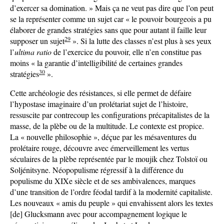
d’exercer sa domination. » Mais ça ne veut pas dire que l’on peut
se la représenter comme un sujet car « le pouvoir bourgeois a pu
élaborer de grandes stratégies sans que pour autant il faille leur
29
supposer un sujet
». Si la lutte des classes n’est plus à ses yeux
l’
ultima ratio
de l’exercice du pouvoir, elle n’en constitue pas
moins « la garantie d’intelligibilité de certaines grandes
30
stratégies
».
Cette archéologie des résistances, si elle permet de défaire
l’hypostase imaginaire d’un prolétariat sujet de l’histoire,
ressuscite par contrecoup les configurations précapitalistes de la
masse, de la plèbe ou de la multitude. Le contexte est propice.
La « nouvelle philosophie », déçue par les mésaventures du
prolétaire rouge, découvre avec émerveillement les vertus
séculaires de la plèbe représentée par le moujik chez Tolstoï ou
Soljénitsyne. Néopopulisme régressif à la différence du
populisme du XIXe siècle et de ses ambivalences, marques
d’une transition de l’ordre féodal tardif à la modernité capitaliste.
Les nouveaux « amis du peuple » qui envahissent alors les textes
[de] Glucksmann avec pour accompagnement logique le