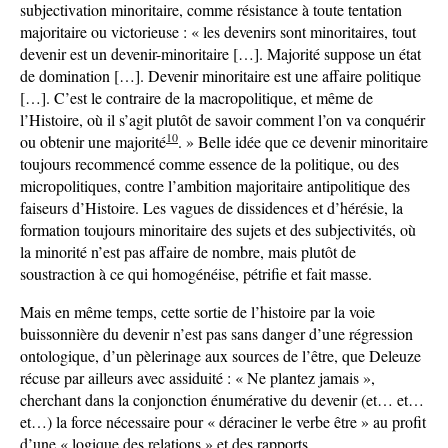
subjectivation minoritaire, comme résistance à toute tentation
majoritaire ou victorieuse : « les devenirs sont minoritaires, tout
devenir est un devenir-minoritaire […]. Majorité suppose un état
de domination […]. Devenir minoritaire est une affaire politique
[…]. C’est le contraire de la macropolitique, et même de
l’Histoire, où il s’agit plutôt de savoir comment l’on va conquérir
10
ou obtenir une majorité
. » Belle idée que ce devenir minoritaire
toujours recommencé comme essence de la politique, ou des
micropolitiques, contre l’ambition majoritaire antipolitique des
faiseurs d’Histoire. Les vagues de dissidences et d’hérésie, la
formation toujours minoritaire des sujets et des subjectivités, où
la minorité n’est pas affaire de nombre, mais plutôt de
soustraction à ce qui homogénéise, pétrifie et fait masse.
Mais en même temps, cette sortie de l’histoire par la voie
buissonnière du devenir n’est pas sans danger d’une régression
ontologique, d’un pèlerinage aux sources de l’être, que Deleuze
récuse par ailleurs avec assiduité : « Ne plantez jamais »,
cherchant dans la conjonction énumérative du devenir (et… et…
et…) la force nécessaire pour « déraciner le verbe être » au profit
d’une « logique des relations » et des rapports.