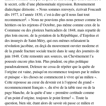
le secret, celle d’une phénoménale régression. Retournement
dialectique dérisoire. « Nous sommes renvoyés, écrivait Foucault
dès 1977, à l’année 1830, c’est-à-dire qu’il nous faut tout
2
recommencer
. » Nous ne pouvions plus nous penser comme les
héritiers ou les rejetons d’Octobre, pas même comme ceux de la
Commune ou des glorieux barricadiers de 1848, mais repartir de
plus loin encore, de la gestation de la République, d’Enjolras et
des insurgés de Saint-Méry, qui eux-mêmes refaisaient la
révolution jacobine, en deçà du mouvement ouvrier moderne et
de la grande fracture sociale tracée dans le sang des journées de
juin 1848. Cette remontée aux sources, un Chevènement l’a
poussée encore plus loin. Plus prudent, ou plus politique
paradoxalement, Deleuze ne cessa de répéter que la quête de
l’origine est vaine, puisqu’on recommence toujours par le milieu
et puisque « les choses ne commencent à vivre qu’au milieu ».
Cette repousse au cœur du devenir est à l’opposé du grand «
recommencement français », du rêve de la table rase ou de la
page blanche, de la quête d’une « première certitude comme
3
d’un point d’origine, toujours le point ferme
». Toute la
question, bien sûr, étant alors de savoir où passe ce milieu et