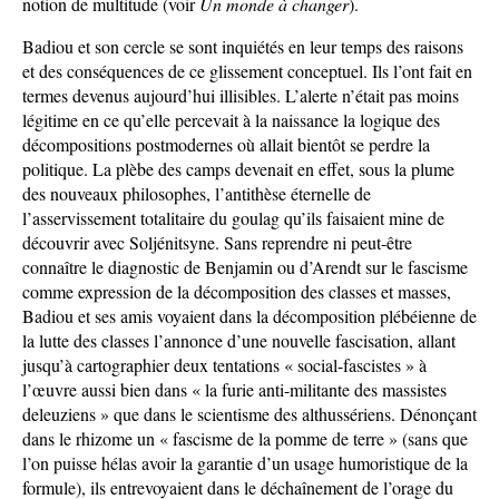
notion de multitude (voir
Un monde à changer
).
Badiou et son cercle se sont inquiétés en leur temps des raisons
et des conséquences de ce glissement conceptuel. Ils l’ont fait en
termes devenus aujourd’hui illisibles. L’alerte n’était pas moins
légitime en ce qu’elle percevait à la naissance la logique des
décompositions postmodernes où allait bientôt se perdre la
politique. La plèbe des camps devenait en effet, sous la plume
des nouveaux philosophes, l’antithèse éternelle de
l’asservissement totalitaire du goulag qu’ils faisaient mine de
découvrir avec Soljénitsyne. Sans reprendre ni peut-être
connaître le diagnostic de Benjamin ou d’Arendt sur le fascisme
comme expression de la décomposition des classes et masses,
Badiou et ses amis voyaient dans la décomposition plébéienne de
la lutte des classes l’annonce d’une nouvelle fascisation, allant
jusqu’à cartographier deux tentations « social-fascistes » à
l’œuvre aussi bien dans « la furie anti-militante des massistes
deleuziens » que dans le scientisme des althussériens. Dénonçant
dans le rhizome un « fascisme de la pomme de terre » (sans que
l’on puisse hélas avoir la garantie d’un usage humoristique de la
formule), ils entrevoyaient dans le déchaînement de l’orage du