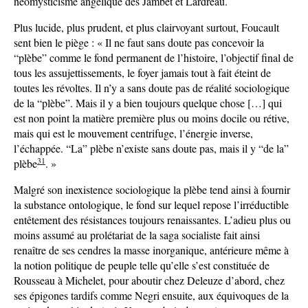
néomysticisme angélique des Jambet et Lardreau.
Plus lucide, plus prudent, et plus clairvoyant surtout, Foucault
sent bien le piège : « Il ne faut sans doute pas concevoir la
“plèbe” comme le fond permanent de l’histoire, l’objectif final de
tous les assujettissements, le foyer jamais tout à fait éteint de
toutes les révoltes. Il n’y a sans doute pas de réalité sociologique
de la “plèbe”. Mais il y a bien toujours quelque chose […] qui
est non point la matière première plus ou moins docile ou rétive,
mais qui est le mouvement centrifuge, l’énergie inverse,
l’échappée. “La” plèbe n’existe sans doute pas, mais il y “de la”
31
plèbe
. »
Malgré son inexistence sociologique la plèbe tend ainsi à fournir
la substance ontologique, le fond sur lequel repose l’irréductible
entêtement des résistances toujours renaissantes. L’adieu plus ou
moins assumé au prolétariat de la saga socialiste fait ainsi
renaître de ses cendres la masse inorganique, antérieure même à
la notion politique de peuple telle qu’elle s’est constituée de
Rousseau à Michelet, pour aboutir chez Deleuze d’abord, chez
ses épigones tardifs comme Negri ensuite, aux équivoques de la