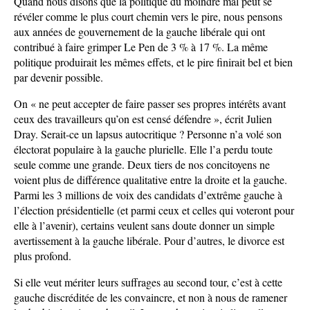
Quand nous disons que la politique du moindre mal peut se
révéler comme le plus court chemin vers le pire, nous pensons
aux années de gouvernement de la gauche libérale qui ont
contribué à faire grimper Le Pen de 3 % à 17 %. La même
politique produirait les mêmes effets, et le pire finirait bel et bien
par devenir possible.
On « ne peut accepter de faire passer ses propres intérêts avant
ceux des travailleurs qu’on est censé défendre », écrit Julien
Dray. Serait-ce un lapsus autocritique ? Personne n’a volé son
électorat populaire à la gauche plurielle. Elle l’a perdu toute
seule comme une grande. Deux tiers de nos concitoyens ne
voient plus de différence qualitative entre la droite et la gauche.
Parmi les 3 millions de voix des candidats d’extrême gauche à
l’élection présidentielle (et parmi ceux et celles qui voteront pour
elle à l’avenir), certains veulent sans doute donner un simple
avertissement à la gauche libérale. Pour d’autres, le divorce est
plus profond.
Si elle veut mériter leurs suffrages au second tour, c’est à cette
gauche discréditée de les convaincre, et non à nous de ramener