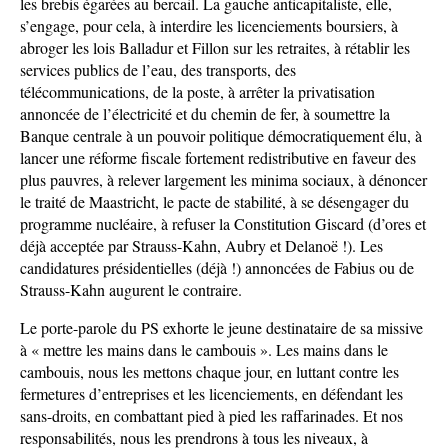
les brebis égarées au bercail. La gauche anticapitaliste, elle,
s’engage, pour cela, à interdire les licenciements boursiers, à
abroger les lois Balladur et Fillon sur les retraites, à rétablir les
services publics de l’eau, des transports, des
télécommunications, de la poste, à arrêter la privatisation
annoncée de l’électricité et du chemin de fer, à soumettre la
Banque centrale à un pouvoir politique démocratiquement élu, à
lancer une réforme fiscale fortement redistributive en faveur des
plus pauvres, à relever largement les minima sociaux, à dénoncer
le traité de Maastricht, le pacte de stabilité, à se désengager du
programme nucléaire, à refuser la Constitution Giscard (d’ores et
déjà acceptée par Strauss-Kahn, Aubry et Delanoë !). Les
candidatures présidentielles (déjà !) annoncées de Fabius ou de
Strauss-Kahn augurent le contraire.
Le porte-parole du PS exhorte le jeune destinataire de sa missive
à « mettre les mains dans le cambouis ». Les mains dans le
cambouis, nous les mettons chaque jour, en luttant contre les
fermetures d’entreprises et les licenciements, en défendant les
sans-droits, en combattant pied à pied les raffarinades. Et nos
responsabilités, nous les prendrons à tous les niveaux, à