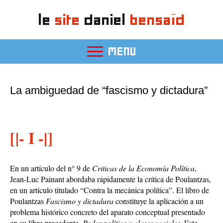
le
site
daniel
bensaïd
MENU
La ambiguedad de “fascismo y dictadura”
[|- I -|]
En un artículo del n° 9 de
Criticas de la Economía Política
,
Jean-Luc Painant abordaba rápidamente la crítica de Poulantzas,
en un artículo titulado “Contra la mecánica política”. El libro de
Poulantzas
Fascismo y dictadura
constituye la aplicación a un
problema histórico concreto del aparato conceptual presentado
en su libro precedente,
Poder político y clases sociales
. Este