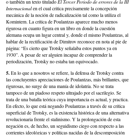
o también un texto titulado
El Tercer Periodo de errores de la III
Internacional
en el cual critica precisamente la concepción
mecánica de la noción de radicalización tal como la utiliza el
Komintern. La crítica de Poulantzas aparece mucho menos
rigurosa en cuanto figura en un libro en donde la cuestión
alemana ocupa un lugar central y, donde el mismo Poulantzas, al
hablar de la rectificación de Dimitrov reconoce en nota al pie de
página: “Es cierto que Trotsky señalaba estos puntos ya en
1930”. A pesar de ser alguien incapaz de comprender la
periodización, Trotsky no estaba tan equivocado.
5.
En lo que a nosotros se refiere, la defensa de Trotsky contra
las concluyentes apreciaciones de Poulantzas, más brillantes, que
rigurosas, no surge de una manía de idolatría. No se trata
tampoco de un piadoso respeto ultrajado por el sacrilegio. Se
trata de una batalla teórica cuya importancia es actual, y practica.
En efecto, lo que está negando Poulantzas a través de su crítica
superficial de Trotsky, es la existencia histórica de una alternativa
revolucionaria frente el stalinismo. Y la prolongación de esta
negación es, de hecho, un seguidismo ciego con respecto a las
corrientes ideológicas y políticas nacidas de la descomposición