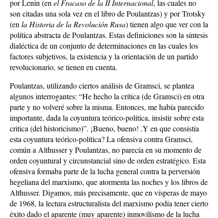
por Lenin (en
el Fracaso de la II Internacional
, las cuales no
son citadas una sola vez en el libro de Poulantzas) y por Trotsky
(en
la Historia de la Revolución Rusa
) tienen algo que ver con la
política abstracta de Poulantzas. Estas definiciones son la síntesis
dialéctica de un conjunto de determinaciones en las cuales los
factores subjetivos, la existencia y la orientación de un partido
revolucionario, se tienen en cuenta.
Poulantzas, utilizando ciertos análisis de Gramsci, se plantea
algunos interrogantes: “He hecho la crítica (de Gramsci) en otra
parte y no volveré sobre la misma. Entonces, me había parecido
importante, dada la coyuntura teórico-política, insistir sobre esta
critica (del historicismo)”. ¡Bueno, bueno! .Y en que consistía
esta coyuntura teórico-política? La ofensiva contra Gramsci,
común a Althusser y Poulantzas, no parecía en su momento de
orden coyuntural y circunstancial sino de orden estratégico. Esta
ofensiva formaba parte de la lucha general contra la perversión
hegeliana del marxismo, que atormenta las noches y los libros de
Althusser. Digamos, más precisamente, que en vísperas de mayo
de 1968, la lectura estructuralista del marxismo podía tener cierto
éxito dado el aparente (muy aparente) inmovilismo de la lucha