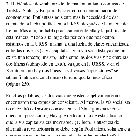
2.
Habiéndose desembarazado de manera un tanto confusa de
Trotsky, Stalin, y Burjarin, bajo el común denominador de
economismo, Poulantzas no siente más la necesidad de dar
cuenta de la lucha política en la URSS. después de la muerte de
Lenin. Más aun, no habla prácticamente de ella y la justifica de
esta manera: “Todo a lo largo del periodo que nos ocupa,
asistimos en la URSS. misma, a una lucha de clases encarnizada
entre las dos vías (la vía capitalista y la vía socialista ya que no
existe una tercera): insisto, lucha entre las dos vías y no entre las
dos líneas (subrayado en texto), ya que en la URSS. y en el
Komintern no hay dos líneas, las diversas “oposiciones” se
sitúan finalmente en el mismo terreno que la línea oficial”
(página 250).
En otras palabras, las dos vías que existen objetivamente no
encontraron una expresión consciente. Al menos, la vía socialista
no encontró defensores consecuentes. Esta argumentación se
queda un poco corta. ¿Hay que deducir o no de esta situación
que la vía capitalista era inevitable? ¿O bien, la ausencia de
alternativa revolucionaria se debe, según Poulantzas, solamente a
una equivocación teórica, a una falla de orden intelectual? La