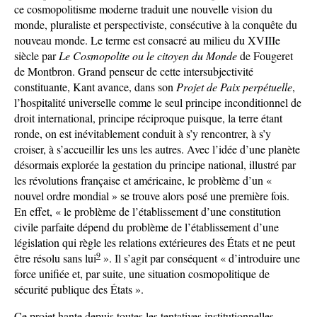
ce cosmopolitisme moderne traduit une nouvelle vision du
monde, pluraliste et perspectiviste, consécutive à la conquête du
nouveau monde. Le terme est consacré au milieu du XVIIIe
siècle par
Le Cosmopolite ou le citoyen du Monde
de Fougeret
de Montbron. Grand penseur de cette intersubjectivité
constituante, Kant avance, dans son
Projet de Paix perpétuelle
,
l’hospitalité universelle comme le seul principe inconditionnel de
droit international, principe réciproque puisque, la terre étant
ronde, on est inévitablement conduit à s’y rencontrer, à s’y
croiser, à s’accueillir les uns les autres. Avec l’idée d’une planète
désormais explorée la gestation du principe national, illustré par
les révolutions française et américaine, le problème d’un «
nouvel ordre mondial » se trouve alors posé une première fois.
En effet, « le problème de l’établissement d’une constitution
civile parfaite dépend du problème de l’établissement d’une
législation qui règle les relations extérieures des États et ne peut
9
être résolu sans lui
». Il s’agit par conséquent « d’introduire une
force unifiée et, par suite, une situation cosmopolitique de
sécurité publique des États ».
Ce projet hante depuis toutes les tentatives institutionnelles