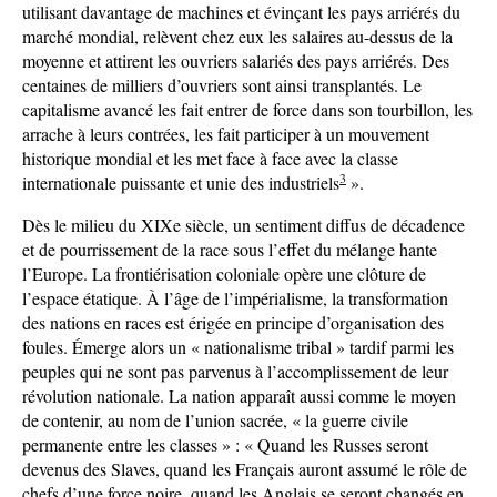
utilisant davantage de machines et évinçant les pays arriérés du
marché mondial, relèvent chez eux les salaires au-dessus de la
moyenne et attirent les ouvriers salariés des pays arriérés. Des
centaines de milliers d’ouvriers sont ainsi transplantés. Le
capitalisme avancé les fait entrer de force dans son tourbillon, les
arrache à leurs contrées, les fait participer à un mouvement
historique mondial et les met face à face avec la classe
3
internationale puissante et unie des industriels
».
Dès le milieu du XIXe siècle, un sentiment diffus de décadence
et de pourrissement de la race sous l’effet du mélange hante
l’Europe. La frontiérisation coloniale opère une clôture de
l’espace étatique. À l’âge de l’impérialisme, la transformation
des nations en races est érigée en principe d’organisation des
foules. Émerge alors un « nationalisme tribal » tardif parmi les
peuples qui ne sont pas parvenus à l’accomplissement de leur
révolution nationale. La nation apparaît aussi comme le moyen
de contenir, au nom de l’union sacrée, « la guerre civile
permanente entre les classes » : « Quand les Russes seront
devenus des Slaves, quand les Français auront assumé le rôle de
chefs d’une force noire, quand les Anglais se seront changés en