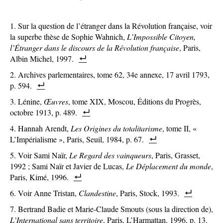
Sur la question de l’étranger dans la Révolution française, voir
la superbe thèse de Sophie Wahnich,
L’Impossible Citoyen,
l’Étranger dans le discours de la Révolution française
, Paris,
Albin Michel, 1997.
Archives parlementaires, tome 62, 34e annexe, 17 avril 1793,
p. 594.
Lénine,
Œuvres
, tome XIX, Moscou, Éditions du Progrès,
octobre 1913, p. 489.
Hannah Arendt,
Les Origines du totalitarisme
, tome II, «
L’Impérialisme », Paris, Seuil, 1984, p. 67.
Voir Sami Naïr,
Le Regard des vainqueurs
, Paris, Grasset,
1992 ; Sami Naïr et Javier de Lucas,
Le Déplacement du monde
,
Paris, Kimé, 1996.
Voir Anne Tristan,
Clandestine
, Paris, Stock, 1993.
Bertrand Badie et Marie-Claude Smouts (sous la direction de),
L’International sans territoire
, Paris, L’Harmattan, 1996, p. 13.