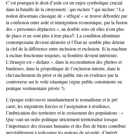
C’est pourquoi le droit d’asile est un enjeu symbolique crucial
dans la bataille de la citoyenneté : qui exclure ? qui inclure ? La
notion désormais classique de « réfugié » se trouve débordée par
la confusion entre asile et immigration économique, par la fusion
des « personnes déplacées », au double sens où elles n’ont plus
6
de place et ne sont plus à leur place
. La condition identitaire
contemporaine devient aléatoire et l’État ne semble plus détenir
la clef de la différence entre inclusion et exclusion. Si la machine
à exclure fonctionne toujours, sa frontière devient intérieure.
L’étranger est « dedans », dans la reconstitution des ghettos et
banlieues, dans la géopolitique de l’exclusion interne, dans le
chevauchement du privé et du public mis en évidence par la
controverse sur le voile islamique (signe public ostentatoire ou
pratique vestimentaire privée ?).
L’époque redécouvre simultanément le nomadisme et le pré
carré, les migrations forcées et l’assignation à résidence,
l’imbrication des territoires et le croisement des populations : «
Que vaut un ordre politique strictement territorialisé lorsque
l’importance des réseaux humains et des flux de biens contribue
inévitablement à redessiner les notions de sécurité, d’intérêt