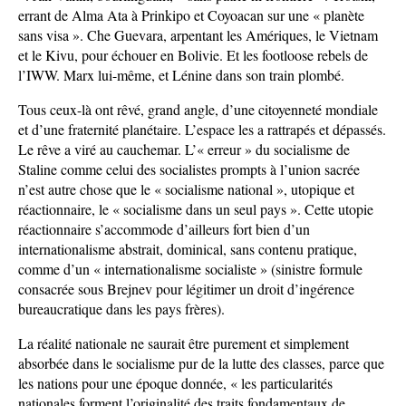
errant de Alma Ata à Prinkipo et Coyoacan sur une « planète
sans visa ». Che Guevara, arpentant les Amériques, le Vietnam
et le Kivu, pour échouer en Bolivie. Et les footloose rebels de
l’IWW. Marx lui-même, et Lénine dans son train plombé.
Tous ceux-là ont rêvé, grand angle, d’une citoyenneté mondiale
et d’une fraternité planétaire. L’espace les a rattrapés et dépassés.
Le rêve a viré au cauchemar. L’« erreur » du socialisme de
Staline comme celui des socialistes prompts à l’union sacrée
n’est autre chose que le « socialisme national », utopique et
réactionnaire, le « socialisme dans un seul pays ». Cette utopie
réactionnaire s’accommode d’ailleurs fort bien d’un
internationalisme abstrait, dominical, sans contenu pratique,
comme d’un « internationalisme socialiste » (sinistre formule
consacrée sous Brejnev pour légitimer un droit d’ingérence
bureaucratique dans les pays frères).
La réalité nationale ne saurait être purement et simplement
absorbée dans le socialisme pur de la lutte des classes, parce que
les nations pour une époque donnée, « les particularités
nationales forment l’originalité des traits fondamentaux de