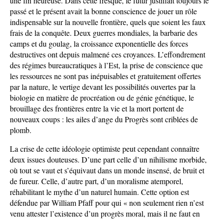
une fin heureuse. Dans cette fresque, le futur justifiait toujours le
passé et le présent avait la bonne conscience de jouer un rôle
indispensable sur la nouvelle frontière, quels que soient les faux
frais de la conquête. Deux guerres mondiales, la barbarie des
camps et du goulag, la croissance exponentielle des forces
destructives ont depuis malmené ces croyances. L’effondrement
des régimes bureaucratiques à l’Est, la prise de conscience que
les ressources ne sont pas inépuisables et gratuitement offertes
par la nature, le vertige devant les possibilités ouvertes par la
biologie en matière de procréation ou de génie génétique, le
brouillage des frontières entre la vie et la mort portent de
nouveaux coups : les ailes d’ange du Progrès sont criblées de
plomb.
La crise de cette idéologie optimiste peut cependant connaître
deux issues douteuses. D’une part celle d’un nihilisme morbide,
où tout se vaut et s’équivaut dans un monde insensé, de bruit et
de fureur. Celle, d’autre part, d’un moralisme atemporel,
réhabilitant le mythe d’un naturel humain. Cette option est
défendue par William Pfaff pour qui « non seulement rien n’est
venu attester l’existence d’un progrès moral, mais il ne faut en