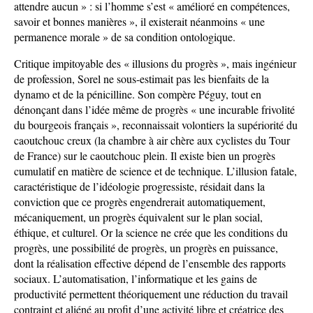
attendre aucun » : si l’homme s’est « amélioré en compétences,
savoir et bonnes manières », il existerait néanmoins « une
permanence morale » de sa condition ontologique.
Critique impitoyable des « illusions du progrès », mais ingénieur
de profession, Sorel ne sous-estimait pas les bienfaits de la
dynamo et de la pénicilline. Son compère Péguy, tout en
dénonçant dans l’idée même de progrès « une incurable frivolité
du bourgeois français », reconnaissait volontiers la supériorité du
caoutchouc creux (la chambre à air chère aux cyclistes du Tour
de France) sur le caoutchouc plein. Il existe bien un progrès
cumulatif en matière de science et de technique. L’illusion fatale,
caractéristique de l’idéologie progressiste, résidait dans la
conviction que ce progrès engendrerait automatiquement,
mécaniquement, un progrès équivalent sur le plan social,
éthique, et culturel. Or la science ne crée que les conditions du
progrès, une possibilité de progrès, un progrès en puissance,
dont la réalisation effective dépend de l’ensemble des rapports
sociaux. L’automatisation, l’informatique et les gains de
productivité permettent théoriquement une réduction du travail
contraint et aliéné au profit d’une activité libre et créatrice des