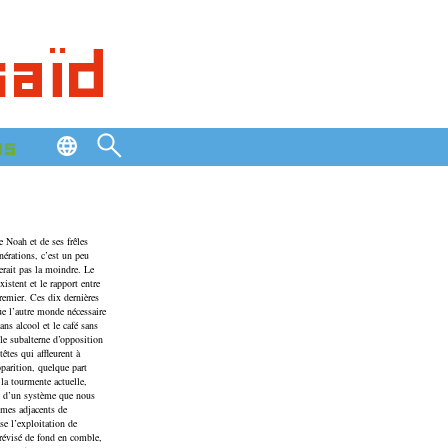
saïd
os
e Noah et de ses frêles
nérations, c’est un peu
serait pas la moindre. Le
istent et le rapport entre
premier. Ces dix dernières
ue l’autre monde nécessaire
ns alcool et le café sans
le subalterne d’opposition
têtes qui affleurent à
pparition, quelque part
la tourmente actuelle,
ts d’un système que nous
ammes adjacents de
se l’exploitation de
révisé de fond en comble,