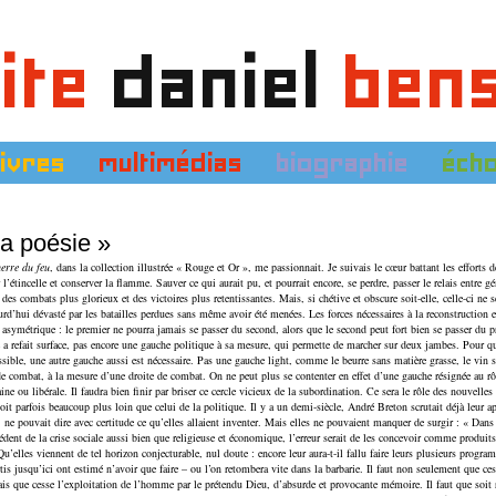
ite
daniel
ben
livres
multimédias
biographie
éch
la poésie »
erre du feu
, dans la collection illustrée « Rouge et Or », me passionnait. Je suivais le cœur battant les efforts d
étincelle et conserver la flamme. Sauver ce qui aurait pu, et pourrait encore, se perdre, passer le relais entre gé
t des combats plus glorieux et des victoires plus retentissantes. Mais, si chétive et obscure soit-elle, celle-ci ne 
rd’hui dévasté par les batailles perdues sans même avoir été menées. Les forces nécessaires à la reconstruction ex
ste asymétrique : le premier ne pourra jamais se passer du second, alors que le second peut fort bien se passer du 
 a refait surface, pas encore une gauche politique à sa mesure, qui permette de marcher sur deux jambes. Pour q
sible, une autre gauche aussi est nécessaire. Pas une gauche light, comme le beurre sans matière grasse, le vin sa
e combat, à la mesure d’une droite de combat. On ne peut plus se contenter en effet d’une gauche résignée au rô
ine ou libérale. Il faudra bien finir par briser ce cercle vicieux de la subordination. Ce sera le rôle des nouvelles 
oit parfois beaucoup plus loin que celui de la politique. Il y a un demi-siècle, André Breton scrutait déjà leur a
 ne pouvait dire avec certitude ce qu’elles allaient inventer. Mais elles ne pouvaient manquer de surgir : « Dans 
cédent de la crise sociale aussi bien que religieuse et économique, l’erreur serait de les concevoir comme produi
u’elles viennent de tel horizon conjecturable, nul doute : encore leur aura-t-il fallu faire leurs plusieurs progr
tis jusqu’ici ont estimé n’avoir que faire – ou l’on retombera vite dans la barbarie. Il faut non seulement que ces
 que cesse l’exploitation de l’homme par le prétendu Dieu, d’absurde et provocante mémoire. Il faut que soit 