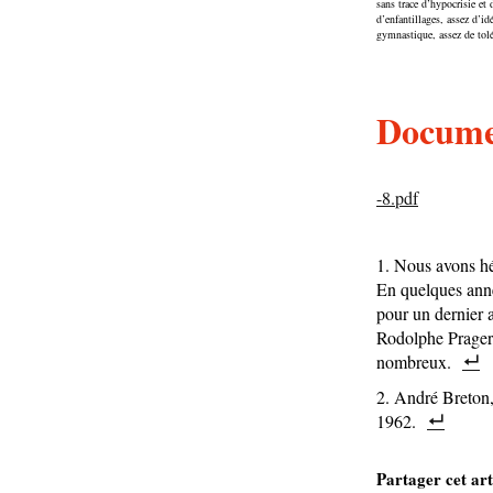
sans trace d’hypocrisie et
d’enfantillages, assez d’id
gymnastique, assez de tolé
Documen
-8.pdf
Nous avons hér
En quelques anné
pour un dernier 
Rodolphe Prager,
nombreux.
André Breton
1962.
Partager cet art