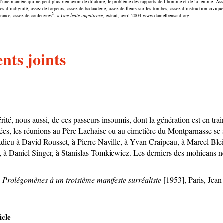
 d’une manière qui ne peut plus rien avoir de dilatoire, le problème des rapports de l’homme et de la femme. Asse
ées d’indignité, assez de torpeurs, assez de badauderie, assez de fleurs sur les tombes, assez d’instruction civiqu
2
rance, assez de couleuvres
. »
Une lente impatience
, extrait, avril 2004 www.danielbensaid.org
ts joints
ité, nous aussi, de ces passeurs insoumis, dont la génération est en trai
es, les réunions au Père Lachaise ou au cimetière du Montparnasse se s
adieu à David Rousset, à Pierre Naville, à Yvan Craipeau, à Marcel Blei
 à Daniel Singer, à Stanislas Tomkiewicz. Les derniers des mohicans ne
,
Prolégomènes à un troisième manifeste surréaliste
[1953], Paris, Jean
icle