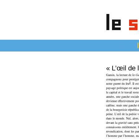
le
s
articles
« L’œil de 
Gamin, la lecture de
la Gu
compagnons pour protéger l’
1
notre guerre du feu
. Il es
paysage politique est aujou
le capital et le travail re
années, une gauche sociale
devienne effectivement pos
caféine, mais une gauche d
de la bourgeoisie républica
peine. L’œil de la poésie v
dans le monde. Nul, alors,
devant la gravité sans pré
connaissons entièrement. Q
revendication, dont les par
l’homme par l’homme, mais