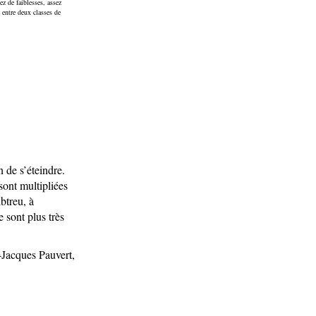
z de faiblesses, assez
e entre deux classes de
n de s’éteindre.
ont multipliées
btreu, à
 sont plus très
-Jacques Pauvert,