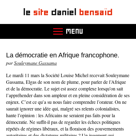
le
site
daniel
bensaïd
MENU
La démocratie en Afrique francophone.
par
Souleymane Gassama
Le mardi 11 mars la Société Louise Michel recevait Souleymane
Gassama, Elgas de son nom de plume, pour parler de l’Afrique
et de la démocratie. Le sujet est assez complexe lorsqu’on sait
l’appréhender dans son ampleur et en pleine considération de ses
enjeux. C’est ce qu’a su nous faire comprendre l’orateur. On ne
saurait ignorer une idée qui, malgré ses relents colonialistes,
hante l’opinion : les Africains ne seraient pas faits pour la
démocratie. Ne suffit-il pas de regarder les échecs politiques
répétés de régimes libéraux, et la floraison des gouvernements
autoritaires et des dictatures militaires ? Un jugement qui