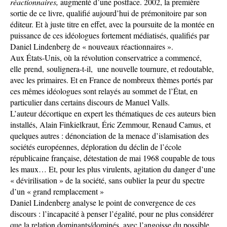
réactionnaires,
augmenté d’une postface. 2002, la première
sortie de ce livre, qualifié aujourd’hui de prémonitoire par son
éditeur. Et à juste titre en effet, avec la poursuite de la montée en
puissance de ces idéologues fortement médiatisés, qualifiés par
Daniel Lindenberg de « nouveaux réactionnaires ».
Aux États-Unis, où la révolution conservatrice a commencé,
elle prend, soulignera-t-il, une nouvelle tournure, et redoutable,
avec les primaires. Et en France de nombreux thèmes portés par
ces mêmes idéologues sont relayés au sommet de l’État, en
particulier dans certains discours de Manuel Valls.
L’auteur décortique en expert les thématiques de ces auteurs bien
installés, Alain Finkielkraut, Éric Zemmour, Renaud Camus, et
quelques autres : dénonciation de la menace d’islamisation des
sociétés européennes, déploration du déclin de l’école
républicaine française, détestation de mai 1968 coupable de tous
les maux… Et, pour les plus virulents, agitation du danger d’une
« dévirilisation » de la société, sans oublier la peur du spectre
d’un « grand remplacement »
Daniel Lindenberg analyse le point de convergence de ces
discours : l’incapacité à penser l’égalité, pour ne plus considérer
que la relation dominants/dominés, avec l’angoisse du possible