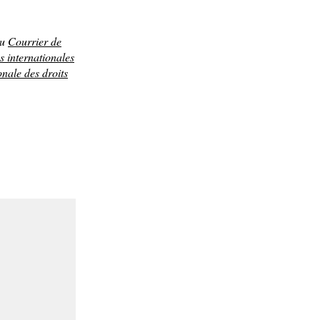
du
Courrier de
ns internationales
onale des droits