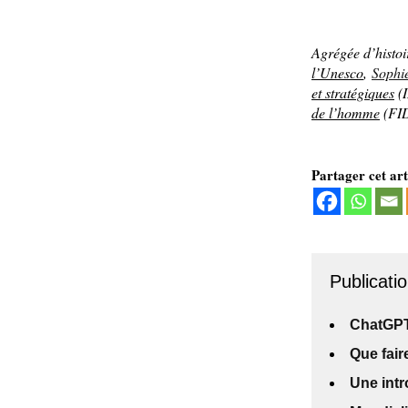
Agrégée d’histoi
l’Unesco
,
Sophi
et stratégiques
(I
de l’homme
(FI
Partager cet art
Publicatio
ChatGPT 
Que fai
Une intr