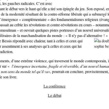
 les gauches radicales. C’est avec
tant le débat vers le haut qu’elle a tiré son épingle du jeu. Son exposé, en
se de la modernité résultant de la contre-réforme libérale qui a submergé
 l’émergence « complémentaire » des fondamentalismes religieux (évangé
sait au crible les révolutions et contre-révolutions en cours – notamme
musulman – et ouvrait quelques pistes porteuses d’un nouvel universali
iféraires de la marchandisation du monde : « Il n’y pas d’alternative ! »
e Bessis répondit avec chaleur, tant à celles et ceux qui
r assentiment à ses analyses qu’à celles et ceux qui lui
radiction.
ements, d’une extrême violence, qui traversent le monde contemporain, i
er sur «
l’émergence incertaine, fragile et réversible, d’un nouvel hum
e non-sens du monde tel qu’il va
», pourrait-on conclure, provisoirement,
e son livre.
La conférence
Le débat