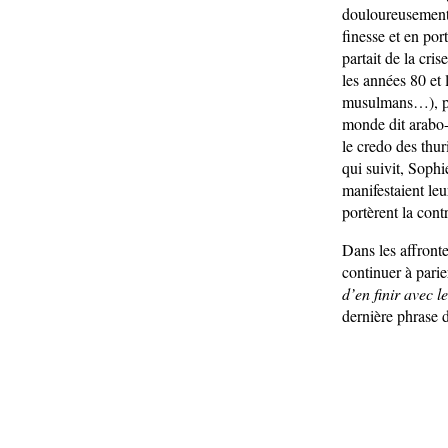
douloureusement,
finesse et en por
partait de la cri
les années 80 et
musulmans…), pas
monde dit arabo-
le credo des thur
qui suivit, Sophi
manifestaient leu
portèrent la cont
Dans les affront
continuer à pari
d’en finir avec l
dernière phrase d