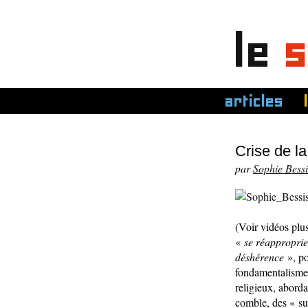
le
s
articles
Crise de la
par
Sophie Bessi
(Voir vidéos plus
«
se réapproprie
déshérence
», po
fondamentalisme
religieux, aborda
comble, des « suj