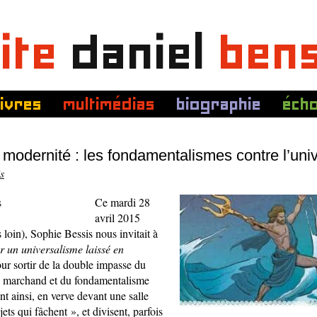
ite
daniel
ben
livres
multimédias
biographie
éch
 modernité : les fondamentalismes contre l’univ
s
Ce mardi 28
avril 2015
 loin), Sophie Bessis nous invitait à
r un universalisme laissé en
ur sortir de la double impasse du
 marchand et du fondamentalisme
nt ainsi, en verve devant une salle
ets qui fâchent », et divisent, parfois