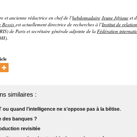
re
et ancienne rédactrice en chef de l’
hebdomadaire
Jeune Afrique
et 
e Bessis
est actuellement directrice de recherches à
l’
Institut de relatio
RIS) de Paris
et secrétaire générale adjointe de la
Fédération internati
DH).
icle
ns similaires :
ou quand l’intelligence ne s’oppose pas à la bêtise.
re des banques ?
oduction revisitée