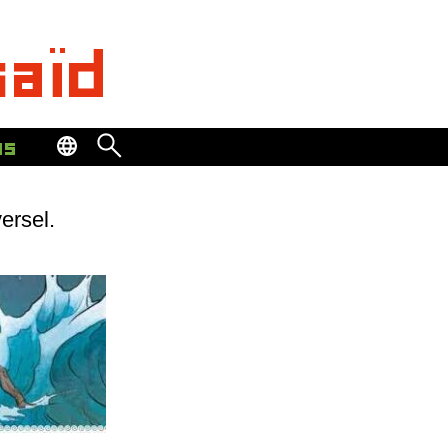
saïd
os
ersel.