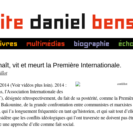
ite
daniel
ben
livres
multimédias
biographie
éch
t, vit et meurt la Première Internationale.
llot
l 2014 (Voir vidéos plus loin). 2014 :
ns, l’Association Internationale des
), désignée rétrospectivement, du fait de sa postérité, comme la Premièr
 Bakounine, de la grande confrontation entre communistes et marxistes 
 qui l’a longuement fréquentée en tant qu’historien, et qui sait tout d’elle
nsidère que les conflits idéologiques qui l’ont traversée ne doivent pas êtr
e une approche d’elle comme fait social.