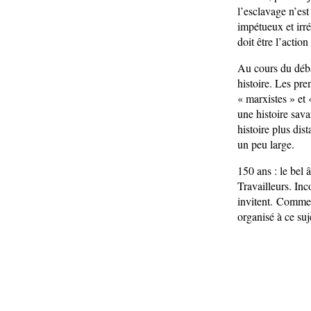
l’esclavage n’es
impétueux et irré
doit être l’action
Au cours du déba
histoire. Les pre
« marxistes » et
une histoire sava
histoire plus dis
un peu large.
150 ans : le bel
Travailleurs. Inc
invitent. Comme i
organisé à ce su