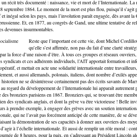
 un récit très documenté : naissance, vie et mort de l’Internationale. La 
 28 septembre 1864. Le moment de la mort est plus flou, puisqu’il s’agit 
f et inégal selon les pays, mais l’involution paraît engagée, dès avant 
 prussienne. Et, en 1877, au congrès de Gand, une ultime tentative de r
ces devenues insurmontables.
Reste que l’important est cette vie, dont Michel Cordillo
qu’elle s’est affirmée, non pas du fait d’une clarté straté
 par la force d’une raison d’être. À tous ces groupes et réseaux ouvriers
es syndicats et ces adhérents individuels, l’AIT apportait formation et inf
pératif, et mettait en acte une solidarité internationale entre travailleurs,
lement, et aussi allemands, polonais, italiens, dont nombre d’exilés appel
 historien ne se désintéresse certainement pas des écrits savants de Marx
 au regard du développement de l’Internationale lui apparaît autrement p
e des bronziers parisiens en 1867. Bronziers qui, se trouvant être membr
ien des syndicats anglais, et dont la grève va être victorieuse ! Belle inv
eurs à prendre exemple, à engager des grèves avec un soutien internationa
ationale, qui ne l’avait pas forcément anticipé de cette manière, de se dév
aisant la démonstration de ses capacités à donner aux ouvriers des moy
 d’agir à l’échelle internationale. Et aussi de remplir un rôle moral : cont
journée de 8 heures, pour la paix, en s’adressant au Président Lincoln al