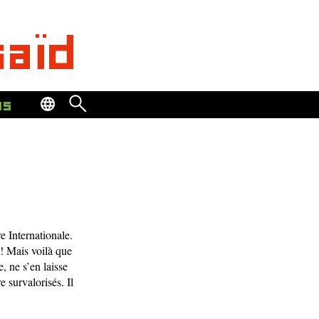
saïd
os
e Internationale.
! Mais voilà que
, ne s’en laisse
e survalorisés. Il