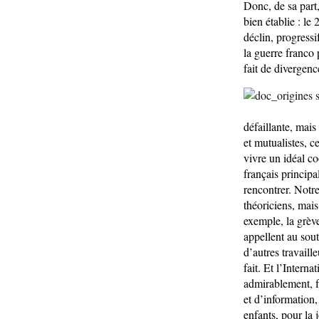
Donc, de sa part,
bien établie : le
déclin, progressi
la guerre franco
fait de divergen
défaillante, mais
et mutualistes, c
vivre un idéal coo
français principa
rencontrer. Notre
théoriciens, mais
exemple, la grèv
appellent au sout
d’autres travaill
fait. Et l’Intern
admirablement, f
et d’information,
enfants, pour la 