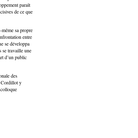
loppement paraît
écisives de ce que
le-même sa propre
onfrontation entre
que se développa
 se travaille une
art d’un public
onale des
 Cordillot y
u colloque