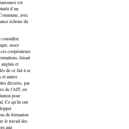
naissance est
plutôt d’un
la Commune, avec
elance échoue du
t considère
gique, assez
, ces coopérateurs
ormations, faisait
 anglais et
és de ce fait à se
 et autres
lus décisive, par
es de l’AIT, en
itation pour
l. Ce qu’ils ont
elopper
ens de formation
re le travail des
ors que