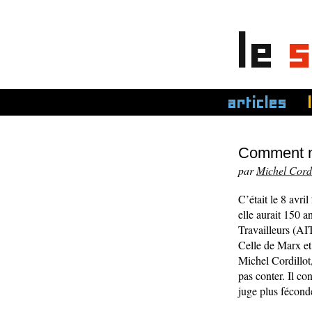
le
s
articles
Comment naî
par
Michel Cordi
C’était le 8 avri
elle aurait 150 a
Travailleurs (AIT
Celle de Marx et
Michel Cordillot,
pas conter. Il co
juge plus fécond