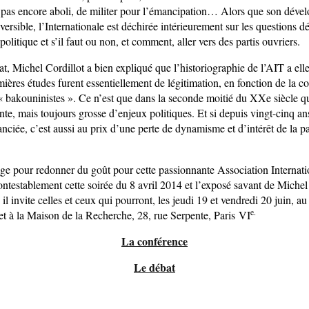
t pas encore aboli, de militer pour l’émancipation… Alors que son déve
versible, l’Internationale est déchirée intérieurement sur les questions d
 politique et s’il faut ou non, et comment, aller vers des partis ouvriers.
t, Michel Cordillot a bien expliqué que l’historiographie de l’AIT a el
mières études furent essentiellement de légitimation, en fonction de la c
 « bakouninistes ». Ce n’est que dans la seconde moitié du XXe siècle 
nte, mais toujours grosse d’enjeux politiques. Et si depuis vingt-cinq ans
tanciée, c’est aussi au prix d’une perte de dynamisme et d’intérêt de la p
 âge pour redonner du goût pour cette passionnante Association Internati
ontestablement cette soirée du 8 avril 2014 et l’exposé savant de Michel
l invite celles et ceux qui pourront, les jeudi 19 et vendredi 20 juin, a
e.
jet à la Maison de la Recherche, 28, rue Serpente, Paris VI
La conférence
Le débat